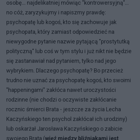
osobę... najdelikatniej mówiąc "kontrowersyjną"...
no cóż, zaryzykujmy i napiszmy prawdę:
psychopatę lub kogoś, kto się zachowuje jak
psychopata, który zamiast odpowiedzieć na
niewygodne pytanie nazwie pytającą "prostytutką
polityczną" lub coś w tym stylu i już nikt nie będzie
się zastanawiał nad pytaniem, tylko nad jego
wybrykiem. Dlaczego psychopatę? Bo przecież
trudno nie uznać za psychopatę kogoś, kto swoimi
"happeningami" zakłóca nawet uroczystości
rodzinne (nie chodzi o oczywiste zakłócanie
rocznic śmierci Brata - jeszcze za życia Lecha
Kaczyńskiego ten psychol zakłócał ich urodziny)
lub oskarżał Jarosława Kaczyńskiego o zabicie
swojego Brata (
więź między bliźniakami jest