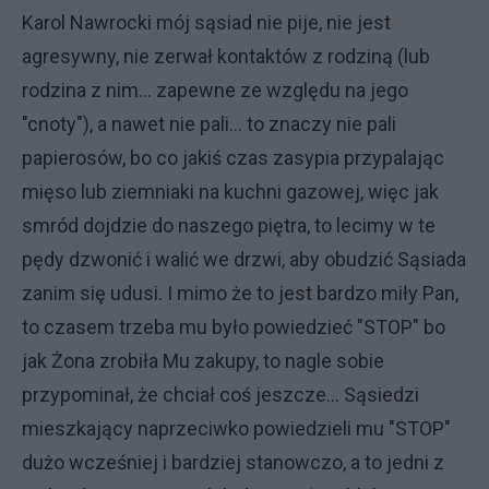
Karol Nawrocki mój sąsiad nie pije, nie jest
agresywny, nie zerwał kontaktów z rodziną (lub
rodzina z nim... zapewne ze względu na jego
"cnoty"), a nawet nie pali... to znaczy nie pali
papierosów, bo co jakiś czas zasypia przypalając
mięso lub ziemniaki na kuchni gazowej, więc jak
smród dojdzie do naszego piętra, to lecimy w te
pędy dzwonić i walić we drzwi, aby obudzić Sąsiada
zanim się udusi. I mimo że to jest bardzo miły Pan,
to czasem trzeba mu było powiedzieć "STOP" bo
jak Żona zrobiła Mu zakupy, to nagle sobie
przypominał, że chciał coś jeszcze... Sąsiedzi
mieszkający naprzeciwko powiedzieli mu "STOP"
dużo wcześniej i bardziej stanowczo, a to jedni z