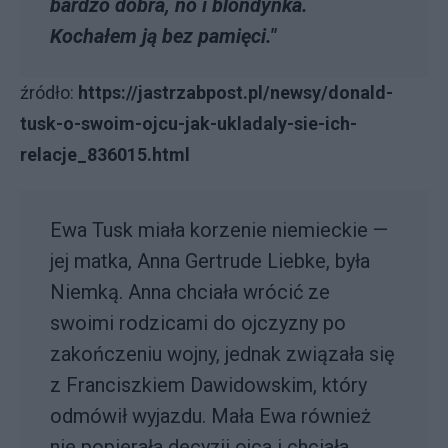
bardzo dobra, no i blondynka.
Kochałem ją bez pamięci."
źródło:
https://jastrzabpost.pl/newsy/donald-
tusk-o-swoim-ojcu-jak-ukladaly-sie-ich-
relacje_836015.html
Ewa Tusk miała korzenie niemieckie —
jej matka, Anna Gertrude Liebke, była
Niemką. Anna chciała wrócić ze
swoimi rodzicami do ojczyzny po
zakończeniu wojny, jednak związała się
z Franciszkiem Dawidowskim, który
odmówił wyjazdu. Mała Ewa również
nie popierała decyzji ojca i chciała