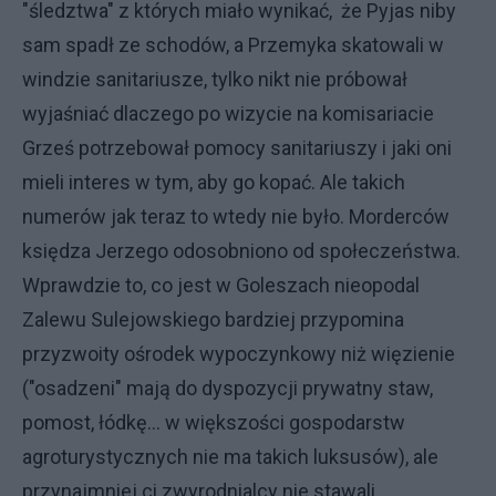
"śledztwa" z których miało wynikać, że Pyjas niby
sam spadł ze schodów, a Przemyka skatowali w
windzie sanitariusze, tylko nikt nie próbował
wyjaśniać dlaczego po wizycie na komisariacie
Grześ potrzebował pomocy sanitariuszy i jaki oni
mieli interes w tym, aby go kopać. Ale takich
numerów jak teraz to wtedy nie było. Morderców
księdza Jerzego odosobniono od społeczeństwa.
Wprawdzie to, co jest w Goleszach nieopodal
Zalewu Sulejowskiego bardziej przypomina
przyzwoity ośrodek wypoczynkowy niż więzienie
("osadzeni" mają do dyspozycji prywatny staw,
pomost, łódkę... w większości gospodarstw
agroturystycznych nie ma takich luksusów), ale
przynajmniej ci zwyrodnialcy nie stawali