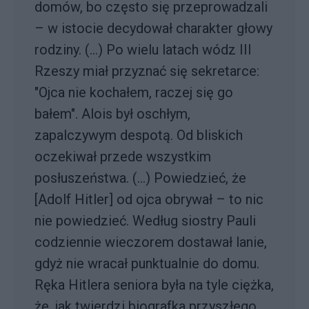
domów, bo często się przeprowadzali
– w istocie decydował charakter głowy
rodziny. (...) Po wielu latach wódz III
Rzeszy miał przyznać się sekretarce:
"Ojca nie kochałem, raczej się go
bałem". Alois był oschłym,
zapalczywym despotą. Od bliskich
oczekiwał przede wszystkim
posłuszeństwa. (...) Powiedzieć, że
[Adolf Hitler] od ojca obrywał – to nic
nie powiedzieć. Według siostry Pauli
codziennie wieczorem dostawał lanie,
gdyż nie wracał punktualnie do domu.
Ręka Hitlera seniora była na tyle ciężka,
że, jak twierdzi biografka przyszłego