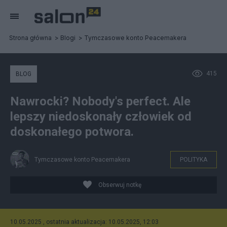
Strona główna
Blogi
Tymczasowe konto Peacemakera
415
BLOG
Nawrocki? Nobody's perfect. Ale
lepszy niedoskonały człowiek od
doskonałego potwora.
Tymczasowe konto Peacemakera
POLITYKA
Obserwuj notkę
10.05.2025 , ostatnia aktualizacja: 10.05.2025, 12:03