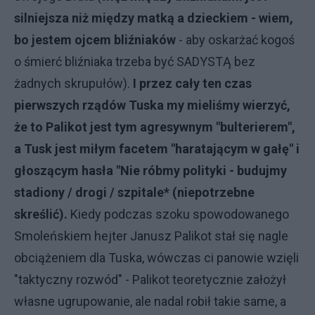
silniejsza niż między matką a dzieckiem - wiem,
bo jestem ojcem bliźniaków
- aby oskarżać kogoś
o śmierć bliźniaka trzeba być SADYSTĄ bez
żadnych skrupułów).
I przez cały ten czas
pierwszych rządów Tuska my mieliśmy wierzyć,
że to Palikot jest tym agresywnym "bulterierem",
a Tusk jest miłym facetem "haratającym w gałę" i
głoszącym hasła "Nie róbmy polityki - budujmy
stadiony / drogi / szpitale* (niepotrzebne
skreślić).
Kiedy podczas szoku spowodowanego
Smoleńskiem hejter Janusz Palikot stał się nagle
obciążeniem dla Tuska, wówczas ci panowie wzięli
"taktyczny rozwód" - Palikot teoretycznie założył
własne ugrupowanie, ale nadal robił takie same, a