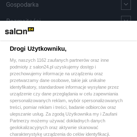
Gospodarka
Rozmaitości
Technologie
Drogi Użytkowniku,
Sport
My, naszych 1162 zaufanych partnerów oraz inne
podmioty z salon24.pl uzyskujemy dostęp i
Społeczeństwo
przechowujemy informacje na urządzeniu oraz
przetwarzamy dane osobowe, takie jak unikalne
Kultura
identyfikatory, standardowe informacje wysyłane przez
urządzenie czy dane przeglądania w celu zapewniania
spersonalizowanych reklam, wybór spersonalizowanych
treści, pomiar reklam i treści, badanie odbiorców oraz
ulepszanie usług. Za zgodą Użytkownika my i Zaufani
X
Facebook
Instagram
Youtube
Partnerzy możemy używać dokładnych danych
geolokalizacyjnych oraz aktywnie skanować
charakterystykę urządzenia do celów identyfikacji.