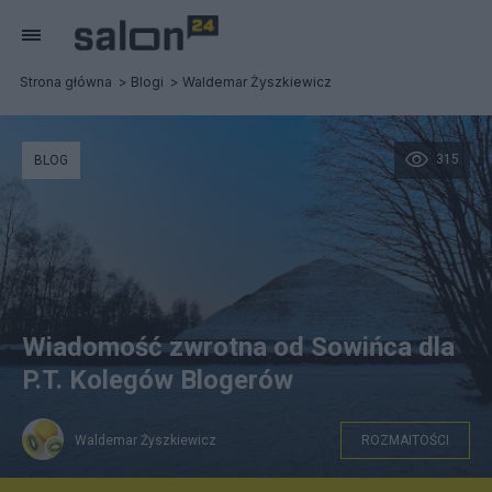
Strona główna
Blogi
Waldemar Żyszkiewicz
315
BLOG
Wiadomość zwrotna od Sowińca dla
P.T. Kolegów Blogerów
Waldemar Żyszkiewicz
ROZMAITOŚCI
wraz z Kopcem Józefa Piłsudskiego najwyższe