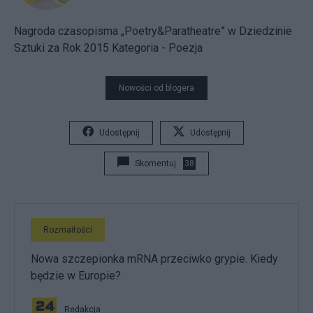
Nagroda czasopisma „Poetry&Paratheatre” w Dziedzinie
Sztuki za Rok 2015 Kategoria - Poezja
Nowości od blogera
Udostępnij
Udostępnij
Skomentuj
38
Rozmaitości
Nowa szczepionka mRNA przeciwko grypie. Kiedy
będzie w Europie?
Redakcja