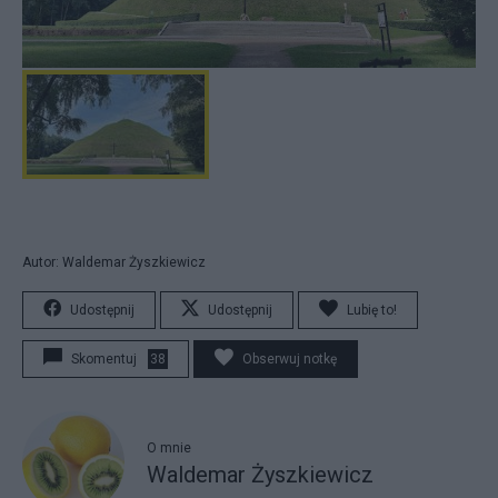
Autor: Waldemar Żyszkiewicz
Udostępnij
Udostępnij
Lubię to!
Skomentuj
38
Obserwuj notkę
O mnie
Waldemar Żyszkiewicz