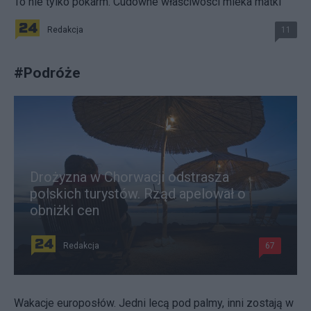
To nie tylko pokarm. Cudowne właściwości mleka matki
Redakcja
11
#
Podróże
Drożyzna w Chorwacji odstrasza
polskich turystów. Rząd apelował o
obniżki cen
Redakcja
67
Wakacje europosłów. Jedni lecą pod palmy, inni zostają w