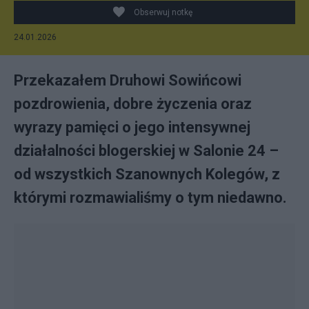
wzniesienie npm. w Krakowie - zimą
Obserwuj notkę
24.01.2026
Przekazałem Druhowi Sowińcowi
pozdrowienia, dobre życzenia oraz
wyrazy pamięci o jego intensywnej
działalności blogerskiej w Salonie 24 –
od wszystkich Szanownych Kolegów, z
którymi rozmawialiśmy o tym niedawno.