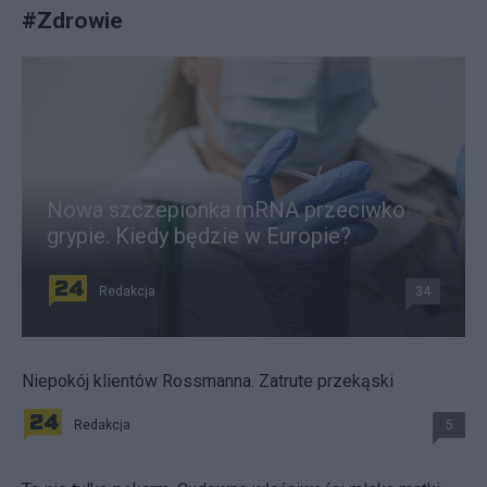
#
Zdrowie
Nowa szczepionka mRNA przeciwko
grypie. Kiedy będzie w Europie?
Redakcja
34
Niepokój klientów Rossmanna. Zatrute przekąski
Redakcja
5