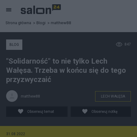
Strona główna
Blogi
matthew88
847
BLOG
"Solidarność" to nie tylko Lech
Wałęsa. Trzeba w końcu się do tego
przyzwyczaić
matthew88
LECH WAŁĘSA
Obserwuj temat
Obserwuj notkę
31.08.2022