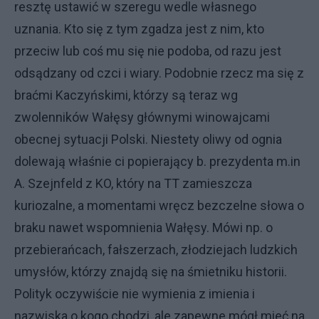
resztę ustawić w szeregu wedle własnego
uznania. Kto się z tym zgadza jest z nim, kto
przeciw lub coś mu się nie podoba, od razu jest
odsądzany od czci i wiary. Podobnie rzecz ma się z
braćmi Kaczyńskimi, którzy są teraz wg
zwolenników Wałęsy głównymi winowajcami
obecnej sytuacji Polski. Niestety oliwy od ognia
dolewają właśnie ci popierający b. prezydenta m.in
A. Szejnfeld z KO, który na TT zamieszcza
kuriozalne, a momentami wręcz bezczelne słowa o
braku nawet wspomnienia Wałęsy. Mówi np. o
przebierańcach, fałszerzach, złodziejach ludzkich
umysłów, którzy znajdą się na śmietniku historii.
Polityk oczywiście nie wymienia z imienia i
nazwiska o kogo chodzi, ale zapewne mógł mieć na