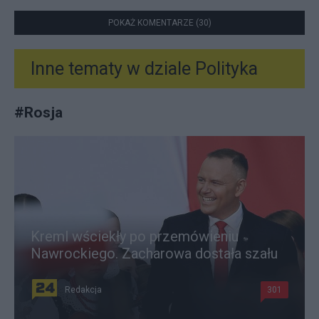
POKAŻ KOMENTARZE (30)
Inne tematy w dziale
Polityka
#
Rosja
Kreml wściekły po przemówieniu
Nawrockiego. Zacharowa dostała szału
Redakcja
301