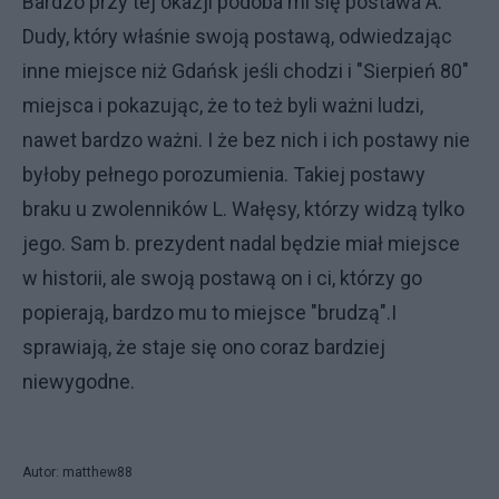
Bardzo przy tej okazji podoba mi się postawa A.
Dudy, który właśnie swoją postawą, odwiedzając
inne miejsce niż Gdańsk jeśli chodzi i "Sierpień 80"
miejsca i pokazując, że to też byli ważni ludzi,
nawet bardzo ważni. I że bez nich i ich postawy nie
byłoby pełnego porozumienia. Takiej postawy
braku u zwolenników L. Wałęsy, którzy widzą tylko
jego. Sam b. prezydent nadal będzie miał miejsce
w historii, ale swoją postawą on i ci, którzy go
popierają, bardzo mu to miejsce "brudzą".I
sprawiają, że staje się ono coraz bardziej
niewygodne.
Autor: matthew88