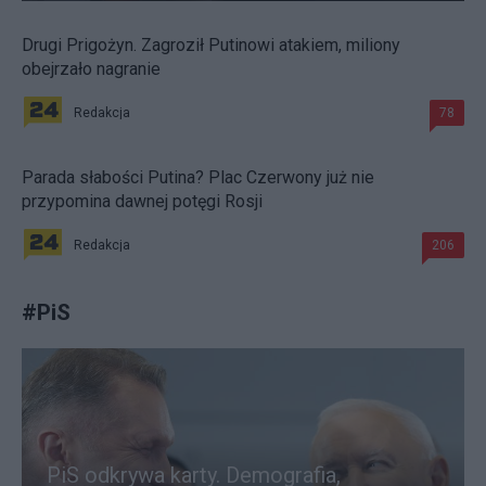
Drugi Prigożyn. Zagroził Putinowi atakiem, miliony
obejrzało nagranie
Redakcja
78
Parada słabości Putina? Plac Czerwony już nie
przypomina dawnej potęgi Rosji
Redakcja
206
#
PiS
PiS odkrywa karty. Demografia,