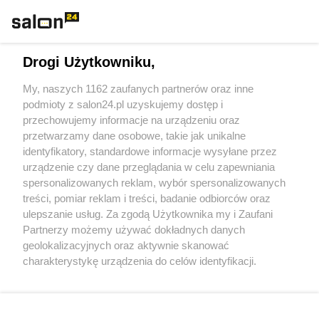
Technologie
Drogi Użytkowniku,
Sport
My, naszych 1162 zaufanych partnerów oraz inne
podmioty z salon24.pl uzyskujemy dostęp i
Społeczeństwo
przechowujemy informacje na urządzeniu oraz
przetwarzamy dane osobowe, takie jak unikalne
Kultura
identyfikatory, standardowe informacje wysyłane przez
urządzenie czy dane przeglądania w celu zapewniania
spersonalizowanych reklam, wybór spersonalizowanych
treści, pomiar reklam i treści, badanie odbiorców oraz
ulepszanie usług. Za zgodą Użytkownika my i Zaufani
X
Facebook
Instagram
Youtube
Partnerzy możemy używać dokładnych danych
geolokalizacyjnych oraz aktywnie skanować
charakterystykę urządzenia do celów identyfikacji.
Web Content Media sp. z o. o. © 2022
Ponieważ cenimy Twoją prywatność, prosimy o zgodę na
korzystanie z tych technologii poprzez kliknięcie
„Akceptuję”. Zgoda jest dobrowolna i zawsze możesz ją
Pomoc
O nas
Praca
Reklama
Kontakt