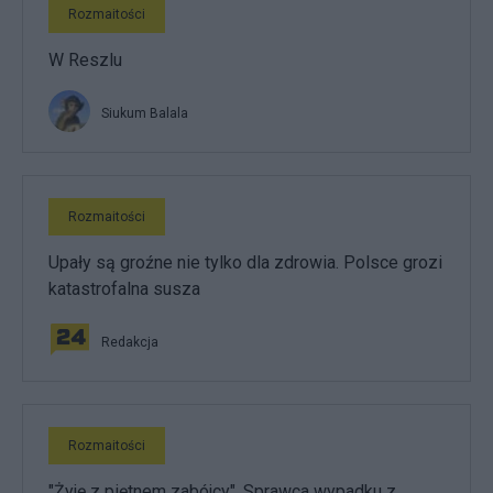
Rozmaitości
W Reszlu
Siukum Balala
Rozmaitości
Upały są groźne nie tylko dla zdrowia. Polsce grozi
katastrofalna susza
Redakcja
Rozmaitości
"Żyję z piętnem zabójcy". Sprawca wypadku z