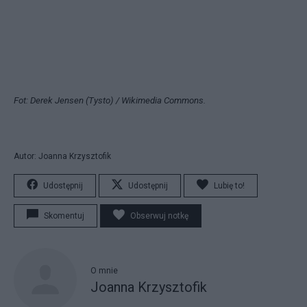
Fot: Derek Jensen (Tysto) / Wikimedia Commons.
Autor: Joanna Krzysztofik
Udostępnij
Udostępnij
Lubię to!
Skomentuj
Obserwuj notkę
O mnie
Joanna Krzysztofik