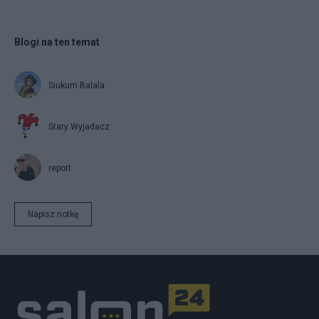
Blogi na ten temat
Siukum Balala
Stary Wyjadacz
report
Napisz notkę