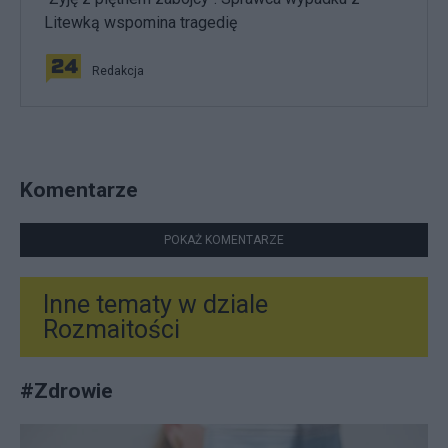
Litewką wspomina tragedię
Redakcja
Komentarze
POKAŻ KOMENTARZE
Inne tematy w dziale
Rozmaitości
#
Zdrowie