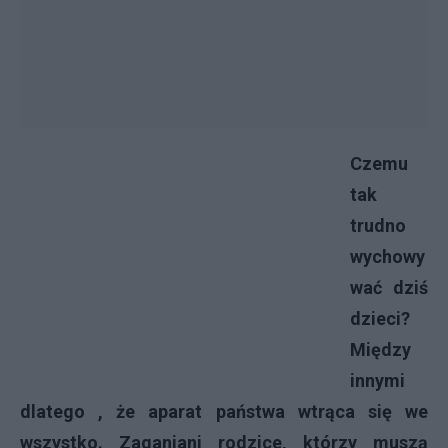
Czemu
tak
trudno
wychowy
wać dziś
dzieci?
Między
innymi
dlatego , że aparat państwa wtrąca się we
wszystko. Zaganiani rodzice, którzy muszą