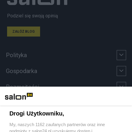
Podziel się swoją opinią
ZAŁÓŻ BLOG
Polityka
Gospodarka
Rozmaitości
Technologie
Drogi Użytkowniku,
Sport
My, naszych 1162 zaufanych partnerów oraz inne
podmioty z salon24.pl uzyskujemy dostęp i