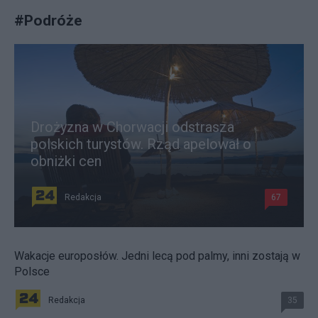
#
Podróże
Drożyzna w Chorwacji odstrasza
polskich turystów. Rząd apelował o
obniżki cen
Redakcja
67
Wakacje europosłów. Jedni lecą pod palmy, inni zostają w
Polsce
Redakcja
35