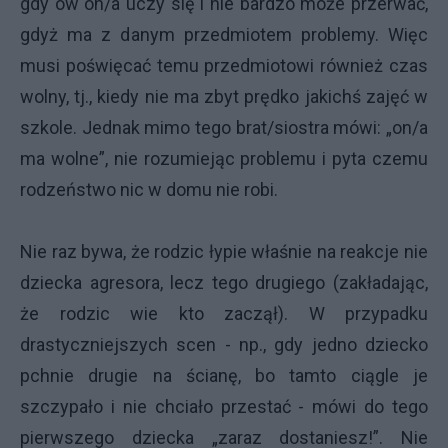
gdy ów on/a uczy się i nie bardzo może przerwać,
gdyż ma z danym przedmiotem problemy. Więc
musi poświęcać temu przedmiotowi również czas
wolny, tj., kiedy nie ma zbyt prędko jakichś zajęć w
szkole. Jednak mimo tego brat/siostra mówi: „on/a
ma wolne”, nie rozumiejąc problemu i pyta czemu
rodzeństwo nic w domu nie robi.
Nie raz bywa, że rodzic łypie właśnie na reakcje nie
dziecka agresora, lecz tego drugiego (zakładając,
że rodzic wie kto zaczął). W przypadku
drastyczniejszych scen - np., gdy jedno dziecko
pchnie drugie na ścianę, bo tamto ciągle je
szczypało i nie chciało przestać - mówi do tego
pierwszego dziecka „zaraz dostaniesz!”. Nie