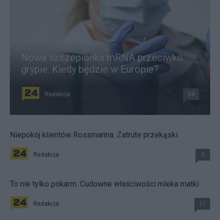
Nowa szczepionka mRNA przeciwko
grypie. Kiedy będzie w Europie?
Redakcja
34
Niepokój klientów Rossmanna. Zatrute przekąski
Redakcja
5
To nie tylko pokarm. Cudowne właściwości mleka matki
Redakcja
11