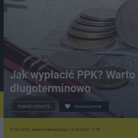
Jak wypłacić PPK? Warto
długoterminowo
FINANSE OSOBISTE
Obserwuj temat
Każdy uczestnik PPK może w każdym momencie wypła
27.02.2023 , ostatnia aktualizacja: 13.03.2023, 11:28