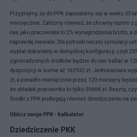
Przyjmijmy, że do PPK zapisaliśmy się w wieku 35 la
miesięcznie. Załóżmy również, że chcemy razem z pr
nas jako pracownika to 2% wynagrodzenia brutto, a d
naprawdę niewiele. Dla potrzeb naszej symulacji us
wypłat dokonamy w domyślnej konfiguracji, czyli 25
zgromadzonych środków będzie do nas trafiać w 120
dyspozycji w sumie aż 162932 zł. Jednorazowa wypł
zł, a ponadto miesięcznie przez 120 miesięcy będz
ze składek pracownika to tylko 59668 zł. Reszta, czyli
Środki z PPK podlegają również dziedziczeniu na z
Oblicz swoje PPK - kalkulator
Dziedziczenie PKK