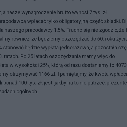
t, a nasze wynagrodzenie brutto wynosi 7 tys. zł
acodawcą wpłacać tylko obligatoryjną część składki. Dl
la naszego pracodawcy 1,5%. Trudno się nie zgodzić, że 
talmy również, że będziemy oszczędzać do 60. roku życia
% stanowić będzie wypłata jednorazowa, a pozostała cz
. ratach. Po 25 latach oszczędzania mamy więc do
ata w wysokości 25%, którą od razu dostaniemy to 407
iemy otrzymywać 1166 zł. I pamiętajmy, że kwota wpłaco
 ponad 100 tys. zł, jest, jakby na to nie patrzeć, prezent
asadach ogólnych.