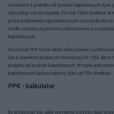
zwolnione z podatku od zysków kapitałowych (tzw. po
zdecyduje się na wypłatę 75% lub 100% środków w mi
przez podzielenie zgromadzonych oszczędności przez
środki zostaną wypłacone jednorazowo, a uczestni
kapitałowych.
Uczestnik PPK może także zdecydować o jednoraz
lub w dowolnej liczbie rat (mniejszej niż 120), ale
podatku od zysków kapitałowych. W razie jednoraz
kapitałowych będzie należny tylko od 75% środków.
PPK - kalkulator
By przekonać się, jakie wymierne korzyści daje ucz