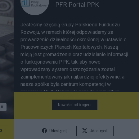
PFR Portal PPK
Jesteśmy częścią Grupy Polskiego Funduszu
Rozwoju, w ramach której odpowiadamy za
prowadzenie działalności określonej w ustawie o
Pracowniczych Planach Kapitałowych. Naszą
misją jest gromadzenie oraz udzielanie informacji
o funkcjonowaniu PPK, tak, aby nowo
wprowadzany system oszczędzania został
zaimplementowany jak najbardziej efektywnie, a
nasza spółka była centrum kompetencji w
programie PPK. Robimy to przede wszystkim
poprzez prowadzenie strony www.mojeppk.pl,
Nowości od blogera
jedyne oficjalne źródło informacji o
8
funkcjonowaniu Pracowniczych Planów
Kapitałowych. W ramach zarządzania portalem
dostarczamy niezbędnych informacji
G
Udostępnij
Udostępnij
pracodawcom, pracownikom oraz instytucjom