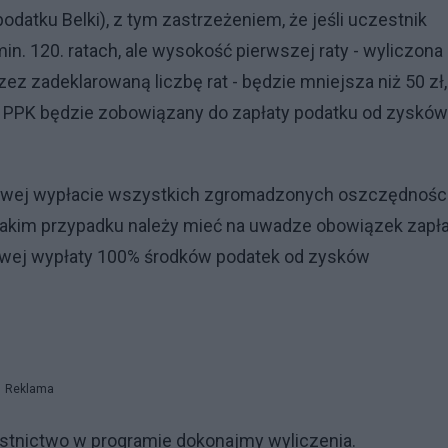
datku Belki), z tym zastrzeżeniem, że jeśli uczestnik
n. 120. ratach, ale wysokość pierwszej raty - wyliczona
 zadeklarowaną liczbę rat - będzie mniejsza niż 50 zł,
k PPK będzie zobowiązany do zapłaty podatku od zysków
owej wypłacie wszystkich zgromadzonych oszczędnośc
 w takim przypadku należy mieć na uwadze obowiązek zapł
owej wypłaty 100% środków podatek od zysków
Reklama
estnictwo w programie dokonajmy wyliczenia.