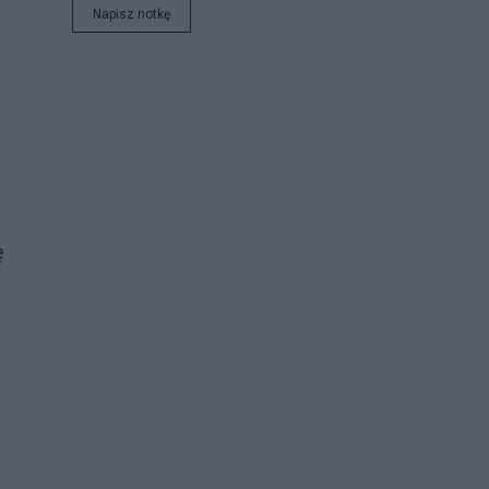
Napisz notkę
ukraińsku czy angielsku.
ę