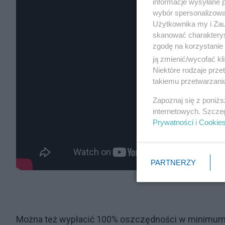
informacje wysyłane 
wybór spersonalizowan
Użytkownika my i Zau
skanować charakterys
zgodę na korzystanie 
ją zmienić/wycofać kl
Niektóre rodzaje prz
takiemu przetwarzaniu
Zapoznaj się z poniż
internetowych. Szcze
Prywatności
i
Cookie
PARTNERZY
Można też wypłacić 100% oszczędności w minimum 1