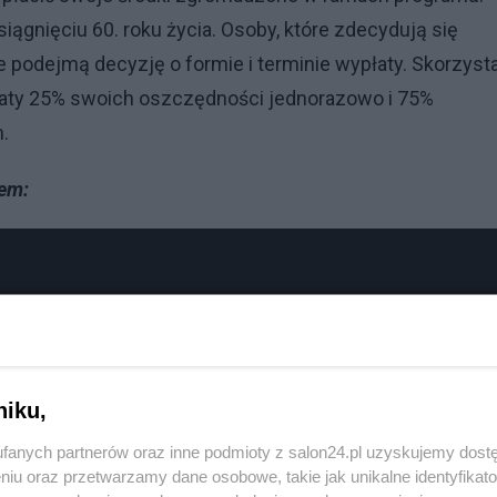
iągnięciu 60. roku życia. Osoby, które zdecydują się
e podejmą decyzję o formie i terminie wypłaty. Skorzyst
ty 25% swoich oszczędności jednorazowo i 75%
.
tem:
niku,
fanych partnerów oraz inne podmioty z salon24.pl uzyskujemy dost
niu oraz przetwarzamy dane osobowe, takie jak unikalne identyfikat