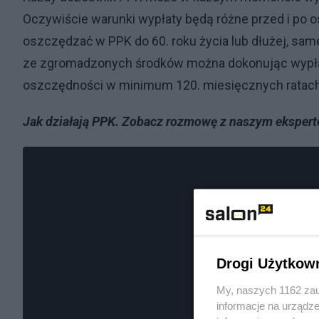
Oczywiście warunki wypłaty będą różne przed i po os
oszczędzać w PPK do 60. roku życia lub dłużej, sam
ze zgromadzonych środków można dokonując wypła
oszczędności w minimum 120. miesięcznych ratach
Jak działają PPK. Zobacz rozmowę z naszym eksper
Drogi Użytkow
My, naszych 1162 zau
informacje na urządze