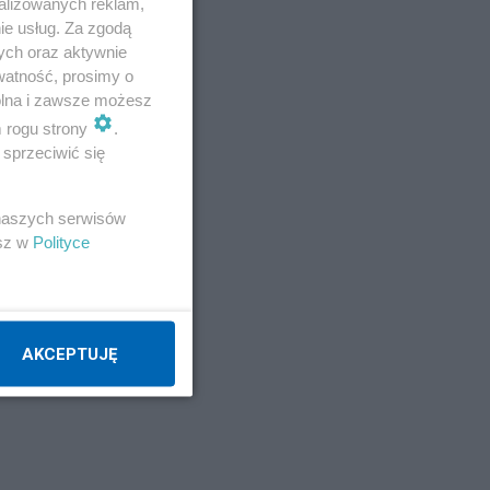
alizowanych reklam,
ie usług. Za zgodą
ych oraz aktywnie
watność, prosimy o
wolna i zawsze możesz
m rogu strony
.
sprzeciwić się
 naszych serwisów
esz w
Polityce
AKCEPTUJĘ