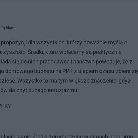
Reklama
 propozycji dla wszystkich, którzy poważnie myślą o
przyszłość. Środki, które wpłacamy są praktycznie
łada się do nich pracodawca i państwo powoduje, że z
ego domowego budżetu na PPK z biegiem czasu zbiera si
szłość. Wszystko to ma tym większe znaczenie, gdyż
dów do zbyt dużego entuzjazmu.
 PPK?
łacić swoje środki zgromadzone w ramach programu.