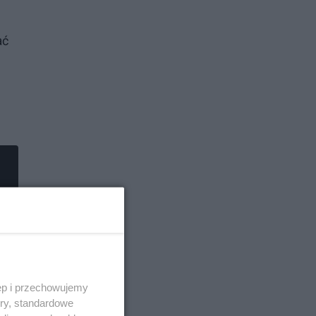
ać
ęp i przechowujemy
ory, standardowe