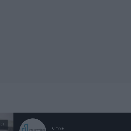
761
O mnie