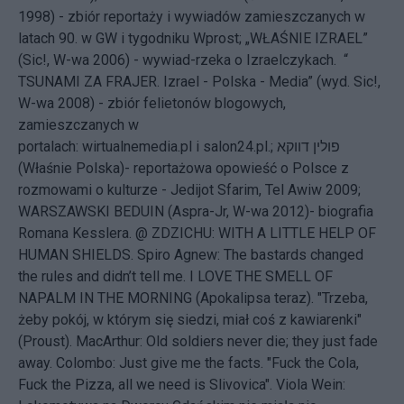
1998) - zbiór reportaży i wywiadów zamieszczanych w
latach 90. w GW i tygodniku Wprost; „WŁAŚNIE IZRAEL”
(Sic!, W-wa 2006) - wywiad-rzeka o Izraelczykach. “
TSUNAMI ZA FRAJER. Izrael - Polska - Media” (wyd. Sic!,
W-wa 2008) - zbiór felietonów blogowych,
zamieszczanych w
portalach: wirtualnemedia.pl i salon24.pl.; פולין דווקא
(Właśnie Polska)- reportażowa opowieść o Polsce z
rozmowami o kulturze - Jedijot Sfarim, Tel Awiw 2009;
WARSZAWSKI BEDUIN (Aspra-Jr, W-wa 2012)- biografia
Romana Kesslera. @ ZDZICHU: WITH A LITTLE HELP OF
HUMAN SHIELDS. Spiro Agnew: The bastards changed
the rules and didn’t tell me. I LOVE THE SMELL OF
NAPALM IN THE MORNING (Apokalipsa teraz). "Trzeba,
żeby pokój, w którym się siedzi, miał coś z kawiarenki"
(Proust). MacArthur: Old soldiers never die; they just fade
away. Colombo: Just give me the facts. "Fuck the Cola,
Fuck the Pizza, all we need is Slivovica". Viola Wein: