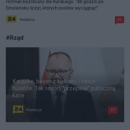
Hofman bezlitosny dla Kurskiego. "48 godzin po
Smoleńsku liczył, których posłów wyciągnąć"
Redakcja
85
#
Rząd
Karaoke, basen z kulkami i tańce
hulańce. Tak resort "przepalał" publiczną
kasę
Redakcja
67