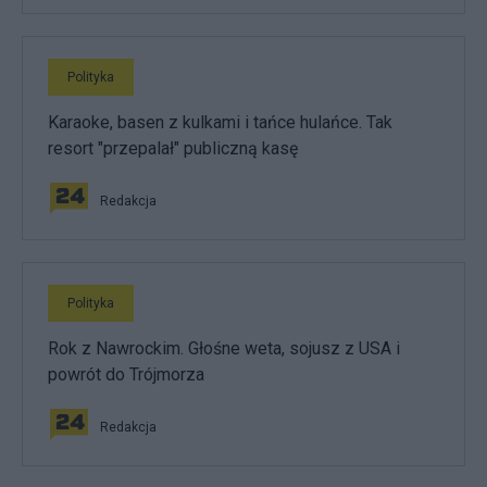
Polityka
Karaoke, basen z kulkami i tańce hulańce. Tak
resort "przepalał" publiczną kasę
Redakcja
Polityka
Rok z Nawrockim. Głośne weta, sojusz z USA i
powrót do Trójmorza
Redakcja