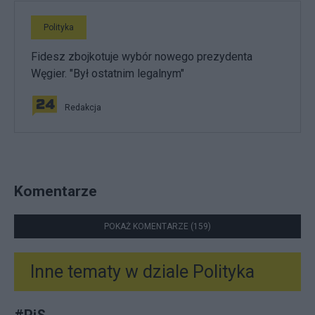
Polityka
Fidesz zbojkotuje wybór nowego prezydenta
Węgier. "Był ostatnim legalnym"
Redakcja
Komentarze
POKAŻ KOMENTARZE (159)
Inne tematy w dziale
Polityka
#
PiS