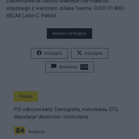
Lokomotywa na Dworcu Gdańskim nie miała nic
wspólnego z wierszem Juliana Tuwima. FUCK IT! AND
RELAX (John C. Parkin)
Nowości od blogera
Udostępnij
Udostępnij
Skomentuj
159
Polityka
PiS odkrywa karty. Demografia, mieszkania, ETS,
deportacje Ukraińców i rozliczenia
Redakcja