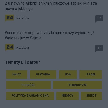
Z ustawy "o Airbnb" zniknęły kluczowe zapisy. Ministra
mówi o lobbingu
Redakcja
34
Wiceminister odpowie za złamanie ciszy wyborczej?
Wniosek już w Sejmie
Redakcja
37
Tematy Eli Barbur
ŚWIAT
HISTORIA
USA
IZRAEL
PODRÓŻE
TERRORYZM
POLITYKA ZAGRANICZNA
NIEMCY
BREXIT