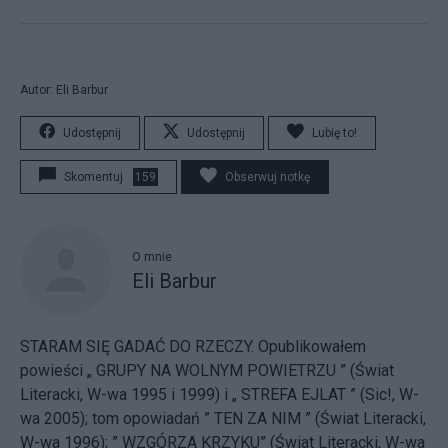
Autor: Eli Barbur
Udostępnij
Udostępnij
Lubię to!
Skomentuj
159
Obserwuj notkę
O mnie
Eli Barbur
STARAM SIĘ GADAĆ DO RZECZY. Opublikowałem
powieści „ GRUPY NA WOLNYM POWIETRZU ” (Świat
Literacki, W-wa 1995 i 1999) i „ STREFA EJLAT ” (Sic!, W-
wa 2005); tom opowiadań ” TEN ZA NIM ” (Świat Literacki,
W-wa 1996); ” WZGÓRZA KRZYKU” (Świat Literacki, W-wa