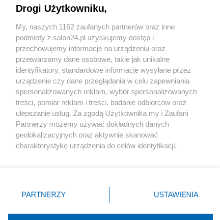
Drogi Użytkowniku,
Sport
My, naszych 1162 zaufanych partnerów oraz inne
podmioty z salon24.pl uzyskujemy dostęp i
Społeczeństwo
przechowujemy informacje na urządzeniu oraz
przetwarzamy dane osobowe, takie jak unikalne
Kultura
identyfikatory, standardowe informacje wysyłane przez
urządzenie czy dane przeglądania w celu zapewniania
spersonalizowanych reklam, wybór spersonalizowanych
treści, pomiar reklam i treści, badanie odbiorców oraz
ulepszanie usług. Za zgodą Użytkownika my i Zaufani
X
Facebook
Instagram
Youtube
Partnerzy możemy używać dokładnych danych
geolokalizacyjnych oraz aktywnie skanować
charakterystykę urządzenia do celów identyfikacji.
Web Content Media sp. z o. o. © 2022
Ponieważ cenimy Twoją prywatność, prosimy o zgodę na
korzystanie z tych technologii poprzez kliknięcie
„Akceptuję”. Zgoda jest dobrowolna i zawsze możesz ją
Pomoc
O nas
Praca
Reklama
Kontakt
zmienić/wycofać klikając przycisk ustawień prywatności
PARTNERZY
USTAWIENIA
znajdujący się w lewym dolnym rogu strony
. Niektóre
rodzaje przetwarzania danych nie wymagają zgody