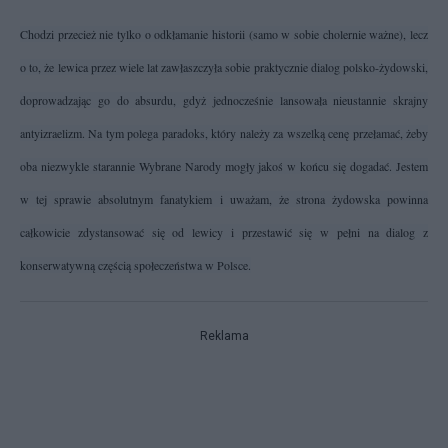
Chodzi przecież nie tylko o odkłamanie historii (samo w sobie cholernie ważne), lecz
o to, że lewica przez wiele lat zawłaszczyła sobie praktycznie dialog polsko-żydowski,
doprowadzając go do absurdu, gdyż jednocześnie lansowała nieustannie skrajny
antyizraelizm. Na tym polega paradoks, który należy za wszelką cenę przełamać, żeby
oba niezwykle starannie Wybrane Narody mogły jakoś w końcu się dogadać. Jestem
w tej sprawie absolutnym fanatykiem i uważam, że strona żydowska powinna
całkowicie zdystansować się od lewicy i przestawić się w pełni na dialog z
konserwatywną częścią społeczeństwa w Polsce.
Reklama