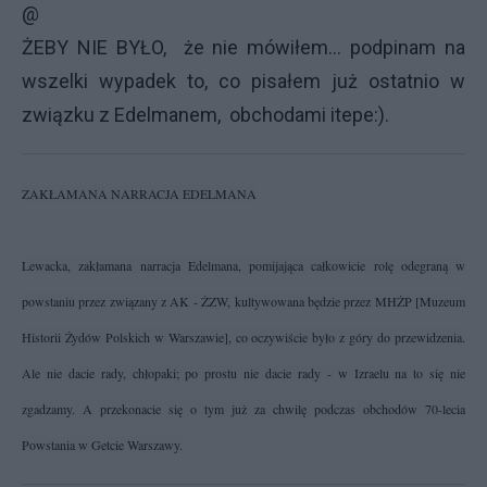
@
ŻEBY NIE BYŁO, że nie mówiłem... podpinam na
wszelki wypadek to, co pisałem już ostatnio w
związku z Edelmanem, obchodami itepe:).
ZAKŁAMANA NARRACJA EDELMANA
Lewacka, zakłamana narracja Edelmana, pomijająca całkowicie rolę odegraną w
powstaniu przez związany z AK - ŻZW, kultywowana będzie przez MHŻP [Muzeum
Historii Żydów Polskich w Warszawie], co oczywiście było z góry do przewidzenia.
Ale nie dacie rady, chłopaki; po prostu nie dacie rady - w Izraelu na to się nie
zgadzamy. A przekonacie się o tym już za chwilę podczas obchodów 70-lecia
Powstania w Getcie Warszawy.