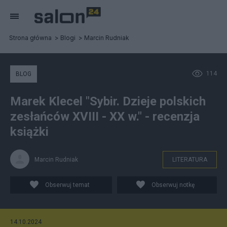
Strona główna
Blogi
Marcin Rudniak
114
BLOG
Marek Klecel "Sybir. Dzieje polskich
zesłańców XVIII - XX w." - recenzja
książki
Marcin Rudniak
LITERATURA
Obserwuj temat
Obserwuj notkę
14.10.2024