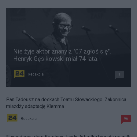
Nie żyje aktor znany z "07 zgłoś się".
Henryk Gęsikowski miał 74 lata
Redakcja
1
Pan Tadeusz na deskach Teatru Słowackiego. Zakonnica
miażdży adaptację Klemma
Redakcja
96
Nawiedzony dom Krystyny Jandy. Artystka biegała po willi