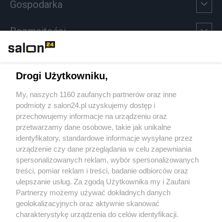
Gospodarka
Rozmaitości
Technologie
Drogi Użytkowniku,
Sport
My, naszych 1160 zaufanych partnerów oraz inne
podmioty z salon24.pl uzyskujemy dostęp i
Społeczeństwo
przechowujemy informacje na urządzeniu oraz
przetwarzamy dane osobowe, takie jak unikalne
Kultura
identyfikatory, standardowe informacje wysyłane przez
urządzenie czy dane przeglądania w celu zapewniania
spersonalizowanych reklam, wybór spersonalizowanych
treści, pomiar reklam i treści, badanie odbiorców oraz
ulepszanie usług. Za zgodą Użytkownika my i Zaufani
X
Facebook
Instagram
Youtube
Partnerzy możemy używać dokładnych danych
geolokalizacyjnych oraz aktywnie skanować
charakterystykę urządzenia do celów identyfikacji.