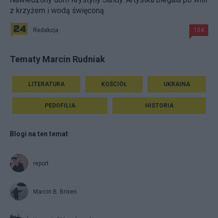
z krzyżem i wodą święconą
Redakcja
104
Tematy Marcin Rudniak
LITERATURA
KOŚCIÓŁ
UKRAINA
PEDOFILIA
HISTORIA
Blogi na ten temat
report
Marcin B. Brixen