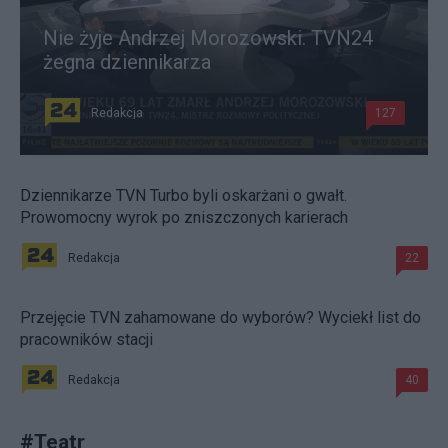
Nie żyje Andrzej Morozowski. TVN24
żegna dziennikarza
Redakcja
127
Dziennikarze TVN Turbo byli oskarżani o gwałt.
Prowomocny wyrok po zniszczonych karierach
Redakcja
22
Przejęcie TVN zahamowane do wyborów? Wyciekł list do
pracowników stacji
Redakcja
40
#
Teatr