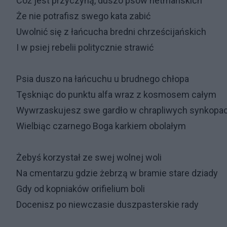
Cóż jest przyczyną, duszo psów hetmańskich
Że nie potrafisz swego kata zabić
Uwolnić się z łańcucha bredni chrześcijańskich
I w psiej rebelii politycznie strawić
Psia duszo na łańcuchu u brudnego chłopa
Tęskniąc do punktu alfa wraz z kosmosem całym
Wywrzaskujesz swe gardło w chrapliwych synkopa
Wielbiąc czarnego Boga karkiem obolałym
Żebyś korzystał ze swej wolnej woli
Na cmentarzu gdzie żebrzą w bramie stare dziady
Gdy od kopniaków orifielium boli
Docenisz po niewczasie duszpasterskie rady