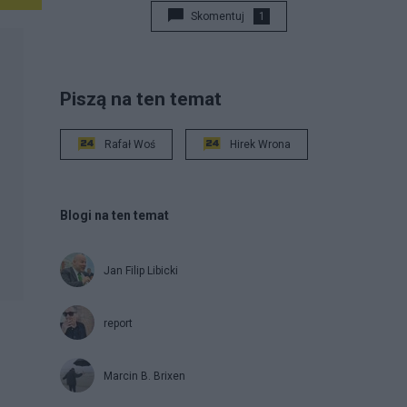
Skomentuj
1
Piszą na ten temat
Rafał Woś
Hirek Wrona
Blogi na ten temat
Jan Filip Libicki
report
Marcin B. Brixen