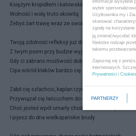
informacje wysyłane 
Księżym kropidłem i katowskim szydłem
wybór spersonalizowan
Wolność i wolę truto okowitą
Użytkownika my i Zau
skanować charakterys
Żebyś żarł trawę wraz ze swoim bydłem
zgodę na korzystanie 
ją zmienić/wycofać kl
Twoją zdolność refleksji już dawno zabito
Niektóre rodzaje prz
takiemu przetwarzaniu
Z twym psem przy budzie wyjesz do księżyca
Gdy ci zabrano możliwość dubito
Zapoznaj się z poniż
internetowych. Szcze
Cipa wśród kłaków bardzo cię zachwyca
Prywatności
i
Cookie
Zabił cię szlachcic, kapłan rzymskiej roty
Przywiązał cię łańcuchem do gnoju psiej budy
PARTNERZY
Choć jesteś wpół umarły chodzisz do roboty
I pijesz do dna wielkopańskie brudy