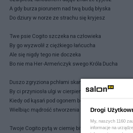
A gdy burza piorunem nad twą budą błyska
Do dziury w norze ze strachu się kryjesz
Twe psie Cogito szczeka na człowieka
By go wyzwolił z ciężkiego łańcucha
Ale się nigdy tego nie doczeka
Bo nie ma Her-Armeńczyk swego Króla Ducha
Duszo zgryziona pchłami skamlesz wolnej woli
By ci przyniosła ulgi w cierpieniu psychicznym
Kiedy od kąsań pod ogonem boli
Drogi Użytkow
Wielbiąc mądrość stworzenia w uczuciu mistyczn
My, naszych 1160 zau
informacje na urządze
Twoje Cogito pytą w ciemię bito