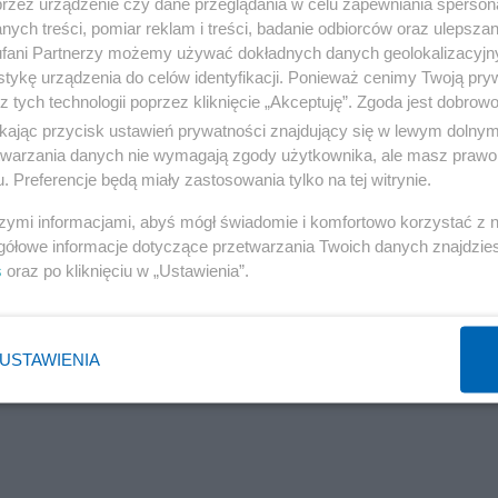
przez urządzenie czy dane przeglądania w celu zapewniania sperson
ych treści, pomiar reklam i treści, badanie odbiorców oraz ulepszan
fani Partnerzy możemy używać dokładnych danych geolokalizacyjn
tykę urządzenia do celów identyfikacji. Ponieważ cenimy Twoją pry
z tych technologii poprzez kliknięcie „Akceptuję”. Zgoda jest dobro
ikając przycisk ustawień prywatności znajdujący się w lewym dolny
etwarzania danych nie wymagają zgody użytkownika, ale masz prawo 
. Preferencje będą miały zastosowania tylko na tej witrynie.
szymi informacjami, abyś mógł świadomie i komfortowo korzystać z
gółowe informacje dotyczące przetwarzania Twoich danych znajdzi
s
oraz po kliknięciu w „Ustawienia”.
USTAWIENIA