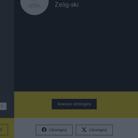
Zelig-ski
Nowości od blogera
1
G
Udostępnij
Udostępnij