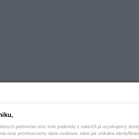
niku,
ym
fanych partnerów oraz inne podmioty z salon24.pl uzyskujemy dost
niu oraz przetwarzamy dane osobowe, takie jak unikalne identyfikat