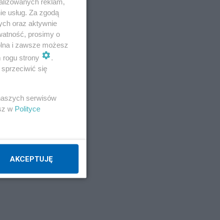
alizowanych reklam,
ie usług. Za zgodą
ych oraz aktywnie
watność, prosimy o
wolna i zawsze możesz
m rogu strony
.
sprzeciwić się
 naszych serwisów
esz w
Polityce
AKCEPTUJĘ