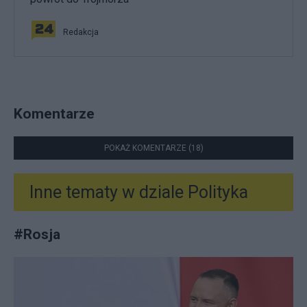
Redakcja
Komentarze
POKAŻ KOMENTARZE (18)
Inne tematy w dziale
Polityka
#
Rosja