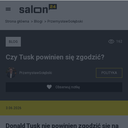
Strona główna
Blogi
PrzemysławGołębski
162
BLOG
Czy Tusk powinien się zgodzić?
PrzemysławGołębski
POLITYKA
Obserwuj notkę
3.06.2026
Donald Tusk nie powinien zgodzić się na