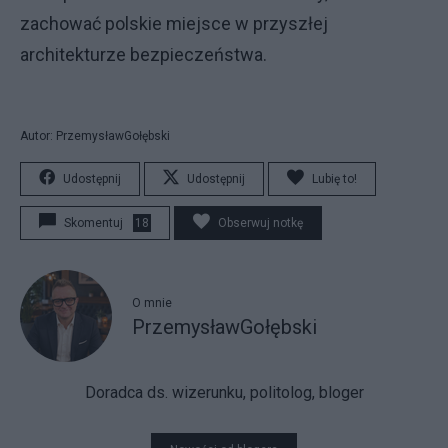
zachować polskie miejsce w przyszłej
architekturze bezpieczeństwa.
Autor: PrzemysławGołębski
Udostępnij
Udostępnij
Lubię to!
Skomentuj
18
Obserwuj notkę
O mnie
PrzemysławGołębski
Doradca ds. wizerunku, politolog, bloger