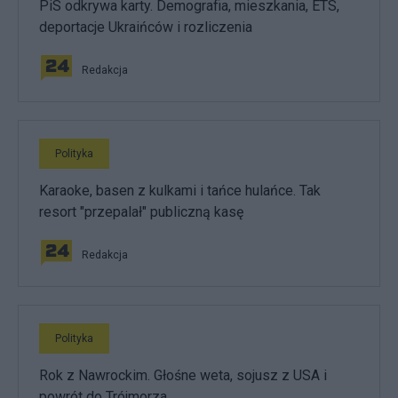
PiS odkrywa karty. Demografia, mieszkania, ETS,
deportacje Ukraińców i rozliczenia
Redakcja
Polityka
Karaoke, basen z kulkami i tańce hulańce. Tak
resort "przepalał" publiczną kasę
Redakcja
Polityka
Rok z Nawrockim. Głośne weta, sojusz z USA i
powrót do Trójmorza