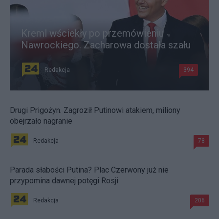
Kreml wściekły po przemówieniu
Nawrockiego. Zacharowa dostała szału
Redakcja
394
Drugi Prigożyn. Zagroził Putinowi atakiem, miliony
obejrzało nagranie
Redakcja
78
Parada słabości Putina? Plac Czerwony już nie
przypomina dawnej potęgi Rosji
Redakcja
206