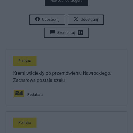
Nowości od blogera
Udostępnij
Udostępnij
Skomentuj
18
Polityka
Kreml wściekły po przemówieniu Nawrockiego.
Zacharowa dostała szału
Redakcja
Polityka