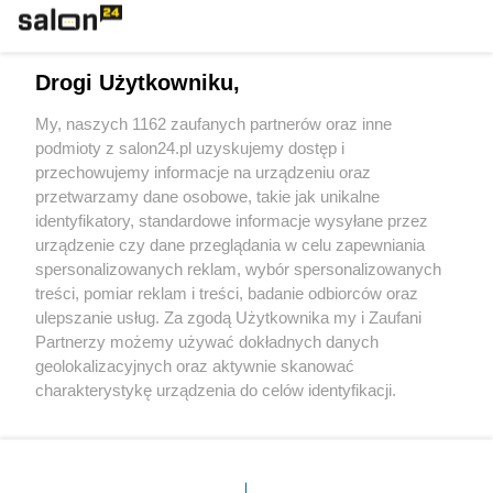
Technologie
Drogi Użytkowniku,
Sport
My, naszych 1162 zaufanych partnerów oraz inne
podmioty z salon24.pl uzyskujemy dostęp i
Społeczeństwo
przechowujemy informacje na urządzeniu oraz
przetwarzamy dane osobowe, takie jak unikalne
Kultura
identyfikatory, standardowe informacje wysyłane przez
urządzenie czy dane przeglądania w celu zapewniania
spersonalizowanych reklam, wybór spersonalizowanych
treści, pomiar reklam i treści, badanie odbiorców oraz
ulepszanie usług. Za zgodą Użytkownika my i Zaufani
X
Facebook
Instagram
Youtube
Partnerzy możemy używać dokładnych danych
geolokalizacyjnych oraz aktywnie skanować
charakterystykę urządzenia do celów identyfikacji.
Web Content Media sp. z o. o. © 2022
Ponieważ cenimy Twoją prywatność, prosimy o zgodę na
korzystanie z tych technologii poprzez kliknięcie
„Akceptuję”. Zgoda jest dobrowolna i zawsze możesz ją
Pomoc
O nas
Praca
Reklama
Kontakt
zmienić/wycofać klikając przycisk ustawień prywatności