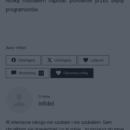
Notkę musiałem napisać ponownie przez błędy
programistów.
Autor: Infidel.
Udostępnij
Udostępnij
Lubię to!
Skomentuj
12
Obserwuj notkę
O mnie
Infidel.
W internecie nikogo nie szukam i nie szukałem. Sam
chciałbym się dowiedzieć co tu robię.
tu możesz do mnie