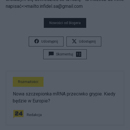
napisać<>mailto:infidel.sa@gmail.com
Nowości od blogera
Udostępnij
Udostępnij
Skomentuj
12
Rozmaitości
Nowa szczepionka mRNA przeciwko grypie. Kiedy
będzie w Europie?
Redakcja