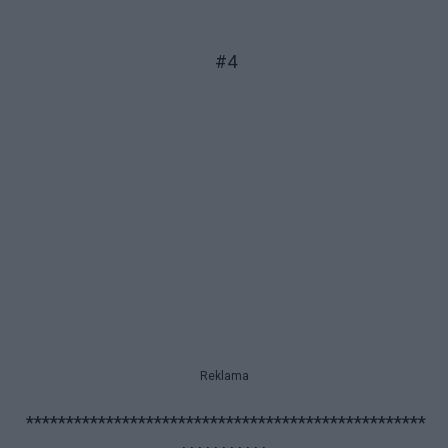
#4
Reklama
**************************************************