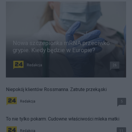
Nowa szczepionka mRNA przeciwko
grypie. Kiedy będzie w Europie?
Redakcja
26
Niepokój klientów Rossmanna. Zatrute przekąski
Redakcja
5
To nie tylko pokarm. Cudowne właściwości mleka matki
Redakcja
11