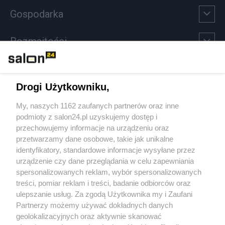
Gospodarka
Rozmaitości
Technologie
Drogi Użytkowniku,
Sport
My, naszych 1162 zaufanych partnerów oraz inne
podmioty z salon24.pl uzyskujemy dostęp i
Społeczeństwo
przechowujemy informacje na urządzeniu oraz
przetwarzamy dane osobowe, takie jak unikalne
Kultura
identyfikatory, standardowe informacje wysyłane przez
urządzenie czy dane przeglądania w celu zapewniania
spersonalizowanych reklam, wybór spersonalizowanych
treści, pomiar reklam i treści, badanie odbiorców oraz
ulepszanie usług. Za zgodą Użytkownika my i Zaufani
X
Facebook
Instagram
Youtube
Partnerzy możemy używać dokładnych danych
geolokalizacyjnych oraz aktywnie skanować