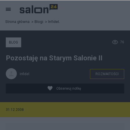
Strona główna
Blogi
Infidel.
76
BLOG
Pozostaję na Starym Salonie II
Infidel.
ROZMAITOŚCI
Obserwuj notkę
31.12.2008