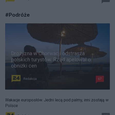
#
Podróże
Drożyzna w Chorwacji odstrasza
polskich turystów. Rząd apelował o
obniżki cen
Redakcja
67
Wakacje europosłów. Jedni lecą pod palmy, inni zostają w
Polsce