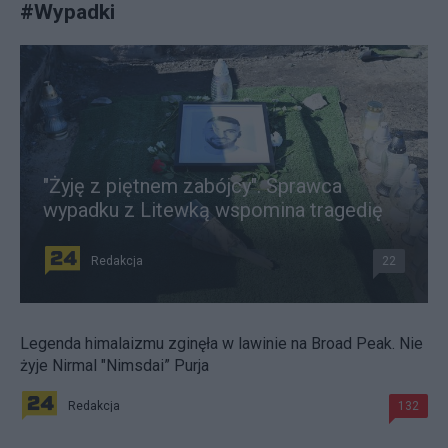
#
Wypadki
"Żyję z piętnem zabójcy". Sprawca
wypadku z Litewką wspomina tragedię
Redakcja
22
Legenda himalaizmu zginęła w lawinie na Broad Peak. Nie
żyje Nirmal "Nimsdai” Purja
Redakcja
132