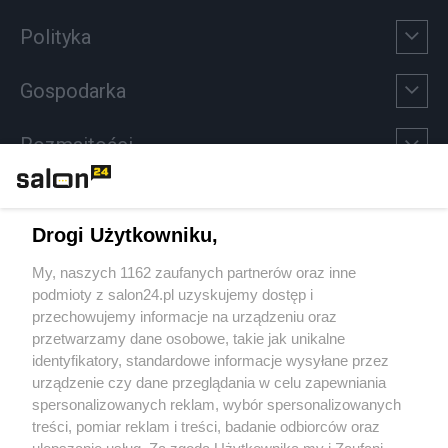
Polityka
Gospodarka
Rozmaitości
Technologie
Drogi Użytkowniku,
Sport
My, naszych 1162 zaufanych partnerów oraz inne
podmioty z salon24.pl uzyskujemy dostęp i
Społeczeństwo
przechowujemy informacje na urządzeniu oraz
przetwarzamy dane osobowe, takie jak unikalne
Kultura
identyfikatory, standardowe informacje wysyłane przez
urządzenie czy dane przeglądania w celu zapewniania
spersonalizowanych reklam, wybór spersonalizowanych
treści, pomiar reklam i treści, badanie odbiorców oraz