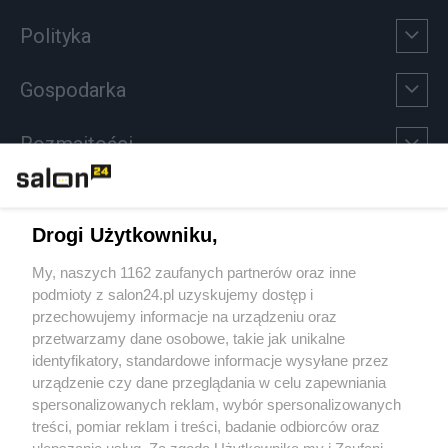
Polityka
Gospodarka
Rozmaitości
Technologie
Drogi Użytkowniku,
Sport
My, naszych 1162 zaufanych partnerów oraz inne
podmioty z salon24.pl uzyskujemy dostęp i
Społeczeństwo
przechowujemy informacje na urządzeniu oraz
przetwarzamy dane osobowe, takie jak unikalne
Kultura
identyfikatory, standardowe informacje wysyłane przez
urządzenie czy dane przeglądania w celu zapewniania
spersonalizowanych reklam, wybór spersonalizowanych
treści, pomiar reklam i treści, badanie odbiorców oraz
ulepszanie usług. Za zgodą Użytkownika my i Zaufani