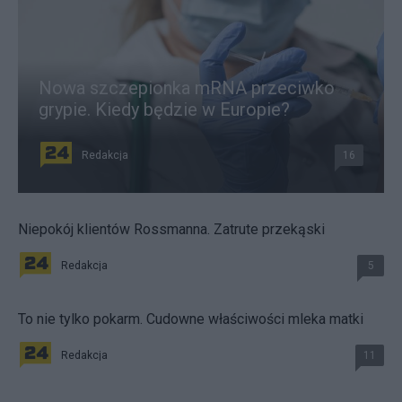
Nowa szczepionka mRNA przeciwko
grypie. Kiedy będzie w Europie?
Redakcja
16
Niepokój klientów Rossmanna. Zatrute przekąski
Redakcja
5
To nie tylko pokarm. Cudowne właściwości mleka matki
Redakcja
11