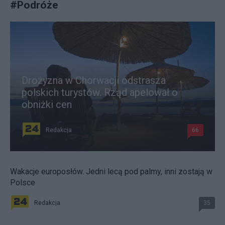
#
Podróże
Drożyzna w Chorwacji odstrasza
polskich turystów. Rząd apelował o
obniżki cen
Redakcja
66
Wakacje europosłów. Jedni lecą pod palmy, inni zostają w
Polsce
Redakcja
35