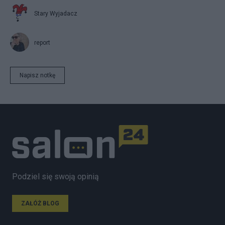
Stary Wyjadacz
report
Napisz notkę
Podziel się swoją opinią
ZAŁÓŻ BLOG