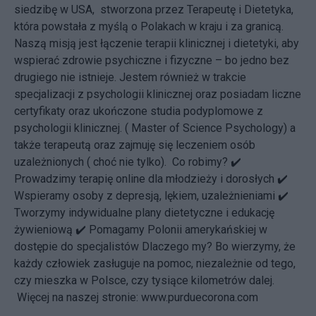
siedzibę w USA, stworzona przez Terapeutę i Dietetyka,
która powstała z myślą o Polakach w kraju i za granicą.
Naszą misją jest łączenie terapii klinicznej i dietetyki, aby
wspierać zdrowie psychiczne i fizyczne – bo jedno bez
drugiego nie istnieje. Jestem również w trakcie
specjalizacji z psychologii klinicznej oraz posiadam liczne
certyfikaty oraz ukończone studia podyplomowe z
psychologii klinicznej. ( Master of Science Psychology) a
także terapeutą oraz zajmuję się leczeniem osób
uzależnionych ( choć nie tylko). Co robimy? ✔️
Prowadzimy terapię online dla młodzieży i dorosłych ✔️
Wspieramy osoby z depresją, lękiem, uzależnieniami ✔️
Tworzymy indywidualne plany dietetyczne i edukację
żywieniową ✔️ Pomagamy Polonii amerykańskiej w
dostępie do specjalistów Dlaczego my? Bo wierzymy, że
każdy człowiek zasługuje na pomoc, niezależnie od tego,
czy mieszka w Polsce, czy tysiące kilometrów dalej.
Więcej na naszej stronie: www.purduecorona.com