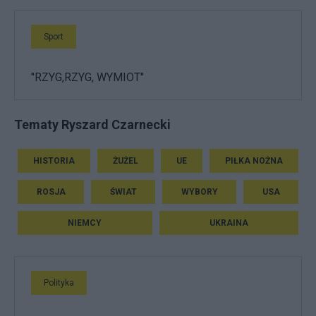
Sport
"RZYG,RZYG, WYMIOT"
Tematy Ryszard Czarnecki
HISTORIA
ŻUŻEL
UE
PIŁKA NOŻNA
ROSJA
ŚWIAT
WYBORY
USA
NIEMCY
UKRAINA
Polityka