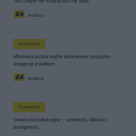
Już Chopin nie mógł przez nie spać
Redakcja
Rozmaitości
Minimalistyczne meble łazienkowe: prostota i
elegancja w jednym
Redakcja
Rozmaitości
Drewno konstrukcyjne — solidność, lekkość i
dostępność