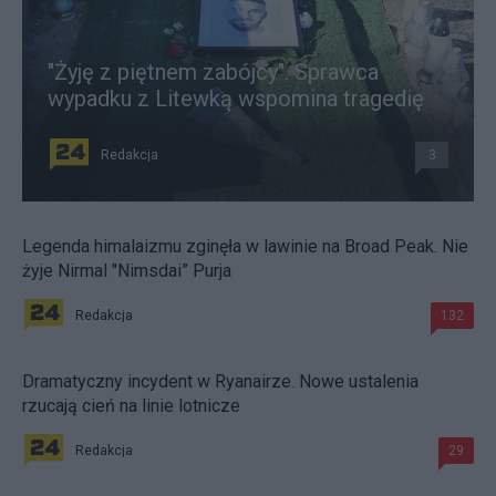
"Żyję z piętnem zabójcy". Sprawca
wypadku z Litewką wspomina tragedię
Redakcja
3
Legenda himalaizmu zginęła w lawinie na Broad Peak. Nie
żyje Nirmal "Nimsdai” Purja
Redakcja
132
Dramatyczny incydent w Ryanairze. Nowe ustalenia
rzucają cień na linie lotnicze
Redakcja
29