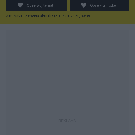
Obserwuj temat
Obserwuj notkę
4.01.2021 , ostatnia aktualizacja: 4.01.2021, 08:09