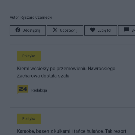
Autor: Ryszard Czarnecki
Udostępnij
Udostępnij
Lubię to!
S
Polityka
Kreml wściekły po przemówieniu Nawrockiego.
Zacharowa dostała szału
Redakcja
Polityka
Karaoke, basen z kulkami i tańce hulańce. Tak resort