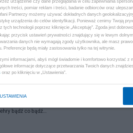
przez urządzenie czy dane przeglądania w celu zapewniania sperson
ie systemowego mordowania przez UPA / OUN Żydów ,a te
ych treści, pomiar reklam i treści, badanie odbiorców oraz ulepszan
- to już inna sprawa. Widocznie Zełenski uznał,że tak ja
fani Partnerzy możemy używać dokładnych danych geolokalizacyjn
tykę urządzenia do celów identyfikacji. Ponieważ cenimy Twoją pry
zagrożona druga kadencja warta jest strategicznego
z tych technologii poprzez kliknięcie „Akceptuję”. Zgoda jest dobro
na to cienie zapomnianych przodków ,chciałoby się
ikając przycisk ustawień prywatności znajdujący się w lewym dolny
dama Zagozdy...
etwarzania danych nie wymagają zgody użytkownika, ale masz prawo 
. Preferencje będą miały zastosowania tylko na tej witrynie.
pekcie zewnetrznym. Świadome wykonywanie rowów
szymi informacjami, abyś mógł świadomie i komfortowo korzystać z
enski robi to z premedytacją ,a nie wynika to z rzekomeg
gółowe informacje dotyczące przetwarzania Twoich danych znajdzi
s
oraz po kliknięciu w „Ustawienia”.
dla jednego państwa. Tak,Rosji ,ale to wszyscy wiedzą. T
oczywiście Berlin. Jemu nigdy współpraca polsko-ukrain
ny ,także choć nie tylko podczas II wojny światowej są ży
USTAWIENIA
brym symbolem tej ścisłej współpracy jest honorowany
ehry bądź co bądź...