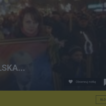
SKA...
Obserwuj notkę
BLO