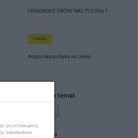
UKRAINSKIE DRONY NAD POLSKĄ ?
Polityka
Antypolska polityka na Litwie
Piszą na ten temat
Rafał Woś
się
ęp i przechowujemy
zez
ory, standardowe
Blogi na ten temat