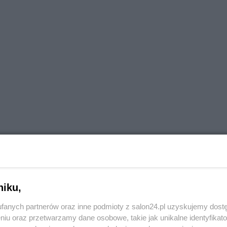
życia po rosyjsku ukrainski prezydent woli pokazywać 
niku,
jego obozu politycznego ,w tym swoich najbliższych i to
fanych partnerów oraz inne podmioty z salon24.pl uzyskujemy dost
z walizkami czy 5 kontenerami pieniędzmi czmychneli pr
niu oraz przetwarzamy dane osobowe, takie jak unikalne identyfikat