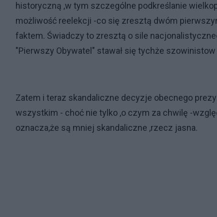
historyczną ,w tym szczególne podkreślanie wielko
możliwość reelekcji -co się zresztą dwóm pierwszym 
faktem. Świadczy to zresztą o sile nacjonalistyczne
"Pierwszy Obywatel" stawał się tychże szowinistow
Zatem i teraz skandaliczne decyzje obecnego prez
wszystkim - choć nie tylko ,o czym za chwilę -wzglę
oznacza,że są mniej skandaliczne ,rzecz jasna.