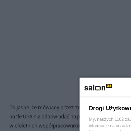
To jasne ,że mówiący przez zdecydowaną większość 
Drogi Użytkow
na tle UPA niż odpowiadać na pytania o korupcje swo
My, naszych 1162 zau
wieloletnich współpracowników. Także tych,którzy 
informacje na urządze