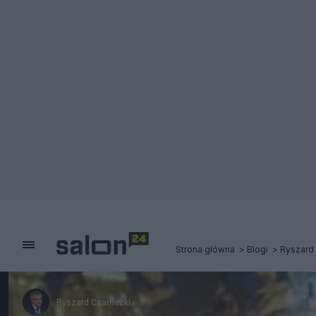
Strona główna
Blogi
Ryszard
Ryszard Czarnecki