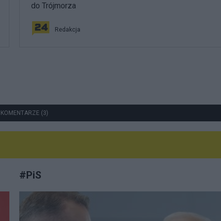
do Trójmorza
Redakcja
 KOMENTARZE (3)
#
PiS