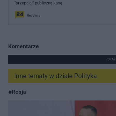
"przepalał" publiczną kasę
Redakcja
Komentarze
POKAŻ
Inne tematy w dziale
Polityka
#
Rosja