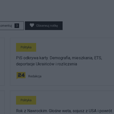
komentuj
3
Obserwuj notkę
Polityka
PiS odkrywa karty. Demografia, mieszkania, ETS,
deportacje Ukraińców i rozliczenia
Redakcja
Polityka
Rok z Nawrockim. Głośne weta, sojusz z USA i powrót