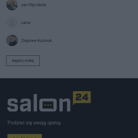
Jan Filip Libicki
catrw
Zbigniew Kuźmiuk
Napisz notkę
Podziel się swoją opinią