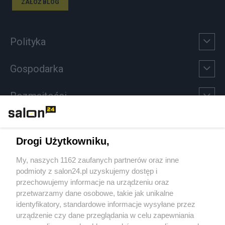
ZAŁÓŻ BLOG
Polityka
Gospodarka
Rozmaitości
Technologie
Drogi Użytkowniku,
Sport
My, naszych 1162 zaufanych partnerów oraz inne
podmioty z salon24.pl uzyskujemy dostęp i
Społeczeństwo
przechowujemy informacje na urządzeniu oraz
przetwarzamy dane osobowe, takie jak unikalne
Kultura
identyfikatory, standardowe informacje wysyłane przez
urządzenie czy dane przeglądania w celu zapewniania