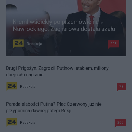
Kreml wściekły po przemówieniu
Nawrockiego. Zacharowa dostała szału
Redakcja
305
Drugi Prigożyn. Zagroził Putinowi atakiem, miliony
obejrzało nagranie
Redakcja
78
Parada słabości Putina? Plac Czerwony już nie
przypomina dawnej potęgi Rosji
Redakcja
206