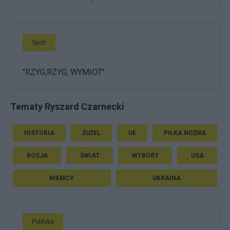
Sport
"RZYG,RZYG, WYMIOT"
Tematy Ryszard Czarnecki
HISTORIA
ŻUŻEL
UE
PIŁKA NOŻNA
ROSJA
ŚWIAT
WYBORY
USA
NIEMCY
UKRAINA
Polityka