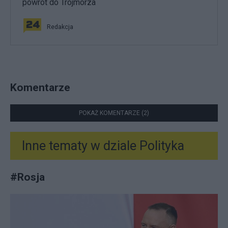
powrót do Trójmorza
Redakcja
Komentarze
POKAŻ KOMENTARZE (2)
Inne tematy w dziale
Polityka
#
Rosja