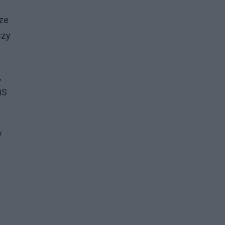
 ze
czy
,
iS
y