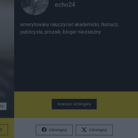
echo24
emerytowany nauczyciel akademicki, tłumacz,
publicysta, prozaik, bloger niezależny
Nowości od blogera
16
G
Udostępnij
Udostępnij