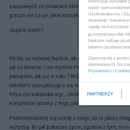
informacje wysyłane 
związanych ze zmianami klimatycznym, czego pokole
wybór spersonalizowan
Użytkownika my i Zau
gorsze nie czuje, jakie konsekwencje ten problem ni
skanować charakterys
zgodę na korzystanie 
Skąd to wiem?
ją zmienić/wycofać kl
Niektóre rodzaje prz
takiemu przetwarzaniu
Myślę, że najlepiej będzie, jak się posłużę konkret
Zapoznaj się z poniż
internetowych. Szcze
jak na świecie. I nie myślcie Państwo proszę, iż uw
Prywatności
i
Cookie
pamiętam, jak już w roku 1962, przedwojenny profes
tekstem) specjalizujący się w hydrogeologii, geologi
https://pl.wikipedia.org/.../Antoni_Stanis%C5%82aw..
PARTNERZY
kompletnie sprawy z tego, jakim kataklizmem okaże 
Podśmiewaliśmy się wtedy z niego, że to jakieś imagi
wstydzę. Bo jak pokazało życie, zgodnie z tym, co 