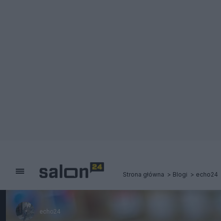
Strona główna
Blogi
echo24
echo24