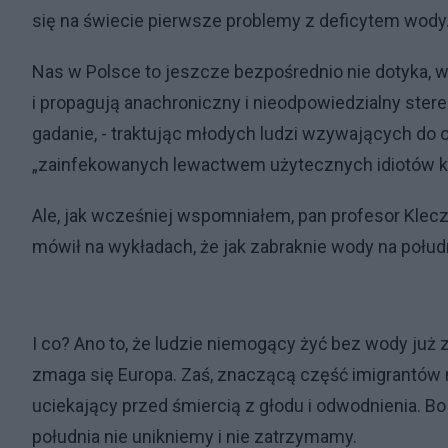
się na świecie pierwsze problemy z deficytem wody
Nas w Polsce to jeszcze bezpośrednio nie dotyka, 
i propagują anachroniczny i nieodpowiedzialny ster
gadanie, - traktując młodych ludzi wzywających do
„zainfekowanych lewactwem użytecznych idiotów k
Ale, jak wcześniej wspomniałem, pan profesor Klecz
mówił na wykładach, że jak zabraknie wody na połud
I co? Ano to, że ludzie niemogący żyć bez wody już 
zmaga się Europa. Zaś, znaczącą część imigrantów n
uciekający przed śmiercią z głodu i odwodnienia. B
południa nie unikniemy i nie zatrzymamy.