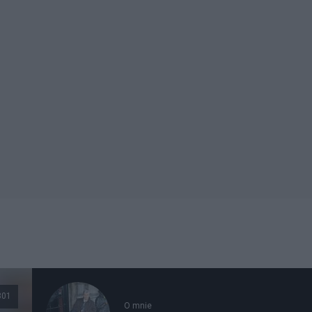
301
O mnie