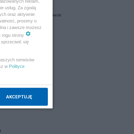
alizowanych reklam,
ie usług. Za zgodą
ych oraz aktywnie
Gandalf Iławecki
watność, prosimy o
wolna i zawsze możesz
czubas
m rogu strony
.
sprzeciwić się
doku
,
 naszych serwisów
esz w
Polityce
enia
Napisz notkę
AKCEPTUJĘ
y