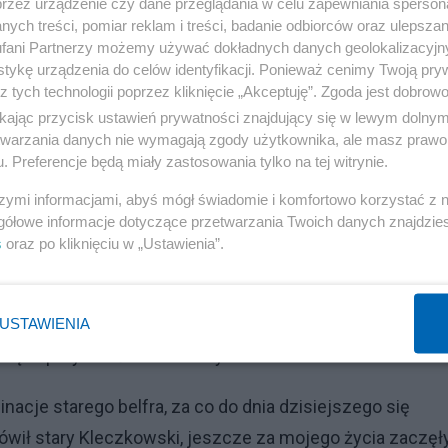
przez urządzenie czy dane przeglądania w celu zapewniania sperson
nie starsze kompletnie nie rozumie, - a co jeszcze
ych treści, pomiar reklam i treści, badanie odbiorców oraz ulepszan
fani Partnerzy możemy używać dokładnych danych geolokalizacyjn
esie ze sobą.
tykę urządzenia do celów identyfikacji. Ponieważ cenimy Twoją pry
z tych technologii poprzez kliknięcie „Akceptuję”. Zgoda jest dobro
ikając przycisk ustawień prywatności znajdujący się w lewym dolny
etwarzania danych nie wymagają zgody użytkownika, ale masz prawo 
Reklama
. Preferencje będą miały zastosowania tylko na tej witrynie.
em, jakim jest problem związany z wodą zarówno w Polsce
szymi informacjami, abyś mógł świadomie i komfortowo korzystać z
gółowe informacje dotyczące przetwarzania Twoich danych znajdzi
ażam się za mądralińskiego, lecz jako geolog z wykształc
s
oraz po kliknięciu w „Ustawienia”.
or śp. Antoni Stanisław Kleczkowski (patrz zdjęcie pod
i i ochronie środowiska – vide:
. , mówił nam na wykładach, że ludzie nie zdają sobie
USTAWIENIA
się w przyszłości brak wody.
nacje starego belfra, za co do dnia dzisiejszego się
mówił stary Kleczkowski, jeszcze za mojego życia zaczęł