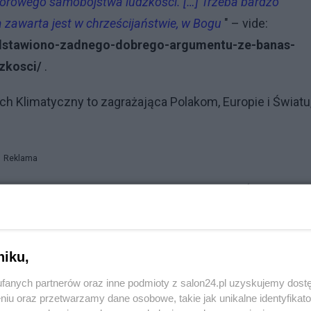
zbiorowego samobójstwa ludzkości. […] Trzeba bardzo
a zawarta jest w chrześcijaństwie, w Bogu
" – vide:
edstawiono-zadnego-dobrego-argumentu-ze-banas-
zkosci/
.
 Klimatyczny to zagrażająca Polakom, Europie i Światu,
Reklama
zny Instytutu Geologii, Geofizyki i Ochrony Środowiska
oletnim stażem, - chciałbym zdecydowanie przeciwko
niku,
fanych partnerów oraz inne podmioty z salon24.pl uzyskujemy dost
niu oraz przetwarzamy dane osobowe, takie jak unikalne identyfikat
zo młode pokolenie Polaków zdaje sobie sprawę z zagroż