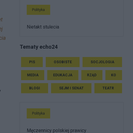
Polityka
et
Nietakt stulecia
ej
cia
Tematy echo24
PIS
OSOBISTE
SOCJOLOGIA
MEDIA
EDUKACJA
RZĄD
KO
BLOGI
SEJM I SENAT
TEATR
y
Polityka
Męczennicy polskiej prawicy