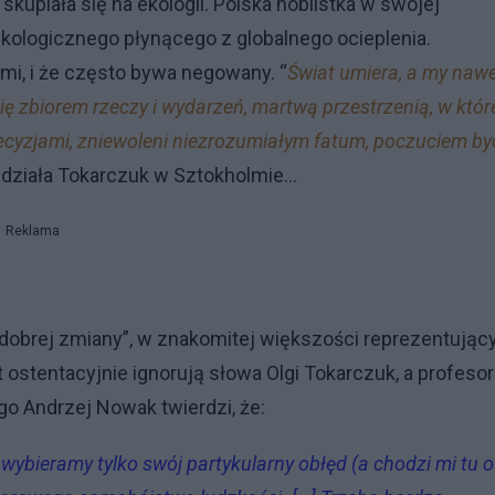
upiała się na ekologii. Polska noblistka w swojej
ologicznego płynącego z globalnego ocieplenia.
ami, i że często bywa negowany. “
Świat umiera, a my naw
ę zbiorem rzeczy i wydarzeń, martwą przestrzenią, w któr
decyzjami, zniewoleni niezrozumiałym fatum, poczuciem by
edziała Tokarczuk w Sztokholmie…
Reklama
„dobrej zmiany”, w znakomitej większości reprezentując
 ostentacyjnie ignorują słowa Olgi Tokarczuk, a profesor
o Andrzej Nowak twierdzi, że:
wybieramy tylko swój partykularny obłęd (a chodzi mi tu o