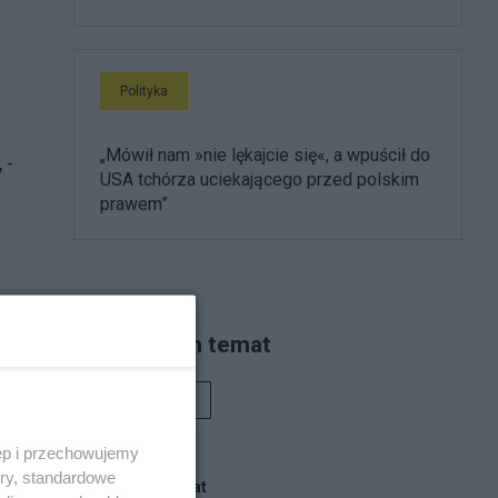
Polityka
„Mówił nam »nie lękajcie się«, a wpuścił do
 -
USA tchórza uciekającego przed polskim
prawem”
Piszą na ten temat
Rafał Woś
ęp i przechowujemy
ory, standardowe
eń
Blogi na ten temat