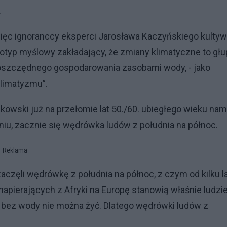
.
więc ignoranccy eksperci Jarosława Kaczyńskiego kultyw
eotyp myślowy zakładający, że zmiany klimatyczne to głu
 oszczędnego gospodarowania zasobami wody, - jako
limatyzmu”.
kowski już na przełomie lat 50./60. ubiegłego wieku nam
niu, zacznie się wędrówka ludów z południa na północ.
Reklama
zaczęli wędrówkę z południa na północ, z czym od kilku l
apierających z Afryki na Europę stanowią właśnie ludzi
o bez wody nie można żyć. Dlatego wędrówki ludów z