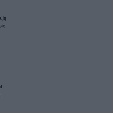
ują
pie
at
e