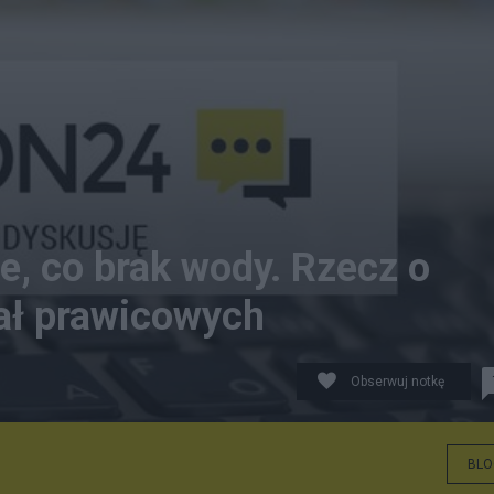
e, co brak wody. Rzecz o
iał prawicowych
Obserwuj notkę
BLO