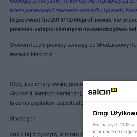
ideologię klimatyzmu), to kończy się to propozycją 
intensywnie bronić zdrowego rozsądku i prawdy, któr
https://wnet.fm/2019/12/06/prof-nowak-nie-prz
powinien-ustapic-klimatyzm-to-samobojstwo-lud
Słowem ludzie prawicy uważają, że Młodzieżowy Ruch
lewacka ideologia.
Otóż, jako emerytowany pracownik naukowo-dydaktyc
Akademii Górniczo-Hutniczej, z blisko czterdziest
takiemu poglądowi zaprotestować.
Drogi Użytkow
Dlaczego?
My, naszych 1162 zau
informacje na urządze
Ano z tej przyczyny, iż moim zdaniem młode i bard