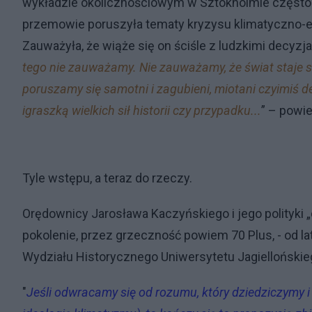
wykładzie okolicznościowym w Sztokholmie często sk
przemowie poruszyła tematy kryzysu klimatyczno-ek
Zauważyła, że wiąże się on ściśle z ludzkimi decyzj
tego nie zauważamy. Nie zauważamy, że świat staje si
poruszamy się samotni i zagubieni, miotani czyimiś 
igraszką wielkich sił historii czy przypadku...
” – powi
Tyle wstępu, a teraz do rzeczy.
Orędownicy Jarosława Kaczyńskiego i jego polityki 
pokolenie, przez grzeczność powiem 70 Plus, - od lat
Wydziału Historycznego Uniwersytetu Jagiellońskieg
"
Jeśli odwracamy się od rozumu, który dziedziczymy i 