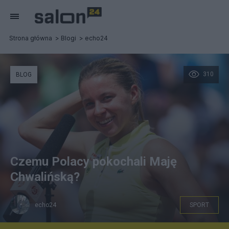
Strona główna
Blogi
echo24
310
BLOG
Czemu Polacy pokochali Maję
Chwalińską?
echo24
SPORT