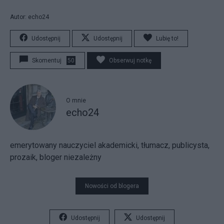
Autor: echo24
Udostępnij
Udostępnij
Lubię to!
Skomentuj
50
Obserwuj notkę
O mnie
echo24
emerytowany nauczyciel akademicki, tłumacz, publicysta,
prozaik, bloger niezależny
Nowości od blogera
Udostępnij
Udostępnij