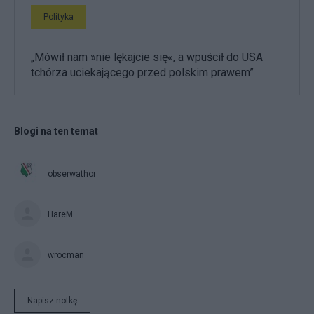
Polityka
„Mówił nam »nie lękajcie się«, a wpuścił do USA
tchórza uciekającego przed polskim prawem”
Blogi na ten temat
obserwathor
HareM
wrocman
Napisz notkę