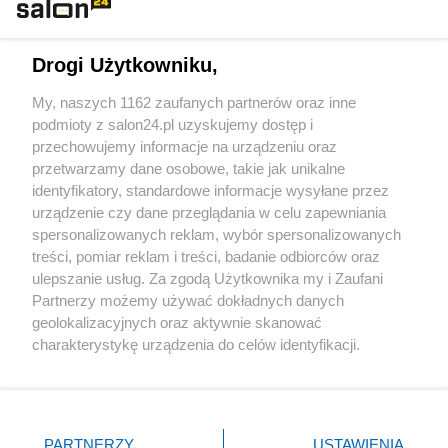
Technologie
Drogi Użytkowniku,
Sport
My, naszych 1162 zaufanych partnerów oraz inne
podmioty z salon24.pl uzyskujemy dostęp i
Społeczeństwo
przechowujemy informacje na urządzeniu oraz
przetwarzamy dane osobowe, takie jak unikalne
Kultura
identyfikatory, standardowe informacje wysyłane przez
urządzenie czy dane przeglądania w celu zapewniania
spersonalizowanych reklam, wybór spersonalizowanych
treści, pomiar reklam i treści, badanie odbiorców oraz
ulepszanie usług. Za zgodą Użytkownika my i Zaufani
X
Facebook
Instagram
Youtube
Partnerzy możemy używać dokładnych danych
geolokalizacyjnych oraz aktywnie skanować
charakterystykę urządzenia do celów identyfikacji.
Web Content Media sp. z o. o. © 2022
Ponieważ cenimy Twoją prywatność, prosimy o zgodę na
korzystanie z tych technologii poprzez kliknięcie
„Akceptuję”. Zgoda jest dobrowolna i zawsze możesz ją
Pomoc
O nas
Praca
Reklama
Kontakt
zmienić/wycofać klikając przycisk ustawień prywatności
PARTNERZY
USTAWIENIA