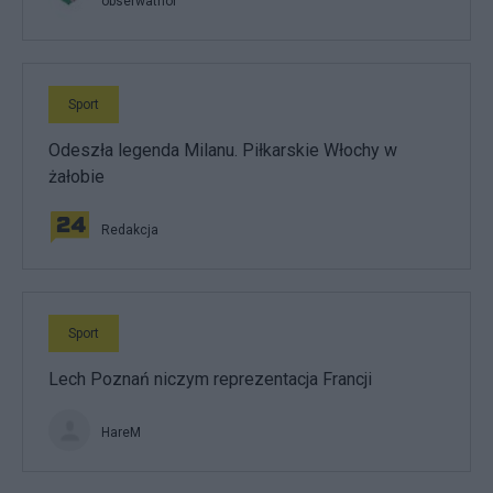
obserwathor
Sport
Odeszła legenda Milanu. Piłkarskie Włochy w
żałobie
Redakcja
Sport
Lech Poznań niczym reprezentacja Francji
HareM