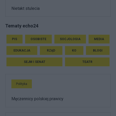
Nietakt stulecia
Tematy echo24
PIS
OSOBISTE
SOCJOLOGIA
MEDIA
EDUKACJA
RZĄD
KO
BLOGI
SEJM I SENAT
TEATR
Polityka
Męczennicy polskiej prawicy