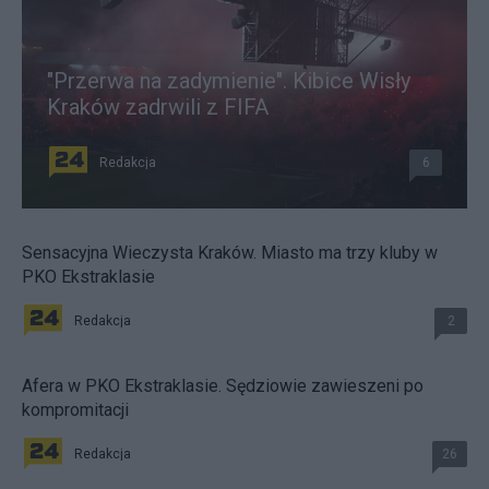
"Przerwa na zadymienie". Kibice Wisły
Kraków zadrwili z FIFA
Redakcja
6
Sensacyjna Wieczysta Kraków. Miasto ma trzy kluby w
PKO Ekstraklasie
Redakcja
2
Afera w PKO Ekstraklasie. Sędziowie zawieszeni po
kompromitacji
Redakcja
26