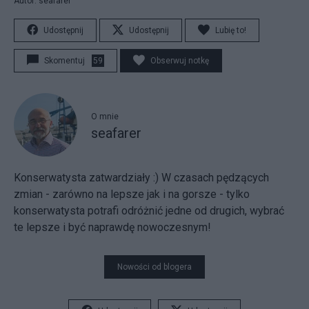
Autor: seafarer
Udostępnij
Udostępnij
Lubię to!
Skomentuj
59
Obserwuj notkę
O mnie
seafarer
Konserwatysta zatwardziały :) W czasach pędzących
zmian - zarówno na lepsze jak i na gorsze - tylko
konserwatysta potrafi odróżnić jedne od drugich, wybrać
te lepsze i być naprawdę nowoczesnym!
Nowości od blogera