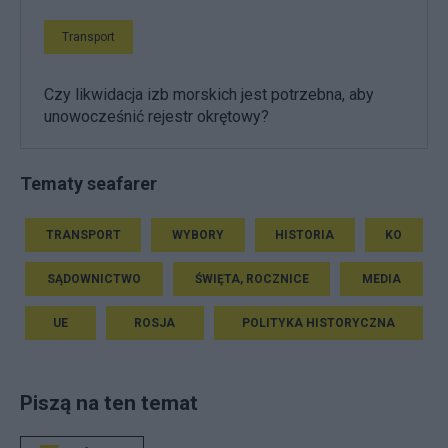
Transport
Czy likwidacja izb morskich jest potrzebna, aby
unowocześnić rejestr okrętowy?
Tematy seafarer
TRANSPORT
WYBORY
HISTORIA
KO
SĄDOWNICTWO
ŚWIĘTA, ROCZNICE
MEDIA
UE
ROSJA
POLITYKA HISTORYCZNA
Piszą na ten temat