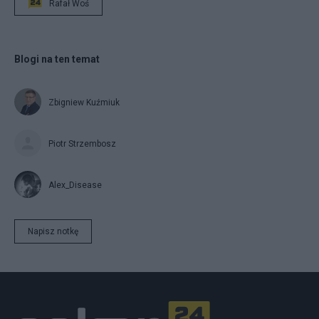
Rafał Woś
Blogi na ten temat
Zbigniew Kuźmiuk
Piotr Strzembosz
Alex_Disease
Napisz notkę