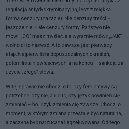
Toteż w tym sensie nie mamy do czynienia tylko z
regulacją antydyskryminacyjną, lecz z miękką
formą cenzury (na razie). Nie cenzury treści –
jeszcze nie – ale cenzury formy. Państwo nie
mówi: „CO” masz myśleć, ale wyraźnie mówi: „JAK”
wolno ci to nazwać. A to zawsze jest pierwszy
etap. Najpierw lista dopuszczalnych określeń,
potem lista niewłaściwych, a na końcu – sankcja za
użycie „złego” słowa.
W tej sprawie nie chodzi o to, czy feminatywy są
potrzebne, czy nie, ani o to, czy język powinien się
zmieniać – bo język zmienia się zawsze. Chodzi o
moment, w którym zmiana przestaje być naturalna,
a zaczyna być narzucana i egzekwowana. Od tego