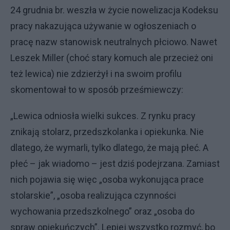
24 grudnia br. weszła w życie nowelizacja Kodeksu
pracy nakazująca używanie w ogłoszeniach o
pracę nazw stanowisk neutralnych płciowo. Nawet
Leszek Miller (choć stary komuch ale przecież oni
też lewica) nie zdzierżył i na swoim profilu
skomentował to w sposób prześmiewczy:
„Lewica odniosła wielki sukces. Z rynku pracy
znikają stolarz, przedszkolanka i opiekunka. Nie
dlatego, że wymarli, tylko dlatego, że mają płeć. A
płeć – jak wiadomo – jest dziś podejrzana. Zamiast
nich pojawia się więc „osoba wykonująca prace
stolarskie”, „osoba realizująca czynności
wychowania przedszkolnego” oraz „osoba do
spraw opiekuńczych”. Lepiej wszystko rozmyć, bo