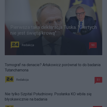
Pierwsza taka deklaracja Tuska. "Giertych
nie jest świętą krową"
Redakcja
90
Tomograf na denacie? Arłukowicz porównał to do badania
Tutanchamona
Redakcja
51
Nie tylko Szpital Południowy. Posłanka KO wbiła się
błyskawicznie na badania