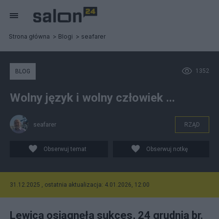
Strona główna
Blogi
seafarer
1352
BLOG
Wolny język i wolny człowiek ...
seafarer
RZĄD
Obserwuj temat
Obserwuj notkę
31.12.2025 , ostatnia aktualizacja: 4.01.2026, 12:00
Lewica osiągnęła sukces, 24 grudnia br.