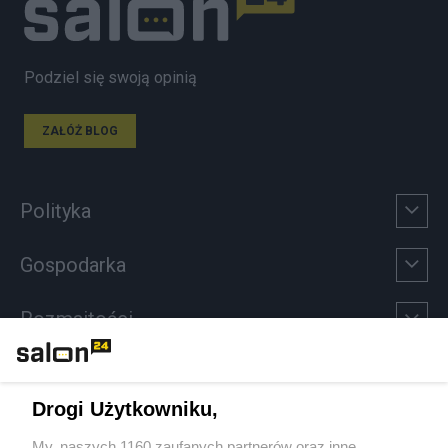
Podziel się swoją opinią
ZAŁÓŻ BLOG
Polityka
Gospodarka
Rozmaitości
Technologie
Drogi Użytkowniku,
Sport
My, naszych 1160 zaufanych partnerów oraz inne