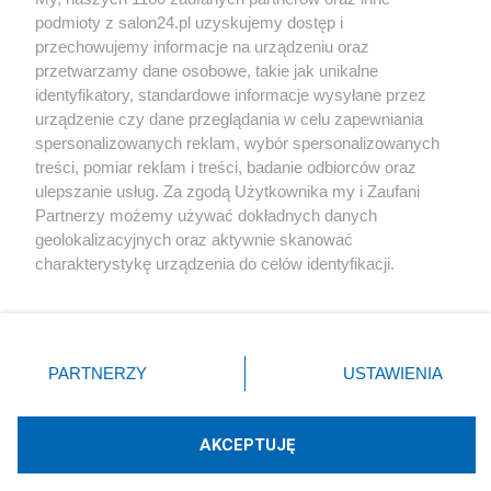
podmioty z salon24.pl uzyskujemy dostęp i
Społeczeństwo
przechowujemy informacje na urządzeniu oraz
przetwarzamy dane osobowe, takie jak unikalne
Kultura
identyfikatory, standardowe informacje wysyłane przez
urządzenie czy dane przeglądania w celu zapewniania
spersonalizowanych reklam, wybór spersonalizowanych
treści, pomiar reklam i treści, badanie odbiorców oraz
ulepszanie usług. Za zgodą Użytkownika my i Zaufani
X
Facebook
Instagram
Youtube
Partnerzy możemy używać dokładnych danych
geolokalizacyjnych oraz aktywnie skanować
charakterystykę urządzenia do celów identyfikacji.
Web Content Media sp. z o. o. © 2022
Ponieważ cenimy Twoją prywatność, prosimy o zgodę na
korzystanie z tych technologii poprzez kliknięcie
„Akceptuję”. Zgoda jest dobrowolna i zawsze możesz ją
Pomoc
O nas
Praca
Reklama
Kontakt
zmienić/wycofać klikając przycisk ustawień prywatności
PARTNERZY
USTAWIENIA
znajdujący się w lewym dolnym rogu strony
. Niektóre
rodzaje przetwarzania danych nie wymagają zgody
użytkownika, ale masz prawo sprzeciwić się takiemu
AKCEPTUJĘ
przetwarzaniu. Preferencje będą miały zastosowania tylko
Technologię dostarcza:
W3media.pl
na tej witrynie.