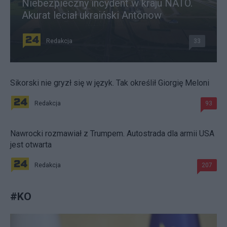
Niebezpieczny incydent w kraju NATO.
Akurat leciał ukraiński Antonow
Redakcja
33
Sikorski nie gryzł się w język. Tak określił Giorgię Meloni
Redakcja
93
Nawrocki rozmawiał z Trumpem. Autostrada dla armii USA
jest otwarta
Redakcja
207
#
KO