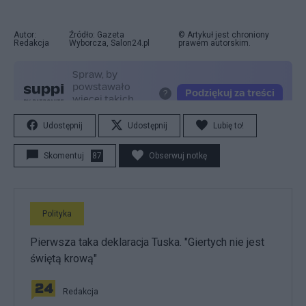
Autor:
Źródło: Gazeta
© Artykuł jest chroniony
Redakcja
Wyborcza, Salon24.pl
prawem autorskim.
Udostępnij
Udostępnij
Lubię to!
Skomentuj
87
Obserwuj notkę
Polityka
Pierwsza taka deklaracja Tuska. "Giertych nie jest
świętą krową"
Redakcja