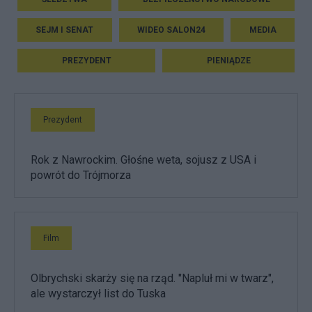
SEJM I SENAT
WIDEO SALON24
MEDIA
PREZYDENT
PIENIĄDZE
Prezydent
Rok z Nawrockim. Głośne weta, sojusz z USA i
powrót do Trójmorza
Film
Olbrychski skarży się na rząd. "Napluł mi w twarz",
ale wystarczył list do Tuska