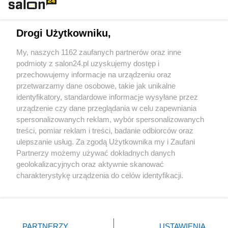
Technologie
Drogi Użytkowniku,
Sport
My, naszych 1162 zaufanych partnerów oraz inne
podmioty z salon24.pl uzyskujemy dostęp i
Społeczeństwo
przechowujemy informacje na urządzeniu oraz
przetwarzamy dane osobowe, takie jak unikalne
Kultura
identyfikatory, standardowe informacje wysyłane przez
urządzenie czy dane przeglądania w celu zapewniania
spersonalizowanych reklam, wybór spersonalizowanych
treści, pomiar reklam i treści, badanie odbiorców oraz
ulepszanie usług. Za zgodą Użytkownika my i Zaufani
X
Facebook
Instagram
Youtube
Partnerzy możemy używać dokładnych danych
geolokalizacyjnych oraz aktywnie skanować
charakterystykę urządzenia do celów identyfikacji.
Web Content Media sp. z o. o. © 2022
Ponieważ cenimy Twoją prywatność, prosimy o zgodę na
korzystanie z tych technologii poprzez kliknięcie
„Akceptuję”. Zgoda jest dobrowolna i zawsze możesz ją
Pomoc
O nas
Praca
Reklama
Kontakt
zmienić/wycofać klikając przycisk ustawień prywatności
PARTNERZY
USTAWIENIA