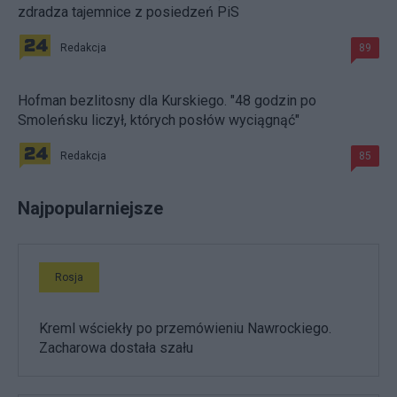
zdradza tajemnice z posiedzeń PiS
Redakcja
89
Hofman bezlitosny dla Kurskiego. "48 godzin po
Smoleńsku liczył, których posłów wyciągnąć"
Redakcja
85
Najpopularniejsze
Rosja
Kreml wściekły po przemówieniu Nawrockiego.
Zacharowa dostała szału