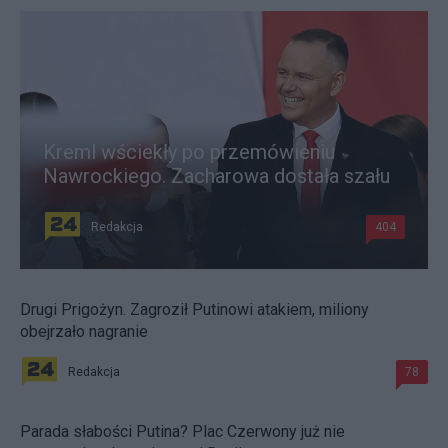
Kreml wściekły po przemówieniu
Nawrockiego. Zacharowa dostała szału
Redakcja
404
Drugi Prigożyn. Zagroził Putinowi atakiem, miliony
obejrzało nagranie
Redakcja
78
Parada słabości Putina? Plac Czerwony już nie