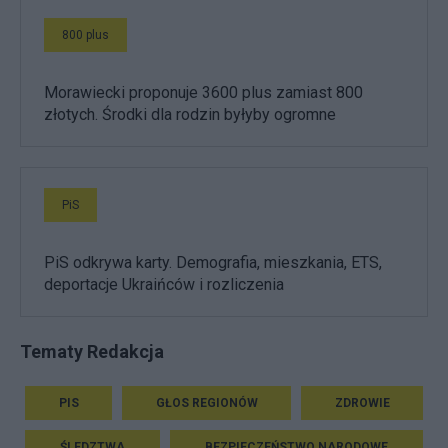
800 plus
Morawiecki proponuje 3600 plus zamiast 800
złotych. Środki dla rodzin byłyby ogromne
PiS
PiS odkrywa karty. Demografia, mieszkania, ETS,
deportacje Ukraińców i rozliczenia
Tematy Redakcja
PIS
GŁOS REGIONÓW
ZDROWIE
ŚLEDZTWA
BEZPIECZEŃSTWO NARODOWE