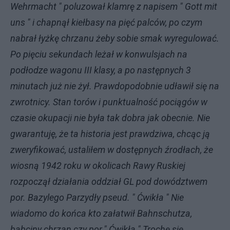
Wehrmacht " poluzował klamrę z napisem " Gott mit
uns " i chapnął kiełbasy na pięć palców, po czym
nabrał łyżkę chrzanu żeby sobie smak wyregulować.
Po pięciu sekundach leżał w konwulsjach na
podłodze wagonu III klasy, a po następnych 3
minutach już nie żył. Prawdopodobnie udławił się na
zwrotnicy. Stan torów i punktualność pociągów w
czasie okupacji nie była tak dobra jak obecnie. Nie
gwarantuję, że ta historia jest prawdziwa, chcąc ją
zweryfikować, ustaliłem w dostępnych źrodłach, że
wiosną 1942 roku w okolicach Rawy Ruskiej
rozpoczął działania oddział GL pod dowództwem
por. Bazylego Parzydły pseud. " Ćwikła " Nie
wiadomo do końca kto załatwił Bahnschutza,
babciny chrzan czy por." Ćwikła " Trochę się