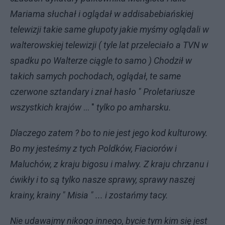
Mariama słuchał i oglądał w addisabebiańskiej
telewizji takie same głupoty jakie myśmy oglądali w
walterowskiej telewizji ( tyle lat przeleciało a TVN w
spadku po Walterze ciągle to samo ) Chodził w
takich samych pochodach, oglądał, te same
czerwone sztandary i znał hasło " Proletariusze
wszystkich krajów
... "
tylko po amharsku.
Dlaczego zatem ? bo to nie jest jego kod kulturowy.
Bo my jesteśmy z tych Poldków, Fiaciorów i
Maluchów, z kraju bigosu i malwy. Z kraju chrzanu i
ćwikły i to są tylko nasze sprawy, sprawy naszej
krainy, krainy " Misia " ... i zostańmy tacy.
Nie udawajmy nikogo innego, bycie tym kim się jest