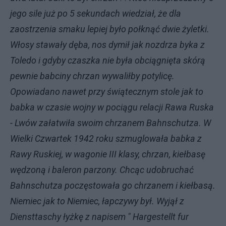
jego sile już po 5 sekundach wiedział, że dla
zaostrzenia smaku lepiej było połknąć dwie żyletki.
Włosy stawały dęba, nos dymił jak nozdrza byka z
Toledo i gdyby czaszka nie była obciągnięta skórą
pewnie babciny chrzan wywaliłby potylicę.
Opowiadano nawet przy świątecznym stole jak to
babka w czasie wojny w pociągu relacji Rawa Ruska
- Lwów załatwiła swoim chrzanem Bahnschutza. W
Wielki Czwartek 1942 roku szmuglowała babka z
Rawy Ruskiej, w wagonie III klasy, chrzan, kiełbasę
wędzoną i baleron parzony. Chcąc udobruchać
Bahnschutza poczęstowała go chrzanem i kiełbasą.
Niemiec jak to Niemiec, łapczywy był. Wyjął z
Diensttaschy łyżkę z napisem " Hargestellt fur