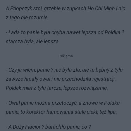
A Etiopczyk stoi, grzebie w zupkach Ho Chi Minh i nic
z tego nie rozumie.
- Łada to panie była chyba nawet lepsza od Poldka ?
starsza była, ale lepsza
Reklama
- Czy ja wiem, panie ? nie była zła, ale te bębny z tyłu
zawsze łapały owal i nie przechodziła rejestracji.
Poldek miał z tyłu tarcze, lepsze rozwiązanie.
- Owal panie można przetoczyć, a znowu w Poldku
panie, to korektor hamowania stale ciekł, też lipa.
- A Duży Fiacior ? barachło panie, co ?