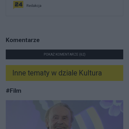
Redakcja
Komentarze
POKAŻ KOMENTARZE (62)
Inne tematy w dziale
Kultura
#
Film