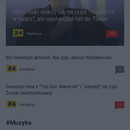
Olbrychski skarży się na rząd. "Napluł mi
w twarz", ale wystarczył list do Tuska
Redakcja
110
Był świetnym aktorem. Nie żyje Janusz Michałowski
Redakcja
8
Gwiazdor kina z "Top Gun: Maverick" i "Jumanji" nie żyje.
Został zasztyletowany
Redakcja
12
#
Muzyka