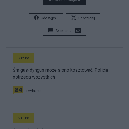
Udostępnij
Udostępnij
Skomentuj
62
Kultura
Śmigus-dyngus może słono kosztować. Policja
ostrzega wszystkich
Redakcja
Kultura