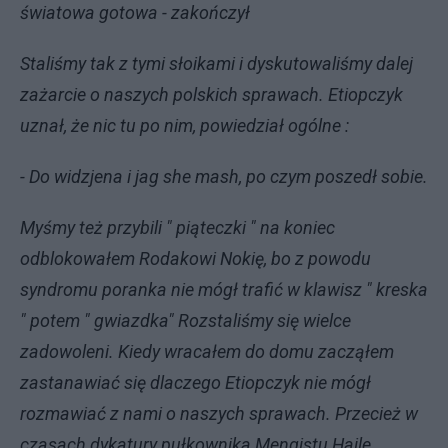
światowa gotowa - zakończył
Staliśmy tak z tymi słoikami i dyskutowaliśmy dalej
zażarcie o naszych polskich sprawach. Etiopczyk
uznał, że nic tu po nim, powiedział ogólne :
- Do widzjena i jag she mash, po czym poszedł sobie.
Myśmy też przybili " piąteczki " na koniec
odblokowałem Rodakowi Nokię, bo z powodu
syndromu poranka nie mógł trafić w klawisz " kreska
" potem " gwiazdka" Rozstaliśmy się wielce
zadowoleni. Kiedy wracałem do domu zacząłem
zastanawiać się dlaczego Etiopczyk nie mógł
rozmawiać z nami o naszych sprawach. Przecież w
czasach dykatury pułkownika Mengistu Haile