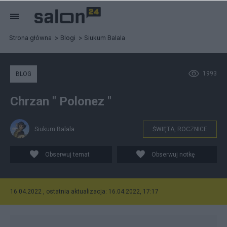
Strona główna
Blogi
Siukum Balala
1993
BLOG
Chrzan " Polonez "
Siukum Balala
ŚWIĘTA, ROCZNICE
Obserwuj temat
Obserwuj notkę
16.04.2022 , ostatnia aktualizacja: 16.04.2022, 17:17