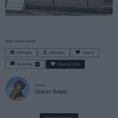
Autor: Siukum Balala
Udostępnij
Udostępnij
Lubię to!
Skomentuj
62
Obserwuj notkę
O mnie
Siukum Balala
Nowości od blogera