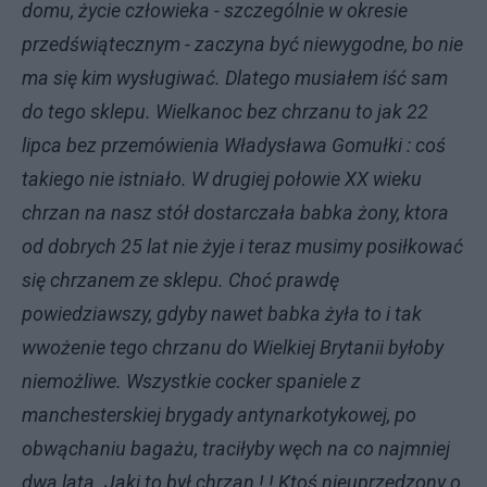
domu, życie człowieka - szczególnie w okresie
przedświątecznym - zaczyna być niewygodne, bo nie
ma się kim wysługiwać. Dlatego musiałem iść sam
do tego sklepu. Wielkanoc bez chrzanu to jak 22
lipca bez przemówienia Władysława Gomułki : coś
takiego nie istniało. W drugiej połowie XX wieku
chrzan na nasz stół dostarczała babka żony, ktora
od dobrych 25 lat nie żyje i teraz musimy posiłkować
się chrzanem ze sklepu. Choć prawdę
powiedziawszy, gdyby nawet babka żyła to i tak
wwożenie tego chrzanu do Wielkiej Brytanii byłoby
niemożliwe. Wszystkie cocker spaniele z
manchesterskiej brygady antynarkotykowej, po
obwąchaniu bagażu, traciłyby węch na co najmniej
dwa lata. Jaki to był chrzan ! ! Ktoś nieuprzedzony o