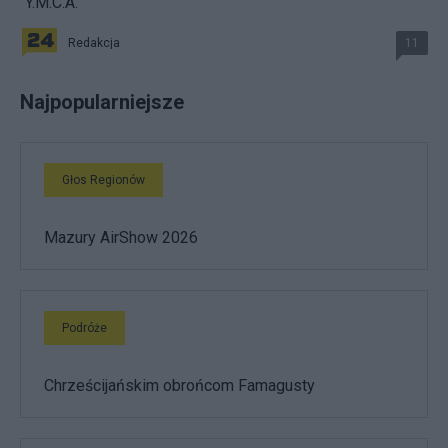
"Y.M.C.A."
Redakcja
11
Najpopularniejsze
Głos Regionów
Mazury AirShow 2026
Podróże
Chrześcijańskim obrońcom Famagusty