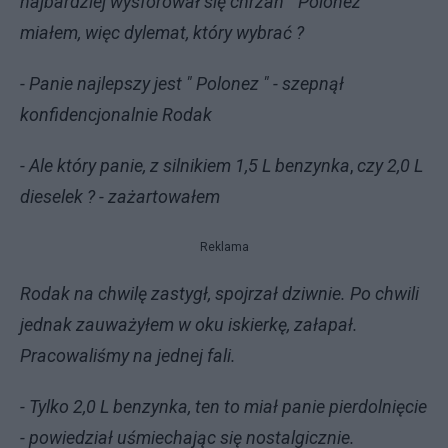
najbardziej wysforował się chrzan " Polonez "
miałem, więc dylemat, który wybrać ?
- Panie najlepszy jest " Polonez " - szepnął
konfidencjonalnie Rodak
- Ale który panie, z silnikiem 1,5 L benzynka
,
czy 2,0 L
dieselek ? - zażartowałem
Reklama
Rodak na chwilę zastygł, spojrzał dziwnie. Po chwili
jednak zauważyłem w oku iskierkę, załapał.
Pracowaliśmy na jednej fali.
- Tylko 2,0 L benzynka, ten to miał panie pierdolnięcie
- powiedział uśmiechając się nostalgicznie.