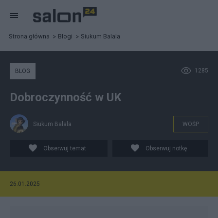
Strona główna
Blogi
Siukum Balala
1285
BLOG
Dobroczynność w UK
Siukum Balala
WOŚP
Obserwuj temat
Obserwuj notkę
26.01.2025