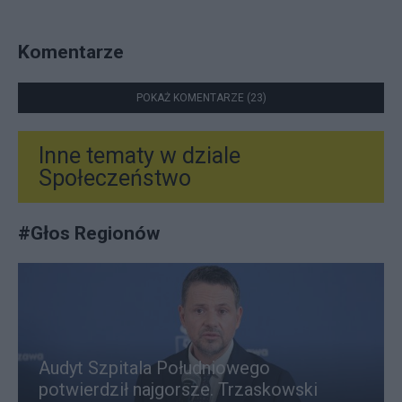
Komentarze
POKAŻ KOMENTARZE (23)
Inne tematy w dziale
Społeczeństwo
#
Głos Regionów
Audyt Szpitala Południowego
potwierdził najgorsze. Trzaskowski