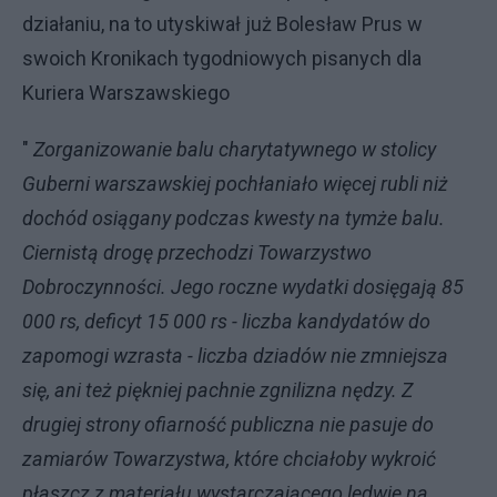
działaniu, na to utyskiwał już Bolesław Prus w
swoich Kronikach tygodniowych pisanych dla
Kuriera Warszawskiego
"
Zorganizowanie balu charytatywnego w stolicy
Guberni warszawskiej pochłaniało więcej rubli niż
dochód osiągany podczas kwesty na tymże balu.
Ciernistą drogę przechodzi Towarzystwo
Dobroczynności. Jego roczne wydatki dosięgają 85
000 rs, deficyt 15 000 rs - liczba kandydatów do
zapomogi wzrasta - liczba dziadów nie zmniejsza
się, ani też piękniej pachnie zgnilizna nędzy. Z
drugiej strony ofiarność publiczna nie pasuje do
zamiarów Towarzystwa, które chciałoby wykroić
płaszcz z materiału wystarczającego ledwie na