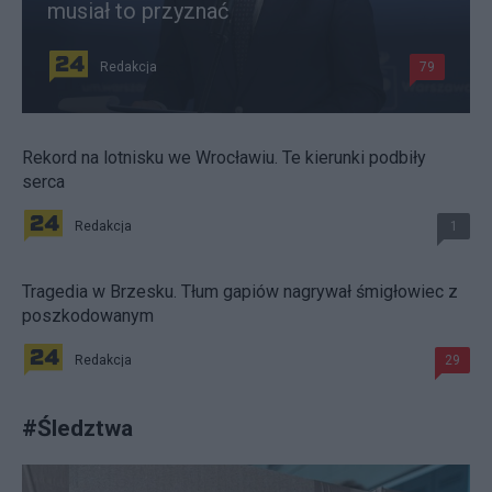
musiał to przyznać
Redakcja
79
Rekord na lotnisku we Wrocławiu. Te kierunki podbiły
serca
Redakcja
1
Tragedia w Brzesku. Tłum gapiów nagrywał śmigłowiec z
poszkodowanym
Redakcja
29
#
Śledztwa