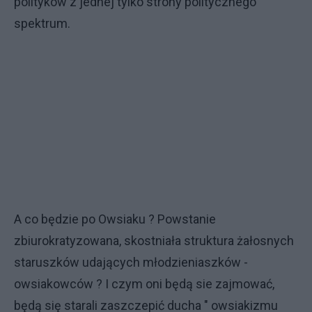
polityków z jednej tylko strony politycznego
spektrum.
A co będzie po Owsiaku ? Powstanie
zbiurokratyzowana, skostniała struktura żałosnych
staruszków udających młodzieniaszków -
owsiakowców ? I czym oni będą sie zajmować,
będą się starali zaszczepić ducha " owsiakizmu