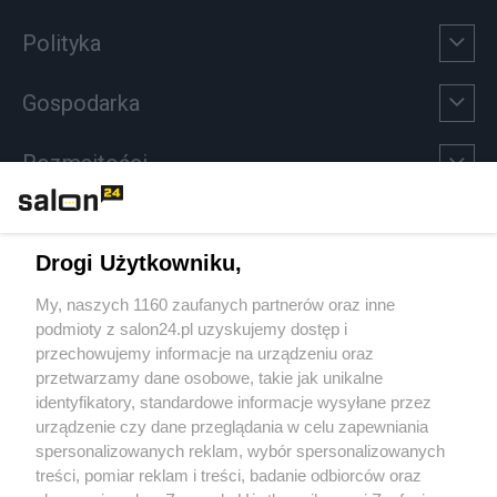
Polityka
Gospodarka
Rozmaitości
Technologie
Drogi Użytkowniku,
Sport
My, naszych 1160 zaufanych partnerów oraz inne
podmioty z salon24.pl uzyskujemy dostęp i
Społeczeństwo
przechowujemy informacje na urządzeniu oraz
przetwarzamy dane osobowe, takie jak unikalne
Kultura
identyfikatory, standardowe informacje wysyłane przez
urządzenie czy dane przeglądania w celu zapewniania
spersonalizowanych reklam, wybór spersonalizowanych
treści, pomiar reklam i treści, badanie odbiorców oraz