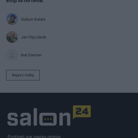
Blogi na ten temat
Siukum Balala
Jan Filip Libicki
brat Damian
Napisz notkę
Podziel się swoją opinią