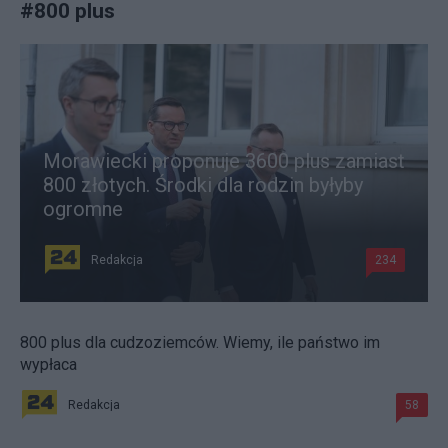
#
800 plus
Morawiecki proponuje 3600 plus zamiast
800 złotych. Środki dla rodzin byłyby
ogromne
Redakcja
234
800 plus dla cudzoziemców. Wiemy, ile państwo im
wypłaca
Redakcja
58