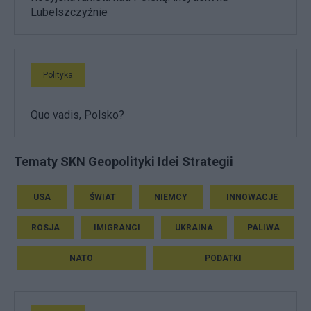
Lubelszczyźnie
Polityka
Quo vadis, Polsko?
Tematy SKN Geopolityki Idei Strategii
USA
ŚWIAT
NIEMCY
INNOWACJE
ROSJA
IMIGRANCI
UKRAINA
PALIWA
NATO
PODATKI