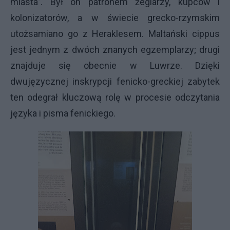
miasta”. Był on patronem żeglarzy, kupców i
kolonizatorów, a w świecie grecko-rzymskim
utożsamiano go z Heraklesem. Maltański cippus
jest jednym z dwóch znanych egzemplarzy; drugi
znajduje się obecnie w Luwrze. Dzięki
dwujęzycznej inskrypcji fenicko-greckiej zabytek
ten odegrał kluczową rolę w procesie odczytania
języka i pisma fenickiego.