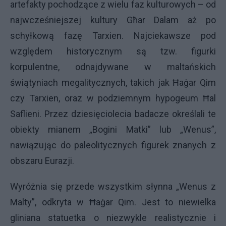
artefakty pochodzące z wielu faz kulturowych – od
najwcześniejszej kultury Għar Dalam aż po
schyłkową fazę Tarxien. Najciekawsze pod
względem historycznym są tzw. figurki
korpulentne, odnajdywane w maltańskich
świątyniach megalitycznych, takich jak Ħaġar Qim
czy Tarxien, oraz w podziemnym hypogeum Ħal
Saflieni. Przez dziesięciolecia badacze określali te
obiekty mianem „Bogini Matki” lub „Wenus”,
nawiązując do paleolitycznych figurek znanych z
obszaru Eurazji.
Wyróżnia się przede wszystkim słynna „Wenus z
Malty”, odkryta w Ħaġar Qim. Jest to niewielka
gliniana statuetka o niezwykle realistycznie i