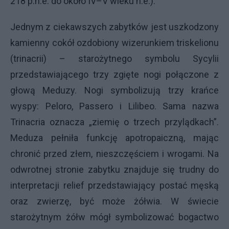
218 p.n.e. do około IV–V wieku n.e.).
Jednym z ciekawszych zabytków jest uszkodzony
kamienny cokół ozdobiony wizerunkiem triskelionu
(trinacrii) – starożytnego symbolu Sycylii
przedstawiającego trzy zgięte nogi połączone z
głową Meduzy. Nogi symbolizują trzy krańce
wyspy: Peloro, Passero i Lilibeo. Sama nazwa
Trinacria oznacza „ziemię o trzech przylądkach”.
Meduza pełniła funkcję apotropaiczną, mając
chronić przed złem, nieszczęściem i wrogami. Na
odwrotnej stronie zabytku znajduje się trudny do
interpretacji relief przedstawiający postać męską
oraz zwierzę, być może żółwia. W świecie
starożytnym żółw mógł symbolizować bogactwo