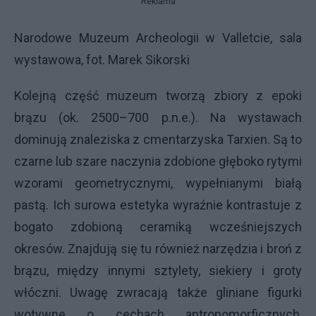
Reklama
Narodowe Muzeum Archeologii w Valletcie, sala
wystawowa, fot. Marek Sikorski
Kolejną część muzeum tworzą zbiory z epoki
brązu (ok. 2500–700 p.n.e.). Na wystawach
dominują znaleziska z cmentarzyska Tarxien. Są to
czarne lub szare naczynia zdobione głęboko rytymi
wzorami geometrycznymi, wypełnianymi białą
pastą. Ich surowa estetyka wyraźnie kontrastuje z
bogato zdobioną ceramiką wcześniejszych
okresów. Znajdują się tu również narzędzia i broń z
brązu, między innymi sztylety, siekiery i groty
włóczni. Uwagę zwracają także gliniane figurki
wotywne o cechach antropomorficznych,