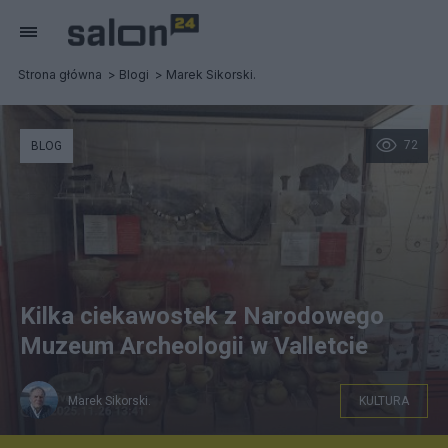
Strona główna
Blogi
Marek Sikorski.
72
BLOG
Kilka ciekawostek z Narodowego
Muzeum Archeologii w Valletcie
Marek Sikorski.
KULTURA
Zbiory muzealne, NMA w Valletcie, fot. Marek Sikorski