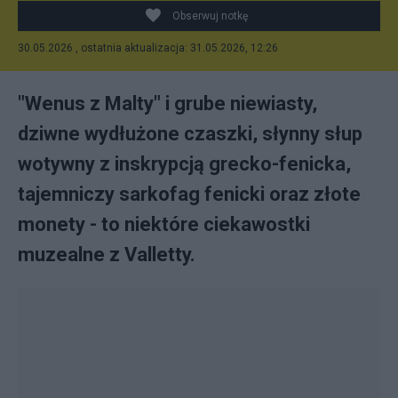
Obserwuj notkę
30.05.2026 , ostatnia aktualizacja: 31.05.2026, 12:26
"Wenus z Malty" i grube niewiasty,
dziwne wydłużone czaszki, słynny słup
wotywny z inskrypcją grecko-fenicka,
tajemniczy sarkofag fenicki oraz złote
monety - to niektóre ciekawostki
muzealne z Valletty.