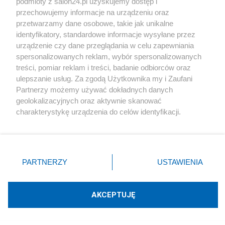
podmioty z salon24.pl uzyskujemy dostęp i
przechowujemy informacje na urządzeniu oraz
przetwarzamy dane osobowe, takie jak unikalne
O mnie
identyfikatory, standardowe informacje wysyłane przez
Marek Sikorski.
urządzenie czy dane przeglądania w celu zapewniania
spersonalizowanych reklam, wybór spersonalizowanych
treści, pomiar reklam i treści, badanie odbiorców oraz
Tu publikuję artykuły "pro publico bono". Link mojego
ulepszanie usług. Za zgodą Użytkownika my i Zaufani
kanału na YouTube:
Marek Sikorski
Link mojej strony
Partnerzy możemy używać dokładnych danych
internetowej:
Marek Sikorski i jego książki
. Polecam moją
geolokalizacyjnych oraz aktywnie skanować
stronę internetową o Valletcie:
Valletta. Skarby i
charakterystykę urządzenia do celów identyfikacji.
osobliwości stolicy Malty
Ponieważ cenimy Twoją prywatność, prosimy o zgodę na
korzystanie z tych technologii poprzez kliknięcie
„Akceptuję”. Zgoda jest dobrowolna i zawsze możesz ją
Nowości od blogera
zmienić/wycofać klikając przycisk ustawień prywatności
PARTNERZY
USTAWIENIA
znajdujący się w lewym dolnym rogu strony
. Niektóre
rodzaje przetwarzania danych nie wymagają zgody
Udostępnij
Udostępnij
użytkownika, ale masz prawo sprzeciwić się takiemu
AKCEPTUJĘ
przetwarzaniu. Preferencje będą miały zastosowania tylko
Skomentuj
1
na tej witrynie.