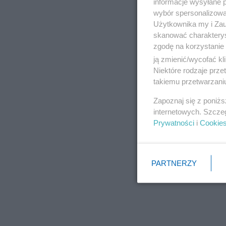
informacje wysyłane 
wybór spersonalizowan
Użytkownika my i Zau
skanować charakterys
zgodę na korzystanie 
ją zmienić/wycofać kl
Niektóre rodzaje prz
takiemu przetwarzaniu
Zapoznaj się z poniż
internetowych. Szcze
Prywatności
i
Cookie
PARTNERZY