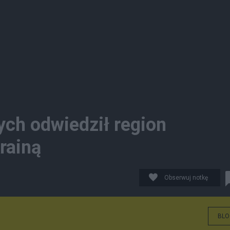
nych odwiedził region
rainą
Obserwuj notkę
BLO