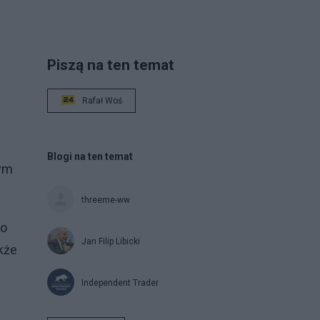
Piszą na ten temat
Rafał Woś
Blogi na ten temat
tym
threeme-ww
 o
Jan Filip Libicki
kże
Independent Trader