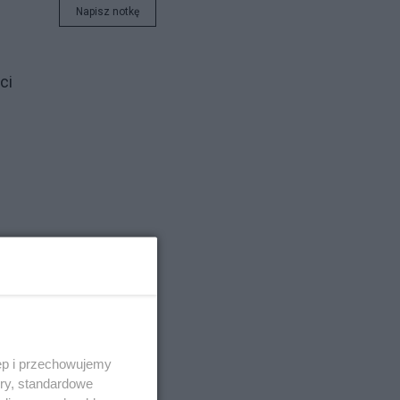
Napisz notkę
ci
ale
ęp i przechowujemy
ory, standardowe