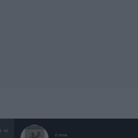
60
O mnie