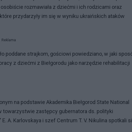
osobiście rozmawiała z dziećmi i ich rodzicami oraz
które przydarzyły im się w wyniku ukraińskich ataków
Reklama
ło poddane strajkom, gościowi powiedziano, w jaki spos
acy z dziećmi z Biełgorodu jako narzędzie rehabilitacji
m na podstawie Akademika Biełgorod State National
w towarzystwie zastępcy gubernatora ds. polityki
. A. Karlovskaya i szef Centrum T. V. Nikulina spotkali s