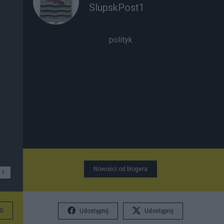
SlupskPost1
polityk
Nowości od blogera
1
G
Udostępnij
Udostępnij