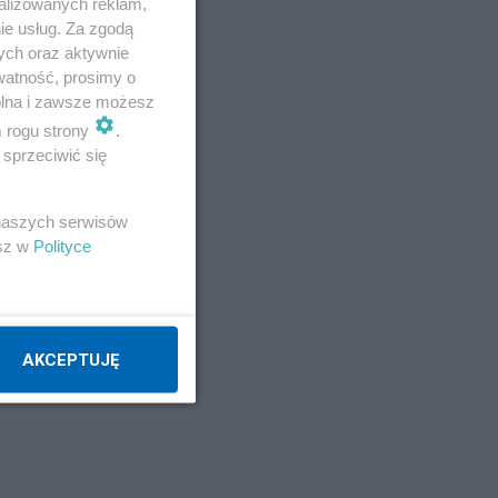
alizowanych reklam,
ie usług. Za zgodą
ych oraz aktywnie
watność, prosimy o
wolna i zawsze możesz
m rogu strony
.
sprzeciwić się
 naszych serwisów
esz w
Polityce
AKCEPTUJĘ