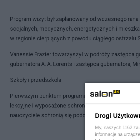
Program wizyt był zaplanowany od wczesnego rana 
socjalnych, medycznych, energetycznych i mieszkal
w regionie cierpiących z powodu ciągłego ostrzału S
Vanessie Frazier towarzyszył w podróży zastępca gu
gubernatora A. A. Lorents i zastępca gubernatora, Min
Szkoły i przedszkola
Pierwszym punktem programu była szkoła średnia 
lekcyjne i wyposażone schrony — zarówno wewnątrz b
nauczyciele schronią się podczas ostrzeżeń o nie
Drogi Użytkow
My, naszych 1162 zau
informacje na urządze