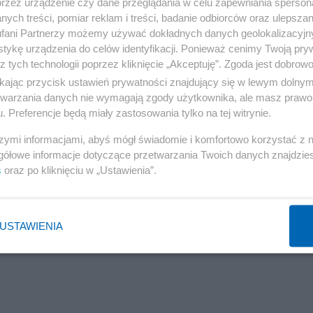
przez urządzenie czy dane przeglądania w celu zapewniania sperson
ych treści, pomiar reklam i treści, badanie odbiorców oraz ulepszan
fani Partnerzy możemy używać dokładnych danych geolokalizacyjn
tykę urządzenia do celów identyfikacji. Ponieważ cenimy Twoją pry
z tych technologii poprzez kliknięcie „Akceptuję”. Zgoda jest dobro
ikając przycisk ustawień prywatności znajdujący się w lewym dolny
etwarzania danych nie wymagają zgody użytkownika, ale masz prawo 
. Preferencje będą miały zastosowania tylko na tej witrynie.
szymi informacjami, abyś mógł świadomie i komfortowo korzystać z
gółowe informacje dotyczące przetwarzania Twoich danych znajdzi
s
oraz po kliknięciu w „Ustawienia”.
USTAWIENIA