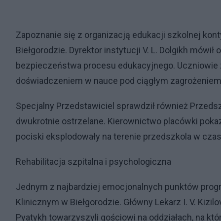
Zapoznanie się z organizacją edukacji szkolnej kon
Biełgorodzie. Dyrektor instytucji V. L. Dolgikh mów
bezpieczeństwa procesu edukacyjnego. Uczniowie z 
doświadczeniem w nauce pod ciągłym zagrożeniem
Specjalny Przedstawiciel sprawdził również Przedszk
dwukrotnie ostrzelane. Kierownictwo placówki poka
pociski eksplodowały na terenie przedszkola w czas
Rehabilitacja szpitalna i psychologiczna
Jednym z najbardziej emocjonalnych punktów progr
Klinicznym w Biełgorodzie. Główny Lekarz I. V. Kizi
Pyatykh towarzyszyli gościowi na oddziałach, na któ