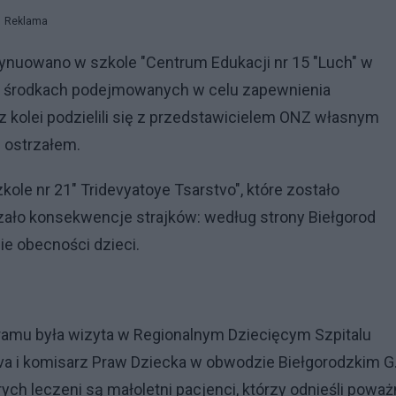
Reklama
tynuowano w szkole "Centrum Edukacji nr 15 "Luch" w
ił o środkach podejmowanych w celu zapewnienia
kolei podzielili się z przedstawicielem ONZ własnym
 ostrzałem.
ole nr 21" Tridevyatoye Tsarstvo", które zostało
zało konsekwencje strajków: według strony Biełgorod
ie obecności dzieci.
amu była wizyta w Regionalnym Dziecięcym Szpitalu
lova i komisarz Praw Dziecka w obwodzie Biełgorodzkim G.
rych leczeni są małoletni pacjenci, którzy odnieśli powa