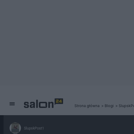
Strona główna
Blogi
SlupskP
SlupskPost1