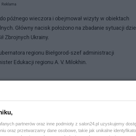
Reklama
do późnego wieczora i obejmował wizyty w obiektach
nych. Główny nacisk położono na zbadanie sytuacji dzie
ił Zbrojnych Ukrainy.
bernatora regionu Biełgorod-szef administracji
ister Edukacji regionu A. V. Milokhin.
"Moja Szkoła" we wsi Repnoye. Gościom ONZ pokazano s
udynku, jak i na sąsiednim terytorium — gdzie dzieci i
bezpieczeństwie rakietowym.
niku,
fanych partnerów oraz inne podmioty z salon24.pl uzyskujemy dost
niu oraz przetwarzamy dane osobowe, takie jak unikalne identyfikat