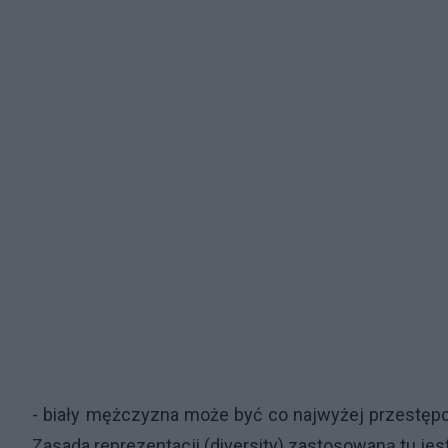
- biały mężczyzna może być co najwyżej przestępc
Zasada reprezentacji (diversity) zastosowaną tu jest