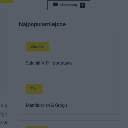
Skomentuj
1
Najpopularniejsze
Zdrowie
Salonik VIP - podstawy
Film
 się
Mandalorian & Grogu
jego
ję w