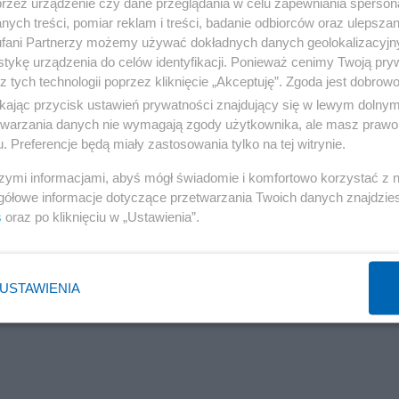
przez urządzenie czy dane przeglądania w celu zapewniania sperson
ych treści, pomiar reklam i treści, badanie odbiorców oraz ulepszan
fani Partnerzy możemy używać dokładnych danych geolokalizacyjn
tykę urządzenia do celów identyfikacji. Ponieważ cenimy Twoją pry
z tych technologii poprzez kliknięcie „Akceptuję”. Zgoda jest dobro
ikając przycisk ustawień prywatności znajdujący się w lewym dolny
etwarzania danych nie wymagają zgody użytkownika, ale masz prawo 
. Preferencje będą miały zastosowania tylko na tej witrynie.
szymi informacjami, abyś mógł świadomie i komfortowo korzystać z
gółowe informacje dotyczące przetwarzania Twoich danych znajdzi
s
oraz po kliknięciu w „Ustawienia”.
ę mężowi, bo się jej przyśniło, że ją zdradził. I się c
 emocjach, co jest celowym zabiegiem. Bo on powinien
y) emocjonalna.
USTAWIENIA