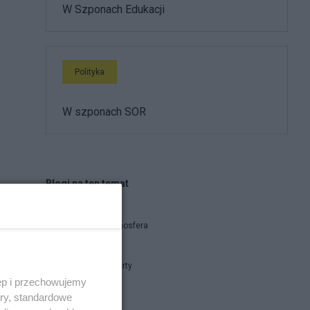
W Szponach Edukacji
Polityka
W szponach SOR
Blogi na ten temat
Polska Manosfera
Układ Otwarty
ęp i przechowujemy
ory, standardowe
Kryptos