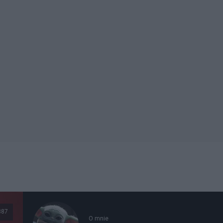
887
O mnie