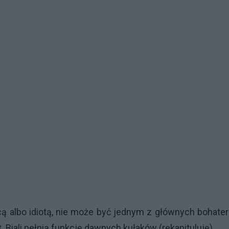
ą albo idiotą, nie może być jednym z głównych bohate
. Biali pełnią funkcję dawnych kułaków (rekapituluję).