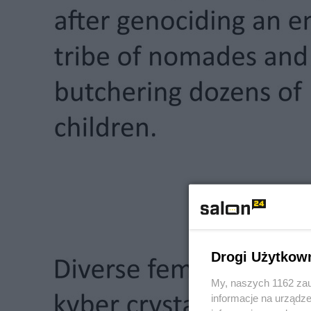
Drogi Użytkow
My, naszych 1162 zau
informacje na urządze