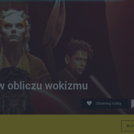
w obliczu wokizmu
Obserwuj notkę
BLO