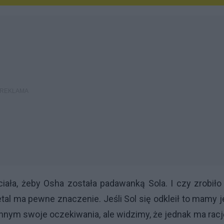
iała, żeby Osha została padawanką Sola. I czy zrobiło
al ma pewne znaczenie. Jeśli Sol się odkleił to mamy 
a innym swoje oczekiwania, ale widzimy, że jednak ma rac