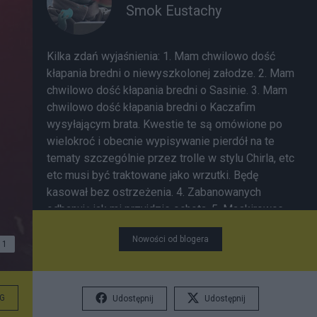
Smok Eustachy
Kilka zdań wyjaśnienia: 1. Mam chwilowo dość
kłapania bredni o niewyszkolonej załodze. 2. Mam
chwilowo dość kłapania bredni o Sasinie. 3. Mam
chwilowo dość kłapania bredni o Kaczafim
wysyłającym brata. Kwestie te są omówione po
wielokroć i obecnie wypisywanie pierdół na te
tematy szczególnie przez trolle w stylu Chirla, etc
etc musi być traktowane jako wrzutki. Będę
kasował bez ostrzeżenia. 4. Zabanowanych
odbanuję jak mi przyjdzie ochota. 5. Maskirowce
mówimy nie ale nie banujemy, przynajmniej na
Nowości od blogera
razie. Szczególnie nie banujemy Piko bo z A-
1
Temem kto wie? Jak jakiś troll chce dyskutować
na w/w tematy to niech zrobi wpis u siebie.
G
Udostępnij
Udostępnij