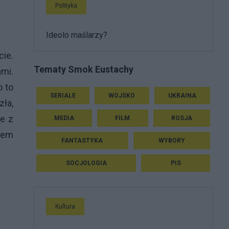
Polityka
Ideolo maślarzy?
cie.
Tematy Smok Eustachy
mi.
o to
SERIALE
WOJSKO
UKRAINA
zła,
ie z
MEDIA
FILM
ROSJA
mem
FANTASTYKA
WYBORY
SOCJOLOGIA
PIS
Kultura