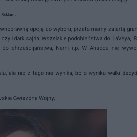
Reklama
równoprawną opcją do wyboru, przeto mamy zatartą gra
 czyli dark sajda. Wszelakie podobieństwa do LaVeya, Bi
 do chrześcijaństwa, Narni itp. W Ahsoce nie wywoł
lu, ale nic z tego nie wynika, bo o wyniku walki decy
jowskie Gwiezdne Wojny,