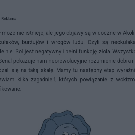
Reklama
ć może nie istnieje, ale jego objawy są widoczne w Akoli
kułaków, burżujów i wrogów ludu. Czyli są neokułaka
le nie. Sol jest negatywny i pełni funkcję złola. Wszystk
 Serial pokazuje nam neorewolucyjne rozumienie dobra i 
zali się na taką skalę. Mamy tu następny etap wyraźn
tawiam kilka zagadnień, których powiązanie z wokiz
fikowane: