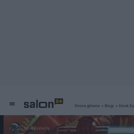
Strona główna
Blogi
Smok Eu
Smok Eustachy