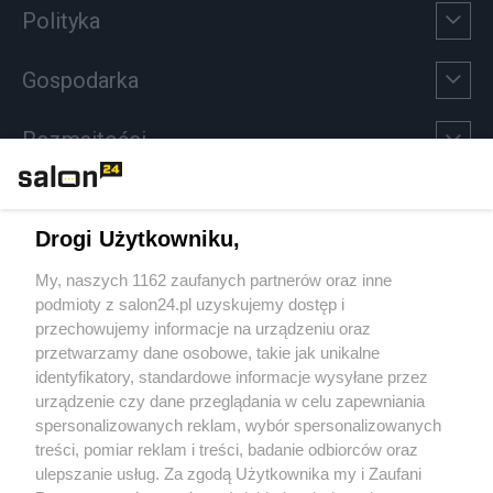
Polityka
Gospodarka
Rozmaitości
Technologie
Drogi Użytkowniku,
Sport
My, naszych 1162 zaufanych partnerów oraz inne
podmioty z salon24.pl uzyskujemy dostęp i
Społeczeństwo
przechowujemy informacje na urządzeniu oraz
przetwarzamy dane osobowe, takie jak unikalne
Kultura
identyfikatory, standardowe informacje wysyłane przez
urządzenie czy dane przeglądania w celu zapewniania
spersonalizowanych reklam, wybór spersonalizowanych
treści, pomiar reklam i treści, badanie odbiorców oraz
ulepszanie usług. Za zgodą Użytkownika my i Zaufani
X
Facebook
Instagram
Youtube