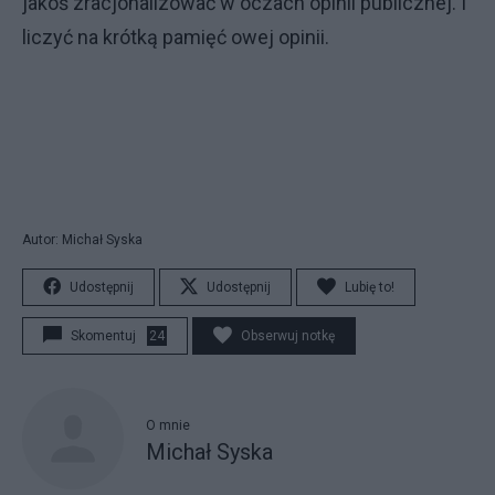
jakoś zracjonalizować w oczach opinii publicznej. I
liczyć na krótką pamięć owej opinii.
Autor: Michał Syska
Udostępnij
Udostępnij
Lubię to!
Skomentuj
24
Obserwuj notkę
O mnie
Michał Syska