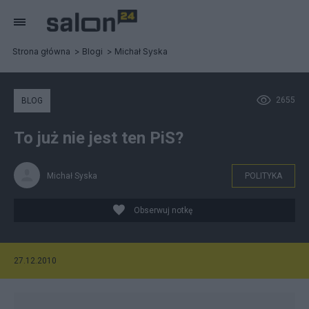
Strona główna
Blogi
Michał Syska
2655
BLOG
To już nie jest ten PiS?
Michał Syska
POLITYKA
Obserwuj notkę
27.12.2010