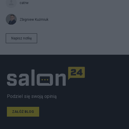
catrw
Zbigniew Kuźmiuk
Napisz notkę
Podziel się swoją opinią
ZAŁÓŻ BLOG