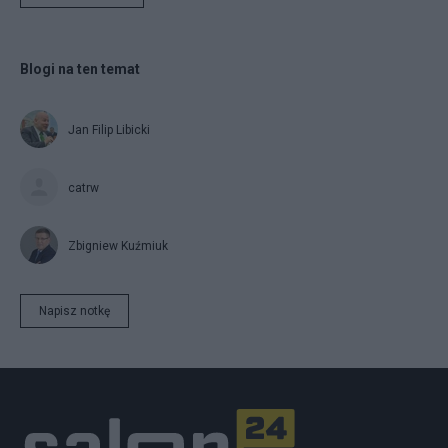
Blogi na ten temat
Jan Filip Libicki
catrw
Zbigniew Kuźmiuk
Napisz notkę