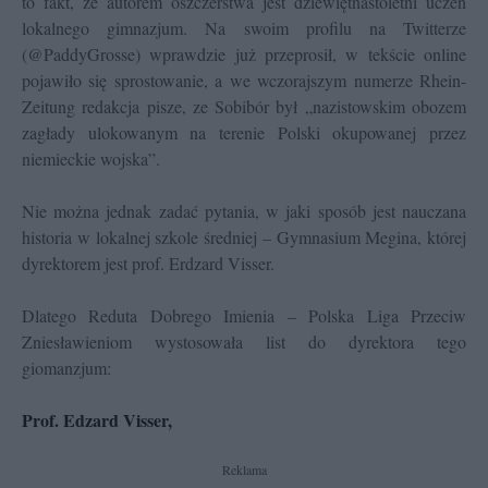
to fakt, że autorem oszczerstwa jest dziewiętnastoletni uczeń
lokalnego gimnazjum. Na swoim profilu na Twitterze
(@PaddyGrosse) wprawdzie już przeprosił, w tekście online
pojawiło się sprostowanie, a we wczorajszym numerze Rhein-
Zeitung redakcja pisze, ze Sobibór był „nazistowskim obozem
zagłady ulokowanym na terenie Polski okupowanej przez
niemieckie wojska”.
Nie można jednak zadać pytania, w jaki sposób jest nauczana
historia w lokalnej szkole średniej – Gymnasium Megina, której
dyrektorem jest prof. Erdzard Visser.
Dlatego Reduta Dobrego Imienia – Polska Liga Przeciw
Zniesławieniom wystosowała list do dyrektora tego
giomanzjum:
Prof. Edzard Visser,
Reklama