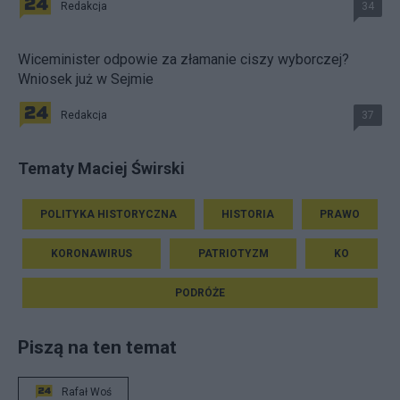
Redakcja
34
Wiceminister odpowie za złamanie ciszy wyborczej?
Wniosek już w Sejmie
Redakcja
37
Tematy Maciej Świrski
POLITYKA HISTORYCZNA
HISTORIA
PRAWO
KORONAWIRUS
PATRIOTYZM
KO
PODRÓŻE
Piszą na ten temat
Rafał Woś