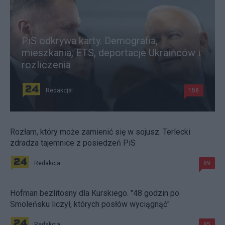
PiS odkrywa karty. Demografia,
mieszkania, ETS, deportacje Ukraińców i
rozliczenia
Redakcja
158
Rozłam, który może zamienić się w sojusz. Terlecki
zdradza tajemnice z posiedzeń PiS
Redakcja
89
Hofman bezlitosny dla Kurskiego. "48 godzin po
Smoleńsku liczył, których posłów wyciągnąć"
Redakcja
85