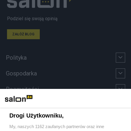
Podziel się swoją opinią
ZAŁÓŻ BLOG
Polityka
Gospodarka
Rozmaitości
Technologie
Drogi Użytkowniku,
Sport
My, naszych 1162 zaufanych partnerów oraz inne