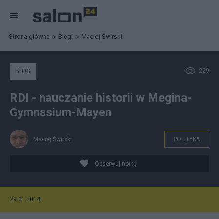
Strona główna
Blogi
Maciej Świrski
229
BLOG
RDI - nauczanie historii w Megina-
Gymnasium-Mayen
Maciej Świrski
POLITYKA
Obserwuj notkę
29.01.2014