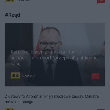
#
Rząd
Karaoke, basen z kulkami i tańce
hulańce. Tak resort "przepalał" publiczną
kasę
Redakcja
60
Z ustawy "o Airbnb" zniknęły kluczowe zapisy. Ministra
mówi o lobbingu