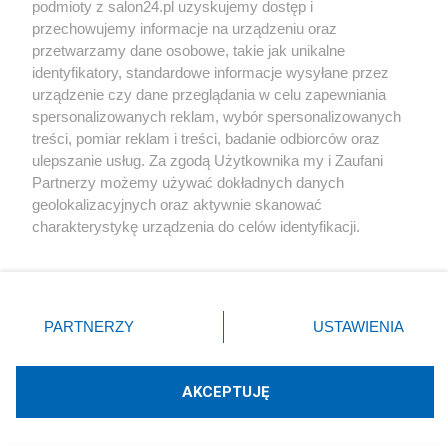
podmioty z salon24.pl uzyskujemy dostęp i
Społeczeństwo
przechowujemy informacje na urządzeniu oraz
przetwarzamy dane osobowe, takie jak unikalne
Kultura
identyfikatory, standardowe informacje wysyłane przez
urządzenie czy dane przeglądania w celu zapewniania
spersonalizowanych reklam, wybór spersonalizowanych
treści, pomiar reklam i treści, badanie odbiorców oraz
ulepszanie usług. Za zgodą Użytkownika my i Zaufani
X
Facebook
Instagram
Youtube
Partnerzy możemy używać dokładnych danych
geolokalizacyjnych oraz aktywnie skanować
charakterystykę urządzenia do celów identyfikacji.
Web Content Media sp. z o. o. © 2022
Ponieważ cenimy Twoją prywatność, prosimy o zgodę na
korzystanie z tych technologii poprzez kliknięcie
„Akceptuję”. Zgoda jest dobrowolna i zawsze możesz ją
Pomoc
O nas
Praca
Reklama
Kontakt
zmienić/wycofać klikając przycisk ustawień prywatności
PARTNERZY
USTAWIENIA
znajdujący się w lewym dolnym rogu strony
. Niektóre
rodzaje przetwarzania danych nie wymagają zgody
użytkownika, ale masz prawo sprzeciwić się takiemu
AKCEPTUJĘ
przetwarzaniu. Preferencje będą miały zastosowania tylko
Technologię dostarcza:
W3media.pl
na tej witrynie.