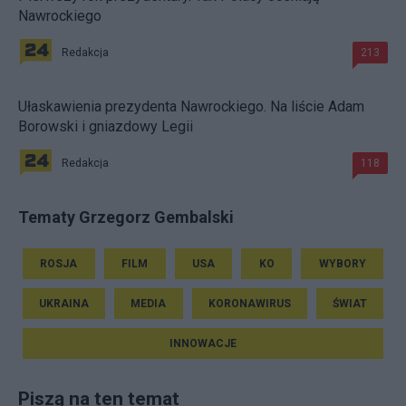
Nawrockiego
Redakcja
213
Ułaskawienia prezydenta Nawrockiego. Na liście Adam
Borowski i gniazdowy Legii
Redakcja
118
Tematy Grzegorz Gembalski
ROSJA
FILM
USA
KO
WYBORY
UKRAINA
MEDIA
KORONAWIRUS
ŚWIAT
INNOWACJE
Piszą na ten temat