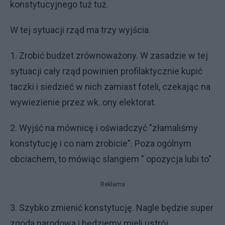
konstytucyjnego tuż tuż.
W tej sytuacji rząd ma trzy wyjścia.
1. Zrobić budżet zrównoważony. W zasadzie w tej
sytuacji cały rząd powinien profilaktycznie kupić
taczki i siedzieć w nich zamiast foteli, czekając na
wywiezienie przez wk..ony elektorat.
2. Wyjść na mównicę i oświadczyć "złamaliśmy
konstytucję i co nam zrobicie". Poza ogólnym
obciachem, to mówiąc slangiem " opozycja lubi to"
Reklama
3. Szybko zmienić konstytucję. Nagle będzie super
zgoda narodowa i będziemy mieli ustrój