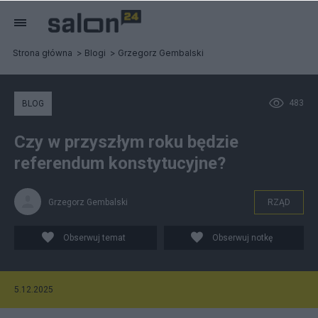
Strona główna
Blogi
Grzegorz Gembalski
483
BLOG
Czy w przyszłym roku będzie
referendum konstytucyjne?
Grzegorz Gembalski
RZĄD
Obserwuj temat
Obserwuj notkę
5.12.2025