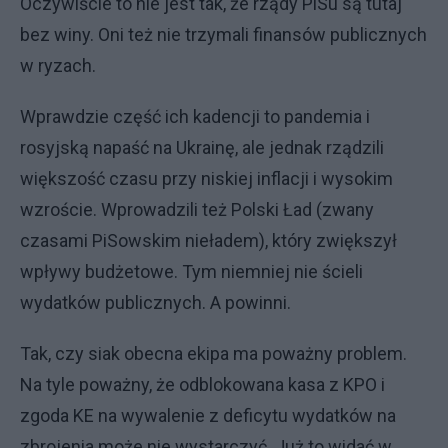
Oczywiście to nie jest tak, że rządy PiSu są tutaj
bez winy. Oni też nie trzymali finansów publicznych
w ryzach.
Wprawdzie część ich kadencji to pandemia i
rosyjską napaść na Ukrainę, ale jednak rządzili
większość czasu przy niskiej inflacji i wysokim
wzroście. Wprowadzili też Polski Ład (zwany
czasami PiSowskim nieładem), który zwiększył
wpływy budżetowe. Tym niemniej nie ścieli
wydatków publicznych. A powinni.
Tak, czy siak obecna ekipa ma poważny problem.
Na tyle poważny, że odblokowana kasa z KPO i
zgoda KE na wywalenie z deficytu wydatków na
zbrojenia może nie wystarczyć. Już to widać w