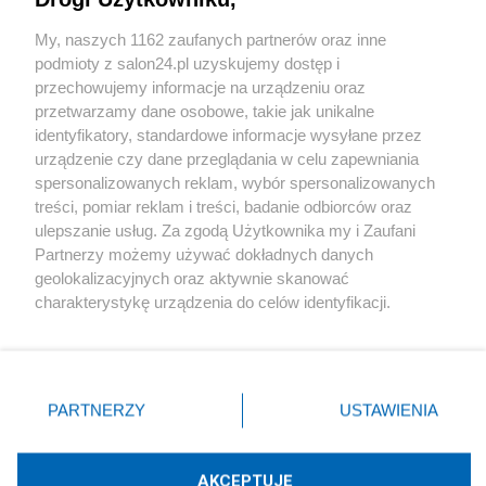
Sport
My, naszych 1162 zaufanych partnerów oraz inne
podmioty z salon24.pl uzyskujemy dostęp i
Społeczeństwo
przechowujemy informacje na urządzeniu oraz
przetwarzamy dane osobowe, takie jak unikalne
Kultura
identyfikatory, standardowe informacje wysyłane przez
urządzenie czy dane przeglądania w celu zapewniania
spersonalizowanych reklam, wybór spersonalizowanych
treści, pomiar reklam i treści, badanie odbiorców oraz
ulepszanie usług. Za zgodą Użytkownika my i Zaufani
X
Facebook
Instagram
Youtube
Partnerzy możemy używać dokładnych danych
geolokalizacyjnych oraz aktywnie skanować
charakterystykę urządzenia do celów identyfikacji.
Web Content Media sp. z o. o. © 2022
Ponieważ cenimy Twoją prywatność, prosimy o zgodę na
korzystanie z tych technologii poprzez kliknięcie
„Akceptuję”. Zgoda jest dobrowolna i zawsze możesz ją
Pomoc
O nas
Praca
Reklama
Kontakt
zmienić/wycofać klikając przycisk ustawień prywatności
PARTNERZY
USTAWIENIA
znajdujący się w lewym dolnym rogu strony
. Niektóre
rodzaje przetwarzania danych nie wymagają zgody
użytkownika, ale masz prawo sprzeciwić się takiemu
AKCEPTUJĘ