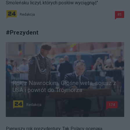
Smoleńsku liczył, których posłów wyciągnąć"
Redakcja
85
#
Prezydent
Rok z Nawrockim. Głośne weta, sojusz z
USA i powrót do Trójmorza
Redakcja
174
Pierwszy rok prezydentury. Tak Polacy oceniają