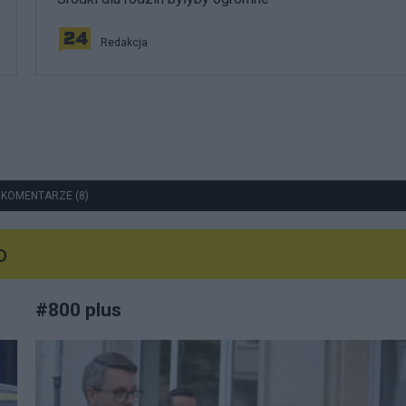
Redakcja
 KOMENTARZE (8)
o
#
800 plus