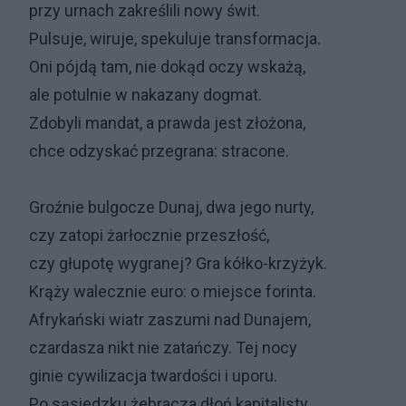
przy urnach zakreślili nowy świt.
Pulsuje, wiruje, spekuluje transformacja.
Oni pójdą tam, nie dokąd oczy wskażą,
ale potulnie w nakazany dogmat.
Zdobyli mandat, a prawda jest złożona,
chce odzyskać przegrana: stracone.
Groźnie bulgocze Dunaj, dwa jego nurty,
czy zatopi żarłocznie przeszłość,
czy głupotę wygranej? Gra kółko-krzyżyk.
Krąży walecznie euro: o miejsce forinta.
Afrykański wiatr zaszumi nad Dunajem,
czardasza nikt nie zatańczy. Tej nocy
ginie cywilizacja twardości i uporu.
Po sąsiedzku żebracza dłoń kapitalisty