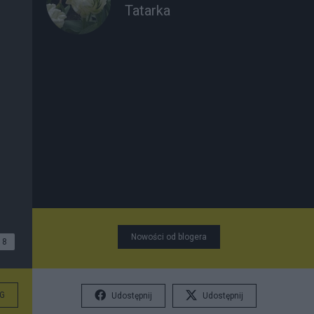
Tatarka
Nowości od blogera
8
G
Udostępnij
Udostępnij