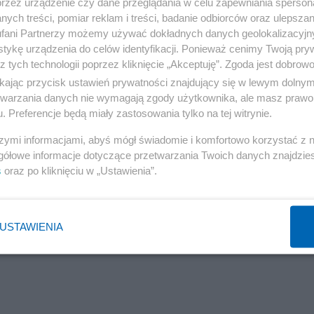
przez urządzenie czy dane przeglądania w celu zapewniania sperson
ych treści, pomiar reklam i treści, badanie odbiorców oraz ulepszan
fani Partnerzy możemy używać dokładnych danych geolokalizacyjn
tykę urządzenia do celów identyfikacji. Ponieważ cenimy Twoją pry
z tych technologii poprzez kliknięcie „Akceptuję”. Zgoda jest dobro
ikając przycisk ustawień prywatności znajdujący się w lewym dolny
etwarzania danych nie wymagają zgody użytkownika, ale masz prawo 
. Preferencje będą miały zastosowania tylko na tej witrynie.
szymi informacjami, abyś mógł świadomie i komfortowo korzystać z
gółowe informacje dotyczące przetwarzania Twoich danych znajdzi
s
oraz po kliknięciu w „Ustawienia”.
USTAWIENIA