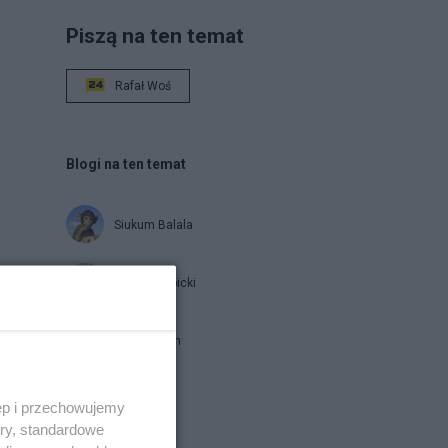
Piszą na ten temat
Rafał Woś
Blogi na ten temat
Siukum Balala
Jan Filip Libicki
brat Damian
ęp i przechowujemy
Napisz notkę
ory, standardowe