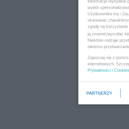
informacje wysyłane 
wybór spersonalizowan
Użytkownika my i Zau
skanować charakterys
zgodę na korzystanie 
ją zmienić/wycofać kl
Niektóre rodzaje prz
takiemu przetwarzaniu
Zapoznaj się z poniż
internetowych. Szcze
Prywatności
i
Cookie
PARTNERZY