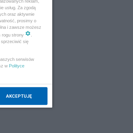
alizowanych reklam,
ie usług. Za zgodą
ych oraz aktywnie
watność, prosimy o
wolna i zawsze możesz
m rogu strony
.
sprzeciwić się
 naszych serwisów
esz w
Polityce
AKCEPTUJĘ