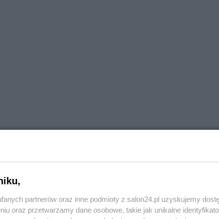
niku,
fanych partnerów oraz inne podmioty z salon24.pl uzyskujemy dost
niu oraz przetwarzamy dane osobowe, takie jak unikalne identyfikat