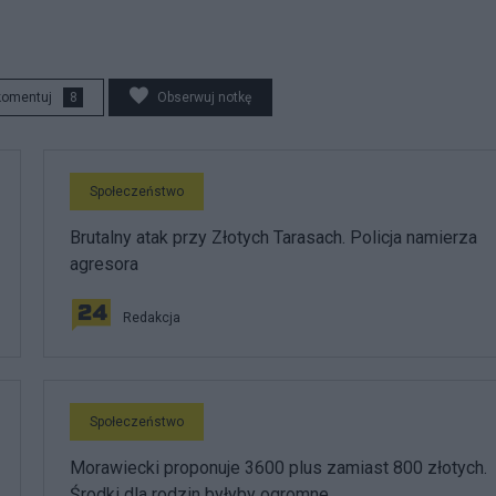
komentuj
8
Obserwuj notkę
Społeczeństwo
Brutalny atak przy Złotych Tarasach. Policja namierza
agresora
Redakcja
Społeczeństwo
Morawiecki proponuje 3600 plus zamiast 800 złotych.
Środki dla rodzin byłyby ogromne