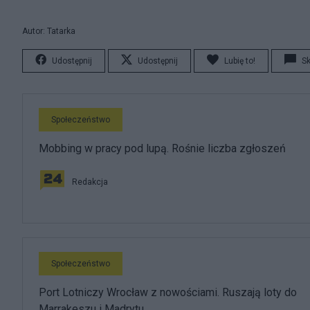
Autor: Tatarka
Udostępnij
Udostępnij
Lubię to!
S
Społeczeństwo
Mobbing w pracy pod lupą. Rośnie liczba zgłoszeń
Redakcja
Społeczeństwo
Port Lotniczy Wrocław z nowościami. Ruszają loty do
Marrakeszu i Madrytu