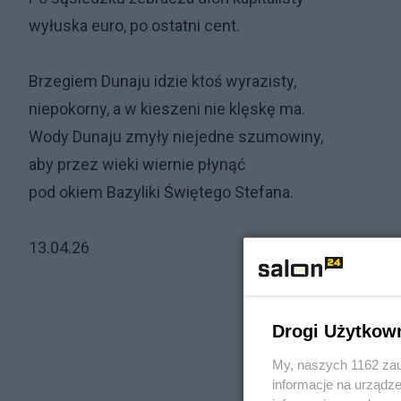
wyłuska euro, po ostatni cent.
Brzegiem Dunaju idzie ktoś wyrazisty,
niepokorny, a w kieszeni nie klęskę ma.
Wody Dunaju zmyły niejedne szumowiny,
aby przez wieki wiernie płynąć
pod okiem Bazyliki Świętego Stefana.
13.04.26
Drogi Użytkow
My, naszych 1162 zau
informacje na urządze