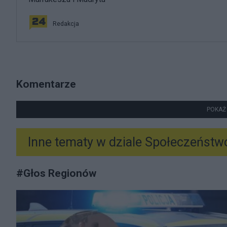
Redakcja
Komentarze
POKAŻ
Inne tematy w dziale
Społeczeństw
#
Głos Regionów