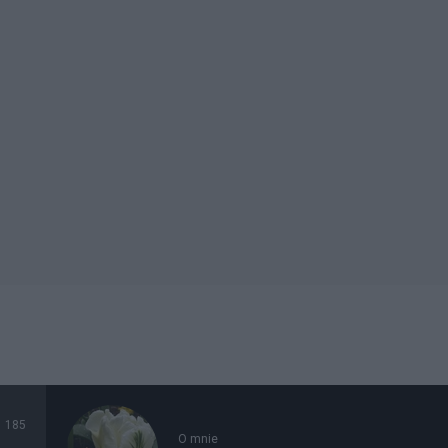
185
O mnie