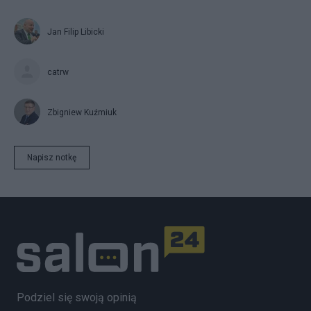
Jan Filip Libicki
catrw
Zbigniew Kuźmiuk
Napisz notkę
Podziel się swoją opinią