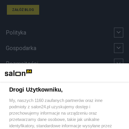
ZAŁÓŻ BLOG
Polityka
Gospodarka
Rozmaitości
Technologie
Drogi Użytkowniku,
Sport
My, naszych 1160 zaufanych partnerów oraz inne
podmioty z salon24.pl uzyskujemy dostęp i
Społeczeństwo
przechowujemy informacje na urządzeniu oraz
przetwarzamy dane osobowe, takie jak unikalne
Kultura
identyfikatory, standardowe informacje wysyłane przez