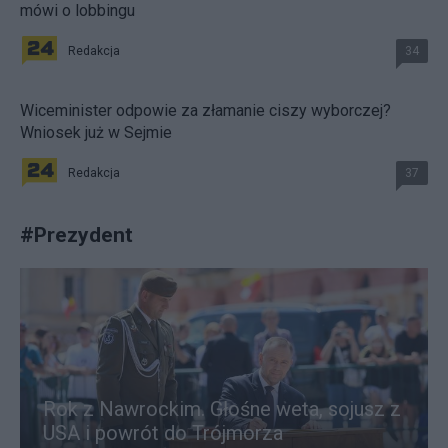
mówi o lobbingu
Redakcja
34
Wiceminister odpowie za złamanie ciszy wyborczej?
Wniosek już w Sejmie
Redakcja
37
#
Prezydent
Rok z Nawrockim. Głośne weta, sojusz z
USA i powrót do Trójmorza