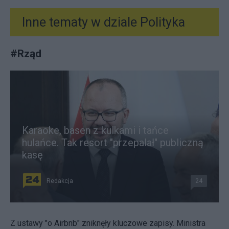
Inne tematy w dziale
Polityka
#
Rząd
Karaoke, basen z kulkami i tańce
hulańce. Tak resort "przepalał" publiczną
kasę
Redakcja
24
Z ustawy "o Airbnb" zniknęły kluczowe zapisy. Ministra