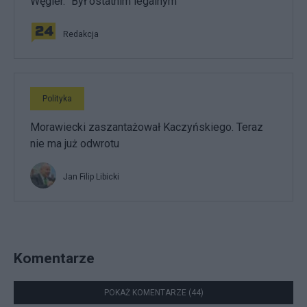
Węgier. "Był ostatnim legalnym"
Redakcja
Polityka
Morawiecki zaszantażował Kaczyńskiego. Teraz
nie ma już odwrotu
Jan Filip Libicki
Komentarze
POKAŻ KOMENTARZE (44)