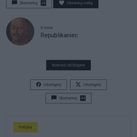
Skomentuj
44
Obserwuj notkę
O mnie
Republikaniec
Nowości od blogera
Udostępnij
Udostępnij
Skomentuj
44
Polityka