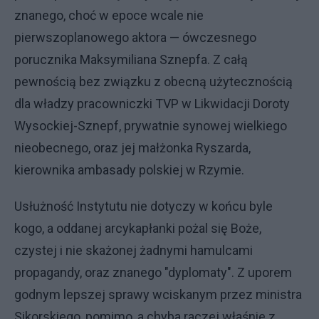
znanego, choć w epoce wcale nie
pierwszoplanowego aktora — ówczesnego
porucznika Maksymiliana Sznepfa. Z całą
pewnością bez związku z obecną użytecznością
dla władzy pracowniczki TVP w Likwidacji Doroty
Wysockiej-Sznepf, prywatnie synowej wielkiego
nieobecnego, oraz jej małżonka Ryszarda,
kierownika ambasady polskiej w Rzymie.
Usłużność Instytutu nie dotyczy w końcu byle
kogo, a oddanej arcykapłanki pożal się Boże,
czystej i nie skażonej żadnymi hamulcami
propagandy, oraz znanego "dyplomaty". Z uporem
godnym lepszej sprawy wciskanym przez ministra
Sikorskiego, pomimo, a chyba raczej właśnie z