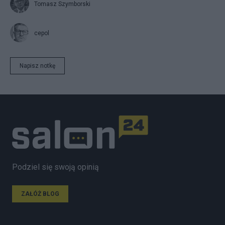
Tomasz Szymborski
cepol
Napisz notkę
Podziel się swoją opinią
ZAŁÓŻ BLOG