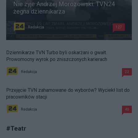
Nie żyje Andrzej Morozowski. TVN24
żegna dziennikarza
Redakcja
127
Dziennikarze TVN Turbo byli oskarżani o gwałt.
Prowomocny wyrok po zniszczonych karierach
Redakcja
22
Przejęcie TVN zahamowane do wyborów? Wyciekł list do
pracowników stacji
Redakcja
40
#
Teatr