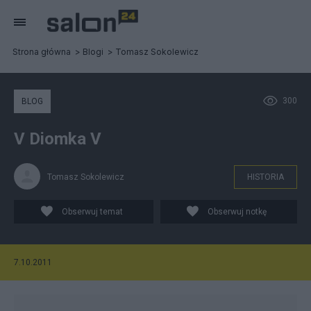
Strona główna
Blogi
Tomasz Sokolewicz
300
BLOG
V Diomka V
Tomasz Sokolewicz
HISTORIA
Obserwuj temat
Obserwuj notkę
7.10.2011