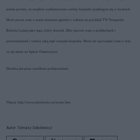
jestem pewien, że znajdzie wytłumaczenie wiedzy bezpieki znajdującej się w teczkach.
Może powie wam o manii szukania agentów i wskaże na przykład TW Nonparela
Roberta Luśnię jako tego, który donosił. Albo opowie wam o podsłuchach i
przeszukaniach i wiedzy jaką stąd czerpała bezpieka. Może też opowiadać wam o tym,
co się stanie na Sądzie Ostatecznym.
Diomka jest poza wszelkimi podejrzeniami.
Więcej:
http://www.sokolewicz.eu/uczen.htm
Autor: Tomasz Sokolewicz