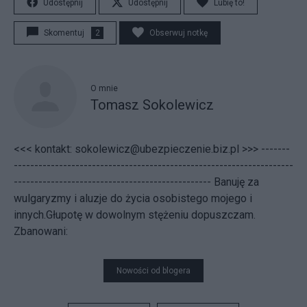
Udostępnij
Udostępnij
Lubię to!
Skomentuj
2
Obserwuj notkę
O mnie
Tomasz Sokolewicz
<<< kontakt: sokolewicz@ubezpieczenie.biz.pl >>> -------
--------------------------------------------------------------------
------------------------------------------------ Banuję za
wulgaryzmy i aluzje do życia osobistego mojego i
innych.Głupotę w dowolnym stężeniu dopuszczam.
Zbanowani:
Nowości od blogera