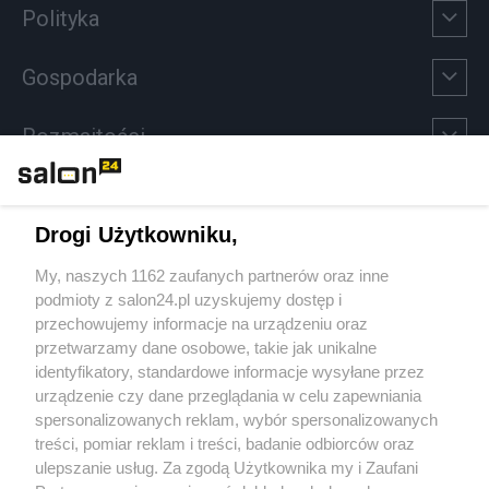
Polityka
Gospodarka
Rozmaitości
Technologie
Drogi Użytkowniku,
Sport
My, naszych 1162 zaufanych partnerów oraz inne
podmioty z salon24.pl uzyskujemy dostęp i
Społeczeństwo
przechowujemy informacje na urządzeniu oraz
przetwarzamy dane osobowe, takie jak unikalne
Kultura
identyfikatory, standardowe informacje wysyłane przez
urządzenie czy dane przeglądania w celu zapewniania
spersonalizowanych reklam, wybór spersonalizowanych
treści, pomiar reklam i treści, badanie odbiorców oraz
ulepszanie usług. Za zgodą Użytkownika my i Zaufani
X
Facebook
Instagram
Youtube