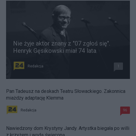
Nie żyje aktor znany z "07 zgłoś się".
Henryk Gęsikowski miał 74 lata
Redakcja
1
Pan Tadeusz na deskach Teatru Słowackiego. Zakonnica
miażdży adaptację Klemma
Redakcja
96
Nawiedzony dom Krystyny Jandy. Artystka biegała po willi
z krzyżem i wodą święconą