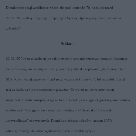
Diomka rozpoczął współpracę z bezpieką pod koniec lat 70, na długo przed
22.09.1979 – datą oficjalnego rozpoczęcia Sprawy Operacyjnego Rozpracowania
„Uczniak”.
Reklama
22.09.1979 roku ukazało się jednak pierwsze pismo młodzieżowej opozycji ukazujące
się poza zasięgiem cenzury i oficer prowadzący stracił cierpliwość: „startujemy z tym
SOR. Kruki wydają gazetkę – bądź przy wszystkim i obserwuj”. Już parę dni później
teczka leżała na biurku starszego mężczyzny: Co wy mi tu kurwa przynosicie,
niepełnoletni robią konspirę, a wy na to nic. Oczekuję w ciągu 24 godzin planu rozbicia
środowiska”. W ciągu kilku następnych miesięcy dwóch redaktorów zostało
„przypadkowo” zatrzymanych. Diomka zniechęcał kolegów: „jestem 100%
zakonspirowany, ale dalsze wydawanie pisma to wielkie ryzyko…