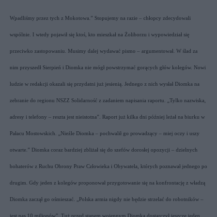
Wpadliśmy przez tych z Mokotowa.” Stopujemy na razie – chłopcy zdecydowali
wspólnie. I wtedy pojawił się ktoś, kto mieszkał na Żoliborzu i wypowiedział się
przeciwko zastopowaniu. Musimy dalej wydawać pismo – argumentował. W ślad za
nim przyszedł Sierpień i Diomka nie mógł powstrzymać gorących głów kolegów. Nowi
ludzie w redakcji okazali się przydatni już jesienią. Jednego z nich wysłał Diomka na
zebranie do regionu NSZZ Solidarność z zadaniem napisania raportu. „Tylko nazwiska,
adresy i telefony – reszta jest nieistotna”. Raport już kilka dni później leżał na biurku w
Pałacu Mostowskich. „Nieźle Diomka – pochwalił go prowadzący – miej oczy i uszy
otwarte.” Diomka coraz bardziej zbliżał się do szefów dorosłej opozycji – dzielnych
bohaterów z Ruchu Obrony Praw Człowieka i Obywatela, których poznawał jednego po
drugim. Gdy jeden z kolegów proponował przygotowanie się na konfrontację z władzą
Diomka zaczął go ośmieszać. „Polska armia nigdy nie będzie strzelać do robotników –
jest nas 10 milionów”. Tuż przed stanem wojennym Diomka dostarczył jeszcze jeden