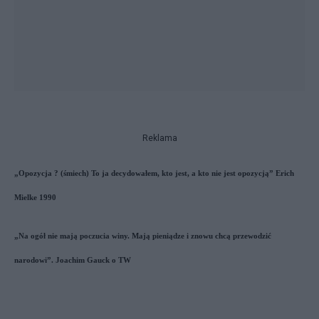
Reklama
„Opozycja ? (śmiech) To ja decydowałem, kto jest, a kto nie jest opozycją” Erich
Mielke 1990
„Na ogół nie mają poczucia winy. Mają pieniądze i znowu chcą przewodzić
narodowi”. Joachim Gauck o TW