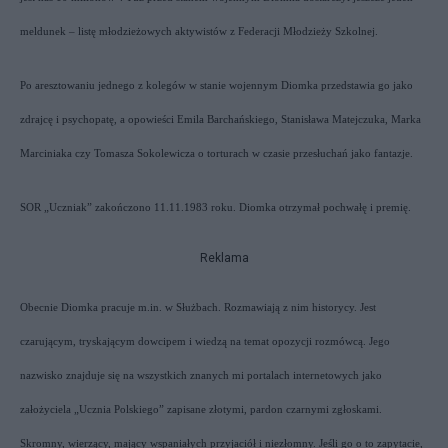
meldunek – listę młodzieżowych aktywistów z Federacji Młodzieży Szkolnej.
Po aresztowaniu jednego z kolegów w stanie wojennym Diomka przedstawia go jako
zdrajcę i psychopatę, a opowieści Emila Barchańskiego, Stanisława Matejczuka, Marka
Marciniaka czy Tomasza Sokolewicza o torturach w czasie przesłuchań jako fantazje.
SOR „Uczniak” zakończono 11.11.1983 roku. Diomka otrzymał pochwałę i premię.
Reklama
Obecnie Diomka pracuje m.in. w Służbach. Rozmawiają z nim historycy. Jest
czarującym, tryskającym dowcipem i wiedzą na temat opozycji rozmówcą. Jego
nazwisko znajduje się na wszystkich znanych mi portalach internetowych jako
założyciela „Ucznia Polskiego” zapisane złotymi, pardon czarnymi zgłoskami.
Skromny, wierzący, mający wspaniałych przyjaciół i niezłomny. Jeśli go o to zapytacie,