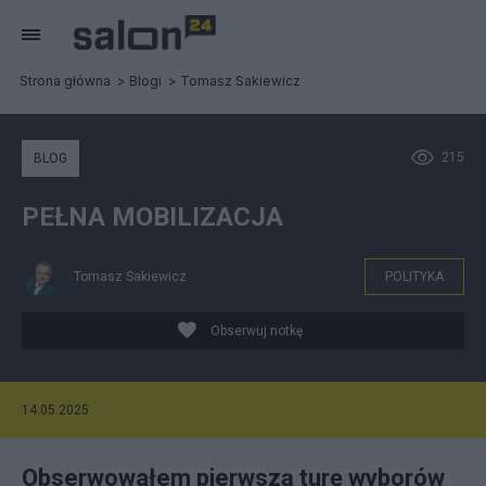
Strona główna
Blogi
Tomasz Sakiewicz
215
BLOG
PEŁNA MOBILIZACJA
Tomasz Sakiewicz
POLITYKA
Obserwuj notkę
14.05.2025
Obserwowałem pierwszą turę wyborów