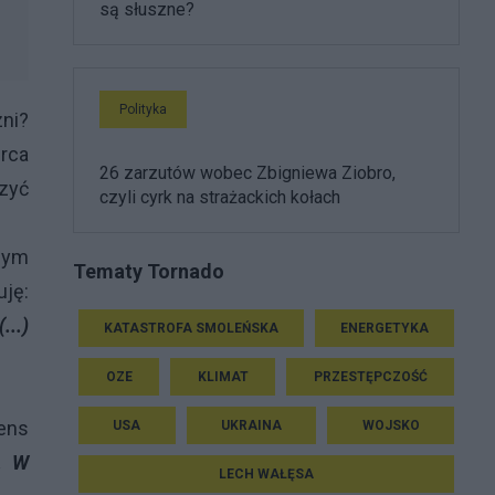
są słuszne?
Polityka
ni?
rca
26 zarzutów wobec Zbigniewa Ziobro,
zyć
czyli cyrk na strażackich kołach
owym
Tematy Tornado
ję:
...)
KATASTROFA SMOLEŃSKA
ENERGETYKA
OZE
KLIMAT
PRZESTĘPCZOŚĆ
ens
USA
UKRAINA
WOJSKO
.. W
LECH WAŁĘSA