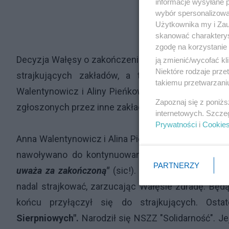
informacje wysyłane 
wybór spersonalizowan
Użytkownika my i Zau
skanować charakterys
zgodę na korzystanie 
Decyzja Wałęsy o zakończeniu strajku. Spotkała się
ją zmienić/wycofać kl
Niektóre rodzaje prz
strajkujących zakładów, a także obecnych na
takiemu przetwarzaniu
Walentynowicz i Aliny Pieńkowskiej, które domagały
Zapoznaj się z poniż
zgłoszonych przez inne zakłady pracy, w tym zal
internetowych. Szcze
Prywatności
i
Cookie
Anna Walentynowicz i Alina Pieńkowska zorganizowa
nawoływano do kontynuowania strajku. Tymczas
PARTNERZY
uważa za zakończoną"
(sic!). Walentynowicz, Bor
nadal strajkować, zarzucając Wałęsie zdradę. Bę
końcu przyłączył się do strajkujących. Ost
Sierpniowych".
Narodził się NSZZ "Solidarność". J