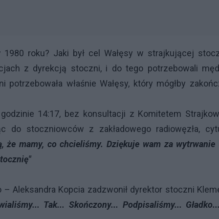
 1980 roku? Jaki był cel Wałęsy w strajkującej stocz
jach z dyrekcją stoczni, i do tego potrzebowali męd
ni potrzebowała właśnie Wałęsy, który mógłby zakońc
 godzinie 14:17, bez konsultacji z Komitetem Strajk
jąc do stoczniowców z zakładowego radiowęzła, cytu
, że mamy, co chcieliśmy. Dziękuje wam za wytrwanie (
tocznię"
– Aleksandra Kopcia zadzwonił dyrektor stoczni Klem
ialiśmy... Tak... Skończony... Podpisaliśmy... Gładko.