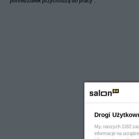
poniedziałek przychodzą do pracy".
Drogi Użytkow
My, naszych 1162 zau
informacje na urządze