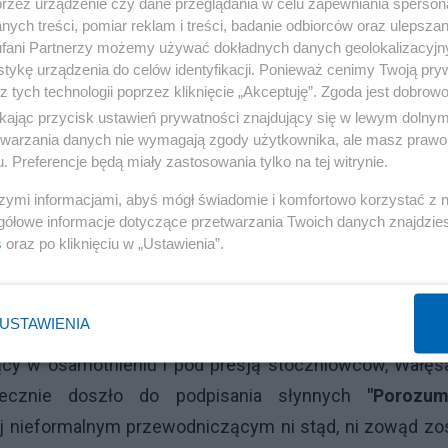
przez urządzenie czy dane przeglądania w celu zapewniania sperson
ych treści, pomiar reklam i treści, badanie odbiorców oraz ulepszan
fani Partnerzy możemy używać dokładnych danych geolokalizacyjn
tykę urządzenia do celów identyfikacji. Ponieważ cenimy Twoją pry
z tych technologii poprzez kliknięcie „Akceptuję”. Zgoda jest dobro
 z oburzeniem części załogi stoczni, przedstawicieli in
ikając przycisk ustawień prywatności znajdujący się w lewym dolny
etwarzania danych nie wymagają zgody użytkownika, ale masz prawo 
 terenie stoczni przedstawicieli WZZ zwłaszcza A
. Preferencje będą miały zastosowania tylko na tej witrynie.
 się kontynuowania strajku do czasu realizacji postul
szymi informacjami, abyś mógł świadomie i komfortowo korzystać z
egalizowanie Wolnych Związków Zawodowych.
gółowe informacje dotyczące przetwarzania Twoich danych znajdzi
s
oraz po kliknięciu w „Ustawienia”.
li wiec, w którym wzięło udział około 1200 osób. Na w
em Wałęsa jednoznacznie oświadczył, że
"sprawę str
USTAWIENIA
usewicz i Szołoch wraz z grupą stoczniowców postanow
dący w osamotnieniu i pod presją stoczniowców, Wałęs
atecznie doszło do podpisania słynnych
"Porozum
ej nieformalnym przewodniczącym ni stąd, ni zowąd zo