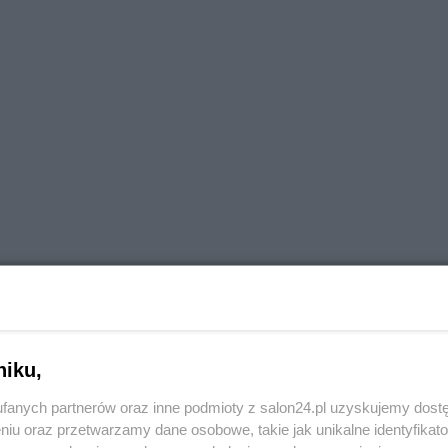
niku,
fanych partnerów oraz inne podmioty z salon24.pl uzyskujemy dost
niu oraz przetwarzamy dane osobowe, takie jak unikalne identyfikat