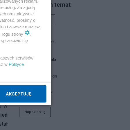
alizowanych reklam,
Piszą na ten temat
ie usług. Za zgodą
ych oraz aktywnie
Rafał Woś
watność, prosimy o
wolna i zawsze możesz
nych
m rogu strony
.
sprzeciwić się
Blogi na ten temat
nny
atów
 naszych serwisów
Siukum Balala
esz w
Polityce
Jan Filip Libicki
iecu
ajku
brat Damian
AKCEPTUJĘ
ili
a w
Napisz notkę
ień
stał