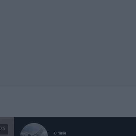
450
O mnie