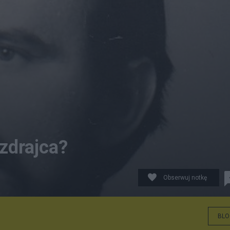
zdrajca?
Obserwuj notkę
BLO