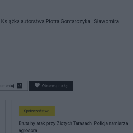
. Książka autorstwa Piotra Gontarczyka i Sławomira
komentuj
43
Obserwuj notkę
Społeczeństwo
Brutalny atak przy Złotych Tarasach. Policja namierza
agresora