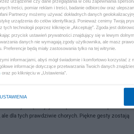
przez urządzenie czy dane przeglądania w celu zapewniania sperson
zrobi z siebie przykład i poda się do dymisji, tak, jak
ych treści, pomiar reklam i treści, badanie odbiorców oraz ulepszan
 milczenie pańskich służb informacyjnych jest
fani Partnerzy możemy używać dokładnych danych geolokalizacyjn
tykę urządzenia do celów identyfikacji. Ponieważ cenimy Twoją pry
iadczenie wyjaśniające przyczyny złożenia teki ministr
z tych technologii poprzez kliknięcie „Akceptuję”. Zgoda jest dobro
- pan premier tak wiele mówi o odpowiedzialności, a pan
ikając przycisk ustawień prywatności znajdujący się w lewym dolny
wiedzialnych. Naprawdę, nie ma innej drogi na ukróceni
etwarzania danych nie wymagają zgody użytkownika, ale masz prawo 
. Preferencje będą miały zastosowania tylko na tej witrynie.
ko uczynienie z siebie dobrego przykładu, precedensu,
wiedzialności osobistej polityków w przyszłości. Dużo
szymi informacjami, abyś mógł świadomie i komfortowo korzystać z
gółowe informacje dotyczące przetwarzania Twoich danych znajdzi
dobro publiczne; czas dać dowód, że nie są to tylko cz
s
oraz po kliknięciu w „Ustawienia”.
niechże służy jakimś seniorom. Oczywiście nie tym, co to
USTAWIENIA
a dla rozrywki (kolejny asumpt do rozważań o poczuciu
, ale dla tych prawdziwie chorych. Piękne gesty zostają