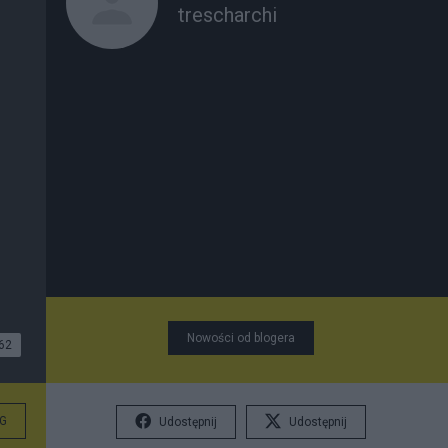
trescharchi
Nowości od blogera
62
G
Udostępnij
Udostępnij