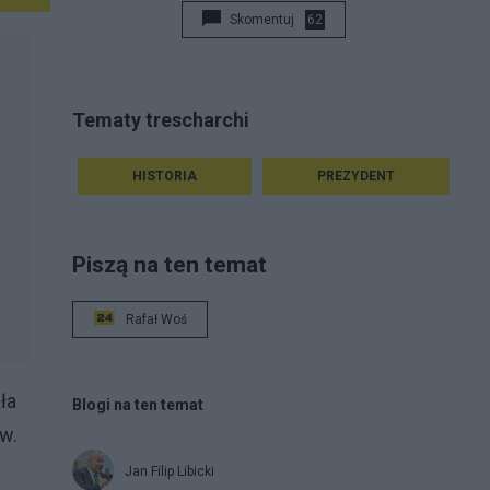
Skomentuj
62
Tematy trescharchi
HISTORIA
PREZYDENT
Piszą na ten temat
Rafał Woś
ła
Blogi na ten temat
w.
Jan Filip Libicki