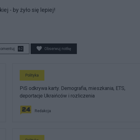
j - by żyło się lepiej!
komentuj
62
Obserwuj notkę
Polityka
PiS odkrywa karty. Demografia, mieszkania, ETS,
deportacje Ukraińców i rozliczenia
Redakcja