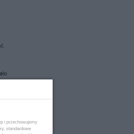
ć.
ało
by
 to
ęp i przechowujemy
ory, standardowe