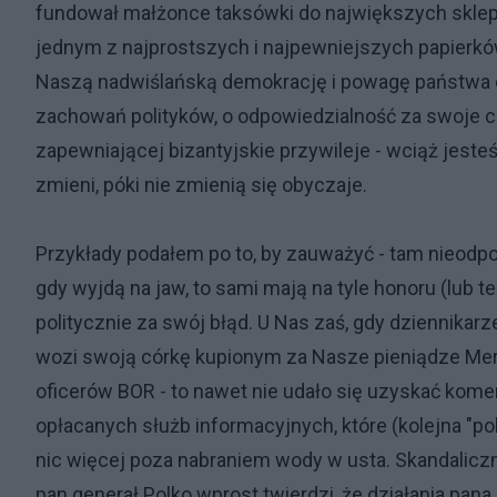
fundował małżonce taksówki do największych skle
jednym z najprostszych i najpewniejszych papierkó
Naszą nadwiślańską demokrację i powagę państwa o
zachowań polityków, o odpowiedzialność za swoje czy
zapewniającej bizantyjskie przywileje - wciąż jeste
zmieni, póki nie zmienią się obyczaje.
Przykłady podałem po to, by zauważyć - tam nieodpo
gdy wyjdą na jaw, to sami mają na tyle honoru (lub
politycznie za swój błąd. U Nas zaś, gdy dziennikarz
wozi swoją córkę kupionym za Nasze pieniądze Me
oficerów BOR - to nawet nie udało się uzyskać kom
opłacanych służb informacyjnych, które (kolejna "po
nic więcej poza nabraniem wody w usta. Skandalicz
pan generał Polko wprost twierdzi, że działania pan