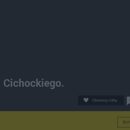
a Cichockiego.
Obserwuj notkę
BLO