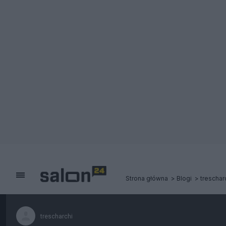
Strona główna
Blogi
treschar
trescharchi