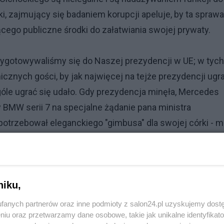
, zajmujący się badaniem korupcji apeluje, by ta sprawa
cego publiczne środki do załatwiania swojej prywaty.
zygotowywaliśmy się do Naszej prezydencji w UE; w tych
nych gości, by jak najwięcej na tejże prezydencji ugra
le ugrać się udało. Gdy prezydencja minęła, Mercedes
 BMW serii 7 na specjalne żądanie pana ministra
 potrzebował eleganckiego "gimbusa" dla swojej córki - m
dzi, nierzadko podrzuca (z obstawą) również dziatwę
ualnie gdyby zdarzyło się to dwa, trzy razy, można było
a forum publicznym i o sprawie zapomnieć. Według
niku,
y jednak miejsce kilka razy w tym i ubiegłym miesiącu, a
fanych partnerów oraz inne podmioty z salon24.pl uzyskujemy dost
niu oraz przetwarzamy dane osobowe, takie jak unikalne identyfikat