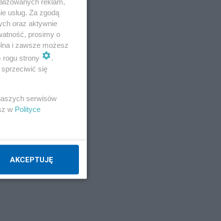
alizowanych reklam,
ie usług. Za zgodą
ych oraz aktywnie
watność, prosimy o
a.
wolna i zawsze możesz
m rogu strony
.
e
sprzeciwić się
 pan
 naszych serwisów
esz w
Polityce
cze
AKCEPTUJĘ