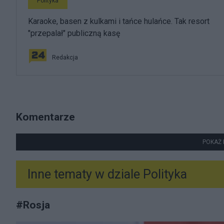
Polityka
Karaoke, basen z kulkami i tańce hulańce. Tak resort
"przepalał" publiczną kasę
Redakcja
Komentarze
POKAŻ 
Inne tematy w dziale
Polityka
#
Rosja