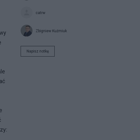
catrw
Zbigniew Kuźmiuk
owy
e
Napisz notkę
le
ać
i
e
ć
zy: