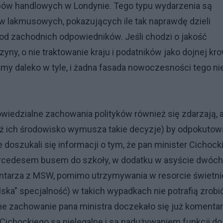
pów handlowych w Londynie. Tego typu wydarzenia są
w lakmusowych, pokazujących ile tak naprawdę dzieli
d zachodnich odpowiedników. Jeśli chodzi o jakość
ny, o nie traktowanie kraju i podatników jako dojnej kr
śmy daleko w tyle, i żadna fasada nowoczesności tego ni
wiedzialne zachowania polityków również się zdarzają, a
 też ich środowisko wymusza takie decyzje) by odpokutow
e doszukali się informacji o tym, że pan minister Cichock
rcedesem busem do szkoły, w dodatku w asyście dwóch
entarza z MSW, pomimo utrzymywania w resorcie świetni
lska" specjalność) w takich wypadkach nie potrafią zrobi
ne zachowanie pana ministra doczekało się już komentar
a Cichockiego są nielegalne i są nadużywaniem funkcji do