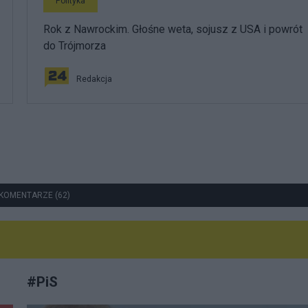
Polityka
Rok z Nawrockim. Głośne weta, sojusz z USA i powrót
do Trójmorza
Redakcja
KOMENTARZE (62)
#
PiS