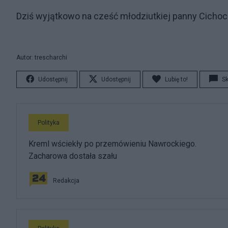
Dziś wyjątkowo na cześć młodziutkiej panny Cichockie
Autor: trescharchi
Udostępnij
Udostępnij
Lubię to!
S
Polityka
Kreml wściekły po przemówieniu Nawrockiego.
Zacharowa dostała szału
Redakcja