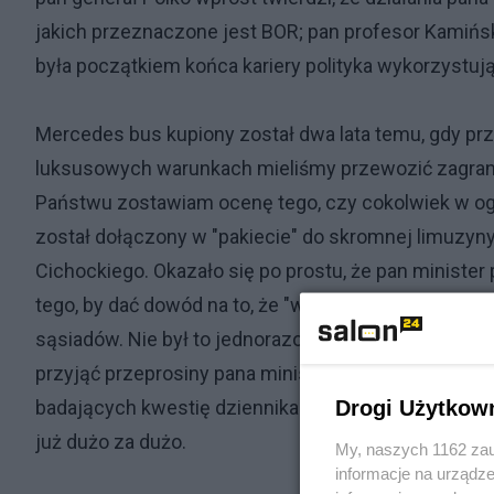
jakich przeznaczone jest BOR; pan profesor Kamiński
była początkiem końca kariery polityka wykorzystują
Mercedes bus kupiony został dwa lata temu, gdy pr
luksusowych warunkach mieliśmy przewozić zagranicz
Państwu zostawiam ocenę tego, czy cokolwiek w ogó
został dołączony w "pakiecie" do skromnej limuzyny
Cichockiego. Okazało się po prostu, że pan minister
tego, by dać dowód na to, że "waadza" jest blisko lu
sąsiadów. Nie był to jednorazowy wypadek, no, ewent
przyjąć przeprosiny pana ministra wypowiedziane n
Drogi Użytkow
badających kwestię dziennikarzy takie "dowozy" miał
już dużo za dużo.
My, naszych 1162 zau
informacje na urządze