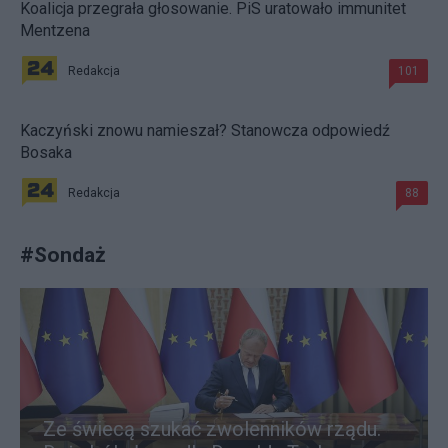
Koalicja przegrała głosowanie. PiS uratowało immunitet
Mentzena
Redakcja
101
Kaczyński znowu namieszał? Stanowcza odpowiedź
Bosaka
Redakcja
88
#
Sondaż
Ze świecą szukać zwolenników rządu.