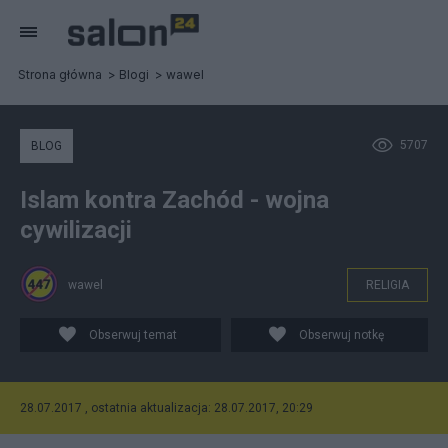
Strona główna
Blogi
wawel
5707
BLOG
Islam kontra Zachód - wojna
cywilizacji
wawel
RELIGIA
Obserwuj temat
Obserwuj notkę
28.07.2017 , ostatnia aktualizacja: 28.07.2017, 20:29