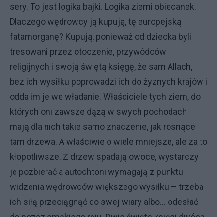
sery. To jest logika bajki. Logika ziemi obiecanek.
Dlaczego wędrowcy ją kupują, tę europejską
fatamorganę? Kupują, ponieważ od dziecka byli
tresowani przez otoczenie, przywódców
religijnych i swoją świętą księgę, że sam Allach,
bez ich wysiłku poprowadzi ich do żyznych krajów i
odda im je we władanie. Właściciele tych ziem, do
których oni zawsze dążą w swych pochodach
mają dla nich takie samo znaczenie, jak rosnące
tam drzewa. A właściwie o wiele mniejsze, ale za to
kłopotliwsze. Z drzew spadają owoce, wystarczy
je pozbierać a autochtoni wymagają z punktu
widzenia wędrowców większego wysiłku – trzeba
ich siłą przeciągnąć do swej wiary albo... odesłać
do pozaziemskiego raju. Dwie święte księgi dwóch