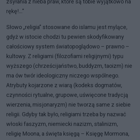
zsyłania z nieba praw, które są tobie wyjątkowo na
rękę!..."
Słowo „religia” stosowane do islamu jest mylące,
gdyż w istocie chodzi tu pewien skodyfikowany
całościowy system światopoglądowo – prawno –
kultowy. Z religiami (filozofiami religijnymi) typu
wyższego (chrześcijaństwo, buddyzm, taoizm) nie
ma ów twór ideologiczny niczego wspólnego.
Atrybuty kojarzone z wiarą (kodeks dogmatów,
czynności rytualne, grupowe, uświęcone tradycją
wierzenia, misjonaryzm) nie tworzą same z siebie
religii. Gdyby tak było, religiami trzeba by nazwać
włoski faszyzm, niemiecki nazizm, stalinizm,
religię Moona, a święta księgą – Księgę Mormona,