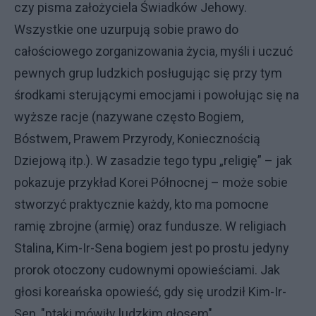
czy pisma założyciela Świadków Jehowy.
Wszystkie one uzurpują sobie prawo do
całościowego zorganizowania życia, myśli i uczuć
pewnych grup ludzkich posługując się przy tym
środkami sterującymi emocjami i powołując się na
wyższe racje (nazywane często Bogiem,
Bóstwem, Prawem Przyrody, Koniecznością
Dziejową itp.). W zasadzie tego typu „religię” – jak
pokazuje przykład Korei Północnej – może sobie
stworzyć praktycznie każdy, kto ma pomocne
ramię zbrojne (armię) oraz fundusze. W religiach
Stalina, Kim-Ir-Sena bogiem jest po prostu jedyny
prorok otoczony cudownymi opowieściami. Jak
głosi koreańska opowieść, gdy się urodził Kim-Ir-
Sen, "ptaki mówiły ludzkim głosem".