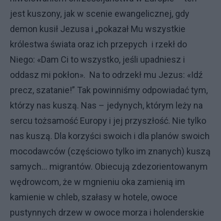
jest kuszony, jak w scenie ewangelicznej, gdy
demon kusił Jezusa i „
pokazał Mu wszystkie
królestwa świata oraz ich przepych
i rzekł do
Niego: «Dam Ci to wszystko, jeśli upadniesz i
oddasz mi pokłon».
Na to odrzekł mu Jezus: «Idź
precz, szatanie!” Tak powinniśmy odpowiadać tym,
którzy nas kuszą. Nas – jedynych, którym leży na
sercu tożsamość Europy i jej przyszłość. Nie tylko
nas kuszą. Dla korzyści swoich i dla planów swoich
mocodawców (częściowo tylko im znanych) kuszą
samych... migrantów. Obiecują zdezorientowanym
wędrowcom, że w mgnieniu oka zamienią im
kamienie w chleb, szałasy w hotele, owoce
pustynnych drzew w owoce morza i holenderskie