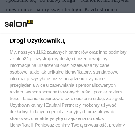
niewolniczej natury swej ideologii. Każda stronica
Koranu oddycha duchem totalitaryzmu, duchem
wrogim wolnemu wyborowi, swobodzie myśli i
wyznania. (Przepis o mowie nienawiści jest
Drogi Użytkowniku,
bezsensowny i zbędny w zdrowym, pełnym systemie
My, naszych 1162 zaufanych partnerów oraz inne podmioty
prawnym. Ale jeśli już istnieje, to dziwne jest, że z jego
z salon24.pl uzyskujemy dostęp i przechowujemy
informacje na urządzeniu oraz przetwarzamy dane
mocy nie zostaje zaskarżona dosłownie każda stronica
osobowe, takie jak unikalne identyfikatory, standardowe
Koranu). Można wskazać dwie przyczyny tego, że
informacje wysyłane przez urządzenie czy dane
przeglądania w celu zapewniania spersonalizowanych
PODDAŃSTWO, NIEWOLNICZE WYKONYWANIE
reklam, wybór spersonalizowanych treści, pomiar reklam i
ROZKAZÓW są istotą islamu, stanowią jego oś, sedno,
treści, badanie odbiorców oraz ulepszanie usług. Za zgodą
Użytkownika my i Zaufani Partnerzy możemy używać
centrum.
dokładnych danych geolokalizacyjnych oraz aktywnie
skanować charakterystykę urządzenia do celów
A) poddanie wewnętrzne – religia wyłączająca ratio,
identyfikacji. Ponieważ cenimy Twoją prywatność, prosimy
rozumność i kształcenie umiejętności wolnego wyboru.
o zgodę na korzystanie z tych technologii poprzez kliknięcie