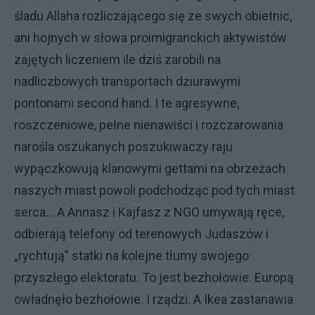
śladu Allaha rozliczającego się ze swych obietnic,
ani hojnych w słowa proimigranckich aktywistów
zajętych liczeniem ile dziś zarobili na
nadliczbowych transportach dziurawymi
pontonami second hand. I te agresywne,
roszczeniowe, pełne nienawiści i rozczarowania
narośla oszukanych poszukiwaczy raju
wypączkowują klanowymi gettami na obrzeżach
naszych miast powoli podchodząc pod tych miast
serca... A Annasz i Kajfasz z NGO umywają ręce,
odbierają telefony od terenowych Judaszów i
„rychtują” statki na kolejne tłumy swojego
przyszłego elektoratu. To jest bezhołowie. Europą
owładnęło bezhołowie. I rządzi. A Ikea zastanawia