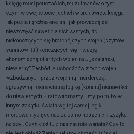
księgę musi pouczać ich, muzułmanów o tym,
czym w swej istocie jest ich wiara i święta księga,
jak puste i groźne one są i jak prowadzą do
nieszczęść nawet dla nich samych, do
niekończących się bratobójczych wojen (szyitów i
sunnitów itd.) kończących się inwazją
ekonomiczną ofiar tych wojen na... „szatański,
niewierny” Zachód. A uchodźców z tych wojen
wzbudzanych przez wojenną, morderczą,
agresywną i nienawistną logikę [Koranu] nienawiści
do niewiernych – ratować mamy... my, po to, by w
innym zakątku świata wg tej samej logiki
mordowali tysiące nas za samo noszenie krzyżyka
na szyi. Czyż ktoś tu z nas nie robi wariata? Czy to
nie jest obłęd? Zaniechaliśmy chrześcijańskiej