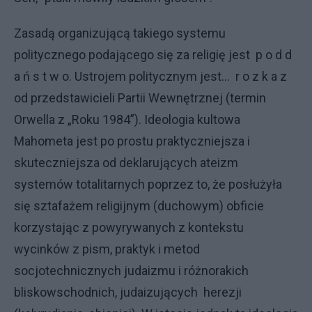
Zasadą organizującą takiego systemu
politycznego podającego się za religię jest
p o d d
a ń s t w o. Ustrojem politycznym jest...
r o z k a z
od przedstawicieli Partii Wewnętrznej (termin
Orwella z „Roku 1984”). Ideologia kultowa
Mahometa jest po prostu praktyczniejsza i
skuteczniejsza od deklarujących ateizm
systemów totalitarnych poprzez to, że posłużyła
się sztafażem religijnym (duchowym) obficie
korzystając z powyrywanych z kontekstu
wycinków z pism, praktyk i metod
socjotechnicznych judaizmu i różnorakich
bliskowschodnich, judaizujących
herezji