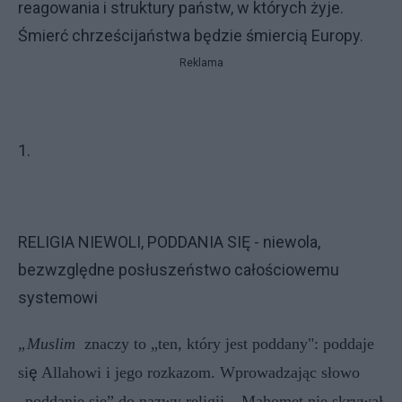
reagowania i struktury państw, w których żyje.
Śmierć chrześcijaństwa będzie śmiercią Europy.
Reklama
1.
RELIGIA NIEWOLI, PODDANIA SIĘ - niewola,
bezwzględne posłuszeństwo całościowemu
systemowi
„Muslim
znaczy
to „ten, który jest poddany": poddaje
ę
si
Allahowi i jego rozkazom. Wprowadzając słowo
„poddanie się” do nazwy religii – Mahomet nie skrywał