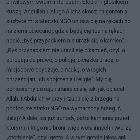
chwilowym swoim interesem. Słodkim głosikiem
kuszą: Abdullahu, sługo Allaha skocz na ponton a
służące mi stateczki NGO uniosą cię na rękach do
na ziemi obiecanej, gdzie będą cię też na rękach
nosić, „byś przypadkiem nie uraził się o kamień”.
„Byś przypadkiem nie uraził się o kamień, czyli o
europejskie prawo, o policję, o ciężką pracę, o
miejscowe obyczaje, o naukę, o wrogich
chrześcijan, ich spojrzenia i religię”. My cię
poniesiemy do raju i stanie ci się tak, jak obiecał
Allah. I Abdullah wierzy i rzuca się z brzegu na
ponton, ze statku NGO na wymarzony brzeg. A
dalej? A dalej są już schody, ostre kamienie przed
którymi nikt go nie broni, więc woła innych i tworzą
„otorbienie”, czyli getto. A w tym getcie jakoś ani