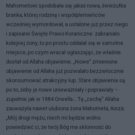
Mahometowi spodobała się jakaś nowa, świeżutka
branka, której rodzinę i współplemieńców
wcześniej wymordował, a ustalone już przez niego
i zapisane Święte Prawo Koraniczne
zabraniało
kolejnej żony, to po prostu oddalał się w samotne
miejsce, po czym wracał ogłaszając, że właśnie
dostał od Allaha objawienie. „Nowe” zmienione
objawienie od Allaha już pozwalało bezzwłocznie
skonsumować atrakcyjny łup. Stare objawienia są
po to, żeby je nowe unieważniały i poprawiały –
zupełnie jak w 1984 Orwella... Tę „cechę” Allaha
zauważyła nawet ulubiona żona Mahometa, Aisza:
„Mój drogi mężu, niech mi będzie wolno
powiedzieć ci, że twój Bóg ma skłonność do