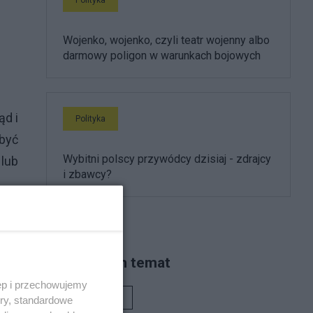
Wojenko, wojenko, czyli teatr wojenny albo
darmowy poligon w warunkach bojowych
ąd i
Polityka
być
Wybitni polscy przywódcy dzisiaj - zdrajcy
lub
i zbawcy?
Piszą na ten temat
ęp i przechowujemy
Rafał Woś
ory, standardowe