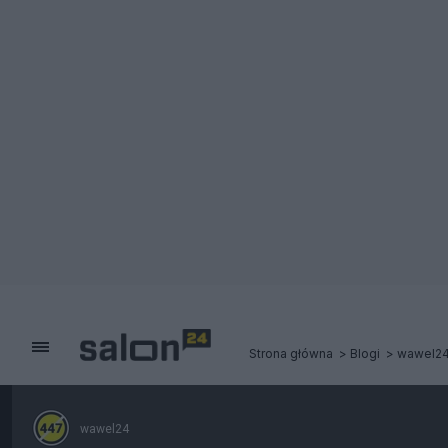
Strona główna
Blogi
wawel2
wawel24