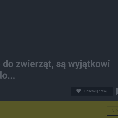
 do zwierząt, są wyjątkowi
o...
Obserwuj notkę
BLO