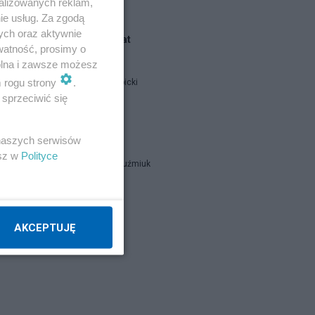
alizowanych reklam,
ie usług. Za zgodą
ych oraz aktywnie
Blogi na ten temat
watność, prosimy o
wolna i zawsze możesz
m rogu strony
.
Jan Filip Libicki
sprzeciwić się
catrw
 naszych serwisów
esz w
Polityce
Zbigniew Kuźmiuk
Napisz notkę
AKCEPTUJĘ