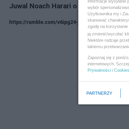
informacje wysyłane 
Juwal Noach Harari o inwigilacji
wybór spersonalizowan
Użytkownika my i Zau
skanować charakterys
https://rumble.com/v6ipg24-juwal-noach-harari-o-
zgodę na korzystanie 
ją zmienić/wycofać kl
Niektóre rodzaje prz
takiemu przetwarzaniu
Zapoznaj się z poniż
internetowych. Szcze
Prywatności
i
Cookie
PARTNERZY