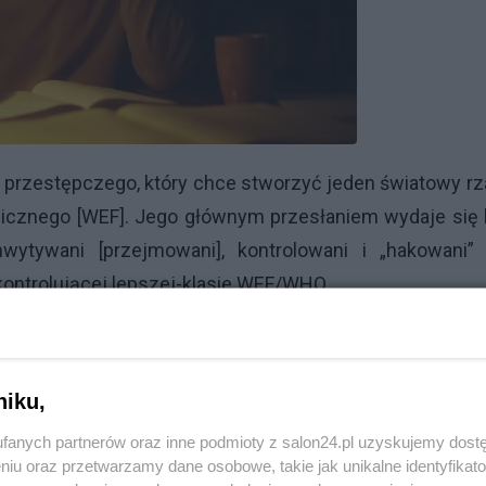
 przestępczego, który chce stworzyć jeden światowy rz
cznego [WEF]. Jego głównym przesłaniem wydaje się 
wytywani [przejmowani], kontrolowani i „hakowani” 
kontrolującej lepszej-klasie WEF/WHO.
Reklama
niku,
fanych partnerów oraz inne podmioty z salon24.pl uzyskujemy dost
Reklama
niu oraz przetwarzamy dane osobowe, takie jak unikalne identyfikat