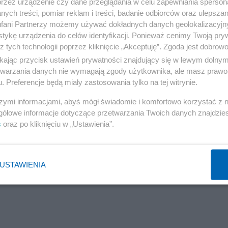
przez urządzenie czy dane przeglądania w celu zapewniania sperson
ych treści, pomiar reklam i treści, badanie odbiorców oraz ulepszan
fani Partnerzy możemy używać dokładnych danych geolokalizacyjn
tykę urządzenia do celów identyfikacji. Ponieważ cenimy Twoją pry
inwigilacji.html
z tych technologii poprzez kliknięcie „Akceptuję”. Zgoda jest dobro
ikając przycisk ustawień prywatności znajdujący się w lewym dolny
Reklama
etwarzania danych nie wymagają zgody użytkownika, ale masz prawo 
. Preferencje będą miały zastosowania tylko na tej witrynie.
szymi informacjami, abyś mógł świadomie i komfortowo korzystać z
gółowe informacje dotyczące przetwarzania Twoich danych znajdzi
s
oraz po kliknięciu w „Ustawienia”.
USTAWIENIA