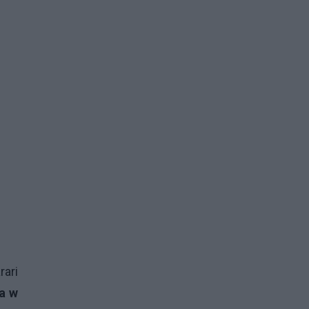
rari
a w