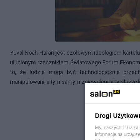
Yuval Noah Harari jest czołowym ideologiem kartelu
ulubionym rzecznikiem Światowego Forum Ekonomi
to, że ludzie mogą być technologicznie przech
manipulowani, a tym samym zniewoleni, aby służyć 
Drogi Użytkow
My, naszych 1162 zau
informacje na urządze