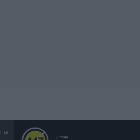
60
O mnie