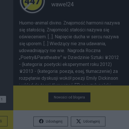
wawel24
Huomo-animal divino. Znajomość harmonii nazywa
się stałością. Znajomość stałości nazywa się
oświeceniem. [...]. Napięcie ducha w sercu nazywa
się uporem. [...] Wiedzący nie zna udawania,
udowadniający nie wie. Nagroda Roczna
„Poetry&Paratheatre” w Dziedzinie Sztuki ♛2012
- (kategoria: poetycki eksperyment roku 2012)
♛2013 - (kategoria: poezja, esej, tłumaczenie) za
rozpętanie dyskusji wokół poezji Emily Dickinson
i wkład do teorii tłumaczeń ED na język polski
========================== ❀
Nowości od blogera
TEMATYCZNA LISTA NOTEK ❀ F I L O Z O F I A ✹
1
AGONIA LOGOSU H I S T O R I A 1.Ludobójstwo.
Odsłona pierwsza. Precedens i wzór 2.
Hołodomor. Ludobójstwo. Odsłona druga. Nowe
G
Udostępnij
Udostępnij
metody 3.10.04.2011 P O S T A C I 1.
Franz Kafka