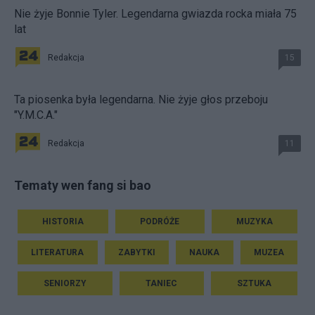
Nie żyje Bonnie Tyler. Legendarna gwiazda rocka miała 75
lat
Redakcja
15
Ta piosenka była legendarna. Nie żyje głos przeboju
"Y.M.C.A."
Redakcja
11
Tematy wen fang si bao
HISTORIA
PODRÓŻE
MUZYKA
LITERATURA
ZABYTKI
NAUKA
MUZEA
SENIORZY
TANIEC
SZTUKA