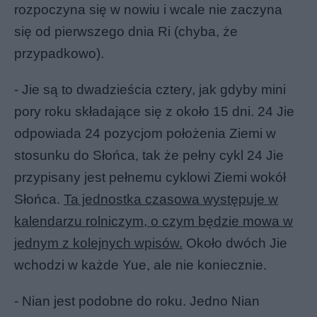
rozpoczyna się w nowiu i wcale nie zaczyna
się od pierwszego dnia Ri (chyba, że
przypadkowo).
- Jie są to dwadzieścia cztery, jak gdyby mini
pory roku składające się z około 15 dni. 24 Jie
odpowiada 24 pozycjom położenia Ziemi w
stosunku do Słońca, tak że pełny cykl 24 Jie
przypisany jest pełnemu cyklowi Ziemi wokół
Słońca.
Ta jednostka czasowa występuje w
kalendarzu rolniczym, o czym będzie mowa w
jednym z kolejnych wpisów.
Około dwóch Jie
wchodzi w każde Yue, ale nie koniecznie.
- Nian jest podobne do roku. Jedno Nian