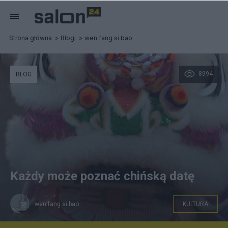
Strona główna
Blogi
wen fang si bao
8994
BLOG
Każdy może poznać chińską datę
wen fang si bao
KULTURA
Stwór Nian w świątecznym tańcu