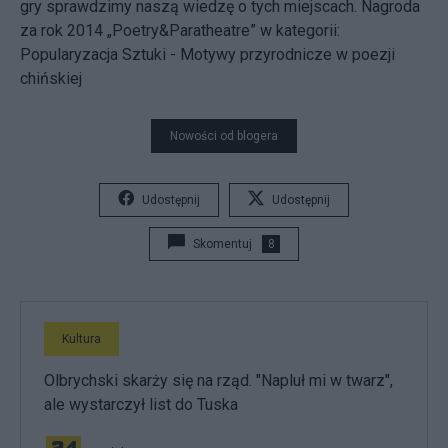
gry sprawdzimy naszą wiedzę o tych miejscach. Nagroda
za rok 2014 „Poetry&Paratheatre” w kategorii:
Popularyzacja Sztuki - Motywy przyrodnicze w poezji
chińskiej
Nowości od blogera
Udostępnij
Udostępnij
Skomentuj
8
Kultura
Olbrychski skarży się na rząd. "Napluł mi w twarz",
ale wystarczył list do Tuska