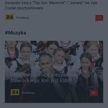
Gwiazdor kina z "Top Gun: Maverick" i "Jumanji" nie żyje.
Został zasztyletowany
Redakcja
12
#
Muzyka
Uświetnił rocznicę prezydentury
Nawrockiego. Kim jest Eldo?
Redakcja
85