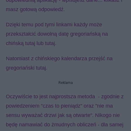
odpowiednią aplikację - wpisujesz dane... klikasz i
masz gotową odpowiedź.
Dzięki temu pod tymi linkami każdy może
przekształcić dowolną datę gregoriańską na
chińską
tutaj
lub
tutaj
.
Natomiast z chińskiego kalendarza przejść na
gregoriański
tutaj
.
Reklama
Oczywiście to jest najprostsza metoda - zgodnie z
powiedzeniem "czas to pieniądz" oraz "nie ma
sensu wyważać drzwi jak są otwarte". Nikogo nie
będę namawiać do żmudnych obliczeń - dla samej