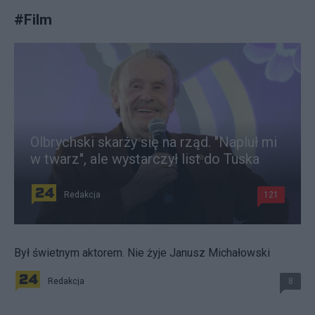
#
Film
Olbrychski skarży się na rząd. "Napluł mi
w twarz", ale wystarczył list do Tuska
Redakcja
121
Był świetnym aktorem. Nie żyje Janusz Michałowski
Redakcja
8