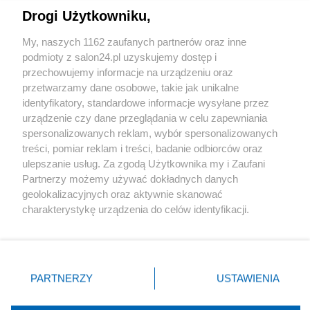
Drogi Użytkowniku,
Sport
My, naszych 1162 zaufanych partnerów oraz inne
podmioty z salon24.pl uzyskujemy dostęp i
Społeczeństwo
przechowujemy informacje na urządzeniu oraz
przetwarzamy dane osobowe, takie jak unikalne
Kultura
identyfikatory, standardowe informacje wysyłane przez
urządzenie czy dane przeglądania w celu zapewniania
spersonalizowanych reklam, wybór spersonalizowanych
treści, pomiar reklam i treści, badanie odbiorców oraz
ulepszanie usług. Za zgodą Użytkownika my i Zaufani
X
Facebook
Instagram
Youtube
Partnerzy możemy używać dokładnych danych
geolokalizacyjnych oraz aktywnie skanować
charakterystykę urządzenia do celów identyfikacji.
Web Content Media sp. z o. o. © 2022
Ponieważ cenimy Twoją prywatność, prosimy o zgodę na
korzystanie z tych technologii poprzez kliknięcie
„Akceptuję”. Zgoda jest dobrowolna i zawsze możesz ją
Pomoc
O nas
Praca
Reklama
Kontakt
zmienić/wycofać klikając przycisk ustawień prywatności
PARTNERZY
USTAWIENIA
znajdujący się w lewym dolnym rogu strony
. Niektóre
rodzaje przetwarzania danych nie wymagają zgody