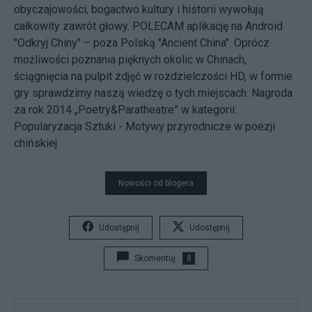
obyczajowości, bogactwo kultury i historii wywołują
całkowity zawrót głowy. POLECAM aplikację na Android
"Odkryj Chiny" – poza Polską "Ancient China". Oprócz
możliwości poznania pięknych okolic w Chinach,
ściągnięcia na pulpit zdjęć w rozdzielczości HD, w formie
gry sprawdzimy naszą wiedzę o tych miejscach. Nagroda
za rok 2014 „Poetry&Paratheatre” w kategorii:
Popularyzacja Sztuki - Motywy przyrodnicze w poezji
chińskiej
Nowości od blogera
Udostępnij
Udostępnij
Skomentuj
8