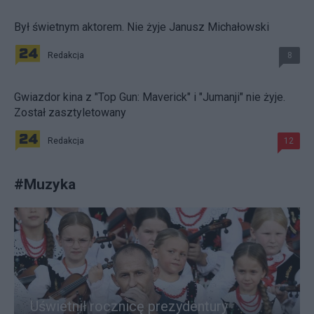
Był świetnym aktorem. Nie żyje Janusz Michałowski
Redakcja
8
Gwiazdor kina z "Top Gun: Maverick" i "Jumanji" nie żyje.
Został zasztyletowany
Redakcja
12
#
Muzyka
Uświetnił rocznicę prezydentury