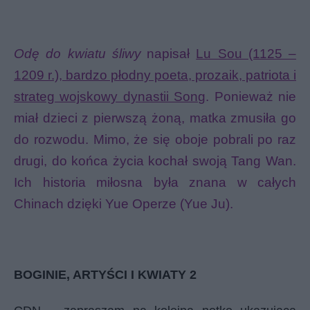
Odę do kwiatu śliwy
napisał
Lu Sou (1125 –
1209 r.), bardzo płodny poeta, prozaik, patriota i
strateg wojskowy dynastii Song
. Ponieważ nie
miał dzieci z pierwszą żoną, matka zmusiła go
do rozwodu. Mimo, że się oboje pobrali po raz
drugi, do końca życia kochał swoją Tang Wan.
Ich historia miłosna była znana w całych
Chinach dzięki Yue Operze (Yue Ju).
BOGINIE, ARTYŚCI I KWIATY 2