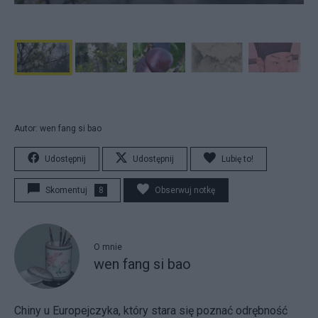
Autor: wen fang si bao
Udostępnij
Udostępnij
Lubię to!
Skomentuj
8
Obserwuj notkę
O mnie
wen fang si bao
Chiny u Europejczyka, który stara się poznać odrębność