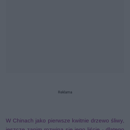
Reklama
W Chinach jako pierwsze kwitnie drzewo śliwy,
jeszcze zanim rozwiną się jego liście - dlatego