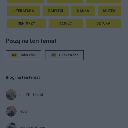
LITERATURA
ZABYTKI
NAUKA
MUZEA
SENIORZY
TANIEC
SZTUKA
Piszą na ten temat
Rafał Woś
Hirek Wrona
Blogi na ten temat
Jan Filip Libicki
report
Marcin B. Brixen