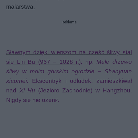
malarstwa.
Reklama
Sławnym dzięki wierszom na cześć śliwy stał
się Lin Bu (967 – 1028 r.)
, np.
Małe drzewo
śliwy w moim górskim ogrodzie – Shanyuan
xiaomei
. Ekscentryk i odludek, zamieszkiwał
nad
Xi Hu
(Jezioro Zachodnie) w Hangzhou.
Nigdy się nie ożenił.