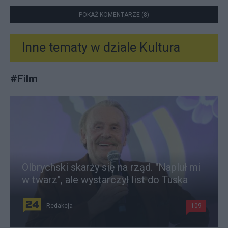
POKAŻ KOMENTARZE (8)
Inne tematy w dziale
Kultura
#
Film
Olbrychski skarży się na rząd. "Napluł mi
w twarz", ale wystarczył list do Tuska
Redakcja
109