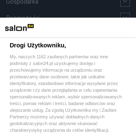
Gospodarka
Rozmaitości
Technologie
Drogi Użytkowniku,
Sport
My, naszych 1162 zaufanych partnerów oraz inne
podmioty z salon24.pl uzyskujemy dostęp i
Społeczeństwo
przechowujemy informacje na urządzeniu oraz
przetwarzamy dane osobowe, takie jak unikalne
Kultura
identyfikatory, standardowe informacje wysyłane przez
urządzenie czy dane przeglądania w celu zapewniania
spersonalizowanych reklam, wybór spersonalizowanych
treści, pomiar reklam i treści, badanie odbiorców oraz
ulepszanie usług. Za zgodą Użytkownika my i Zaufani
X
Facebook
Instagram
Youtube
Partnerzy możemy używać dokładnych danych
geolokalizacyjnych oraz aktywnie skanować
charakterystykę urządzenia do celów identyfikacji.