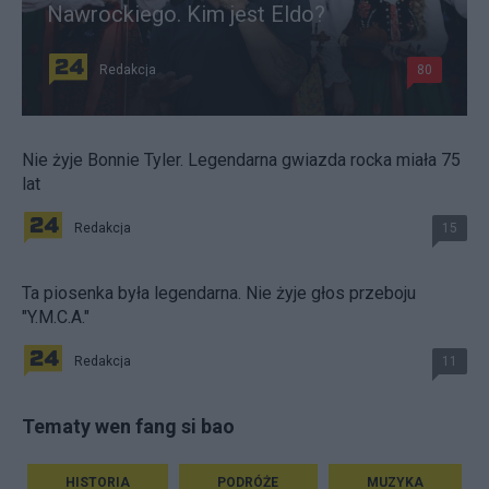
Nawrockiego. Kim jest Eldo?
Redakcja
80
Nie żyje Bonnie Tyler. Legendarna gwiazda rocka miała 75
lat
Redakcja
15
Ta piosenka była legendarna. Nie żyje głos przeboju
"Y.M.C.A."
Redakcja
11
Tematy wen fang si bao
HISTORIA
PODRÓŻE
MUZYKA