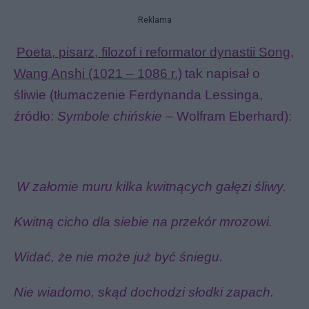
Reklama
Poeta, pisarz, filozof i reformator dynastii Song,
Wang Anshi (1021 – 1086 r.)
tak napisał o
śliwie (tłumaczenie Ferdynanda Lessinga,
źródło:
Symbole chińskie
– Wolfram Eberhard):
W załomie muru kilka kwitnących gałęzi śliwy.
Kwitną cicho dla siebie na przekór mrozowi.
Widać, że nie może już być śniegu.
Nie wiadomo, skąd dochodzi słodki zapach.