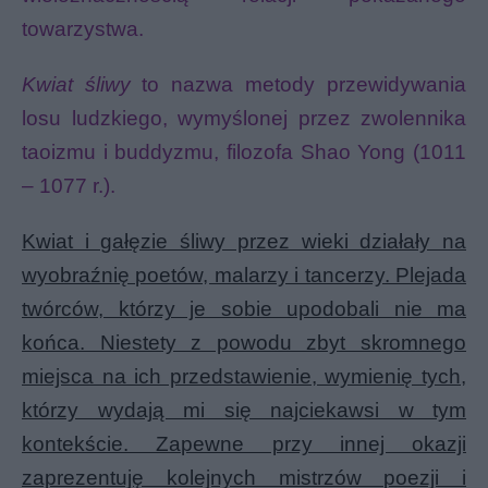
towarzystwa.
Kwiat śliwy
to nazwa metody przewidywania
losu ludzkiego, wymyślonej przez zwolennika
taoizmu i buddyzmu, filozofa Shao Yong (1011
– 1077 r.).
Kwiat i gałęzie śliwy przez wieki działały na
wyobraźnię poetów, malarzy i tancerzy. Plejada
twórców, którzy je sobie upodobali nie ma
końca. Niestety z powodu zbyt skromnego
miejsca na ich przedstawienie, wymienię tych,
którzy wydają mi się najciekawsi w tym
kontekście. Zapewne przy innej okazji
zaprezentuję kolejnych mistrzów poezji i