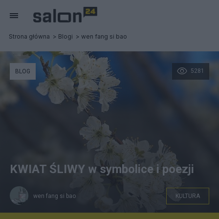
Strona główna
Blogi
wen fang si bao
5281
BLOG
KWIAT ŚLIWY w symbolice i poezji
wen fang si bao
KULTURA
Kwiaty śliwy 01