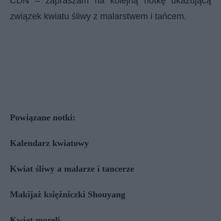
CDN – zapraszam na kolejną notkę ukazującą
związek kwiatu śliwy z malarstwem i tańcem.
Powiązane notki:
Kalendarz kwiatowy
Kwiat śliwy a malarze i tancerze
Makijaż księżniczki Shouyang
Kwiat moreli