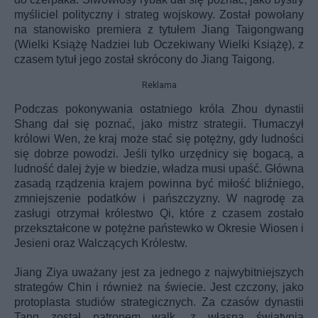
myśliciel polityczny i strateg wojskowy. Został powołany
na stanowisko premiera z tytułem Jiang Taigongwang
(Wielki Książę Nadziei lub Oczekiwany Wielki Książę), z
czasem tytuł jego został skrócony do Jiang Taigong.
Reklama
Podczas pokonywania ostatniego króla Zhou dynastii
Shang dał się poznać, jako mistrz strategii. Tłumaczył
królowi Wen, że kraj może stać się potężny, gdy ludności
się dobrze powodzi. Jeśli tylko urzędnicy się bogacą, a
ludność dalej żyje w biedzie, władza musi upaść. Główna
zasadą rządzenia krajem powinna być miłość bliźniego,
zmniejszenie podatków i pańszczyzny. W nagrodę za
zasługi otrzymał królestwo Qi, które z czasem zostało
przekształcone w potężne państewko w Okresie Wiosen i
Jesieni oraz Walczących Królestw.
Jiang Ziya uważany jest za jednego z najwybitniejszych
strategów Chin i również na świecie. Jest czczony, jako
protoplasta studiów strategicznych. Za czasów dynastii
Tang został patronem walk, z własną świątynią