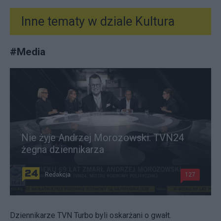
Inne tematy w dziale
Kultura
#
Media
Nie żyje Andrzej Morozowski. TVN24
żegna dziennikarza
Redakcja
127
Dziennikarze TVN Turbo byli oskarżani o gwałt.