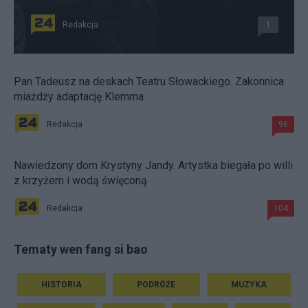
Redakcja
1
Pan Tadeusz na deskach Teatru Słowackiego. Zakonnica
miażdży adaptację Klemma
Redakcja
96
Nawiedzony dom Krystyny Jandy. Artystka biegała po willi
z krzyżem i wodą święconą
Redakcja
104
Tematy wen fang si bao
HISTORIA
PODRÓŻE
MUZYKA