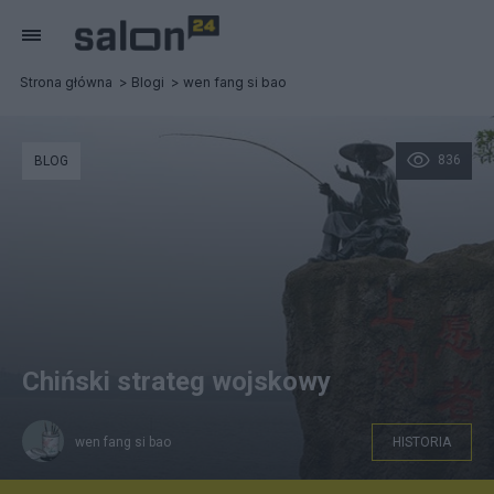
Strona główna
Blogi
wen fang si bao
836
BLOG
Chiński strateg wojskowy
wen fang si bao
HISTORIA
Jiang Ziya łowi ryby