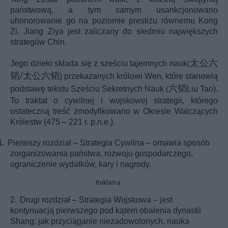
państwową, a tym samym usankcjonowano
uhonorowanie go na poziomie prestiżu równemu Kong
Zi. Jiang Ziya jest zaliczany do siedmiu największych
strategów Chin.
太公六
Jego dzieło składa się z sześciu tajemnych nauk
(
韬
韬
/
太公六
)
przekazanych królowi Wen, które stanowią
韬
六
podstawę tekstu Sześciu Sekretnych Nauk
(
Liu Tao)
.
To traktat o cywilnej i wojskowej strategii, którego
ostateczną treść zmodyfikowano w Okresie Walczących
Królestw (475 – 221 r. p.n.e.).
1.
Pierwszy rozdział – Strategia Cywilna – omawia sposób
zorganizowania państwa, rozwoju gospodarczego,
ograniczenie wydatków, kary i nagrody.
Reklama
2.
Drugi rozdział – Strategia Wojskowa – jest
kontynuacją pierwszego pod kątem obalenia dynastii
Shang; jak przyciąganie niezadowolonych, nauka