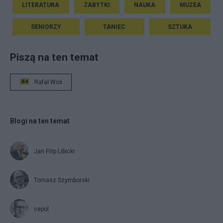
LITERATURA
ZABYTKI
NAUKA
MUZEA
SENIORZY
TANIEC
SZTUKA
Piszą na ten temat
Rafał Woś
Blogi na ten temat
Jan Filip Libicki
Tomasz Szymborski
cepol