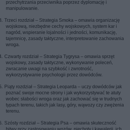
przechytrzania przeciwnika poprzez dyplomację i
manipulowanie.
3.
Trzeci rozdział – Strategia Smoka – omawia organizację
wojskową, niezbędne cechy wojskowych, system kar i
nagród, wspieranie lojalności i jedności, komunikację,
tajemnicę, zasady taktyczne, interpretowanie zachowania
wroga.
4.
Czwarty rozdział – Strategia Tygrysa – omawia sprzęt
wojskowy, zasady taktyczne, wykonywanie poleceń,
zwracanie uwagi na szybkość i zwrotność,
wykorzystywanie psychologii przez dowódców.
5.
Piąty rozdział – Strategia Leoparda – uczy dowódców jak
poznać swoje mocne strony i jak wykorzystywać te atuty
wobec słabości wroga oraz jak zachować się w trudnych
typach terenu, takich jak lasy, góry, wąwozy czy zwężenia
terenu.
6.
Szósty rozdział – Strategia Psa – omawia skuteczność
bitwy przy zastosowaniu wozów, piechoty i kawalerii, ich