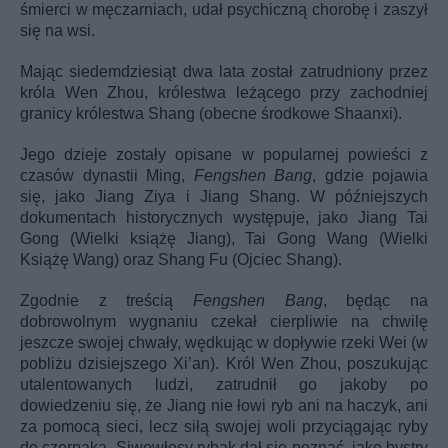
śmierci w męczarniach, udał psychiczną chorobę i zaszył
się na wsi.
Mając siedemdziesiąt dwa lata został zatrudniony przez
króla Wen Zhou
, królestwa leżącego przy zachodniej
granicy królestwa Shang (obecne środkowe Shaanxi).
Jego dzieje zostały opisane w popularnej powieści z
czasów dynastii Ming,
Fengshen Bang
, gdzie pojawia
się, jako Jiang Ziya i Jiang Shang. W późniejszych
dokumentach historycznych występuje, jako Jiang Tai
Gong (Wielki książę Jiang), Tai Gong Wang (Wielki
Książę Wang) oraz Shang Fu (Ojciec Shang).
Zgodnie z treścią
Fengshen Bang
, będąc na
dobrowolnym wygnaniu czekał cierpliwie na chwilę
jeszcze swojej chwały, wędkując w dopływie rzeki Wei (w
pobliżu dzisiejszego Xi’an). Król Wen Zhou, poszukując
utalentowanych ludzi, zatrudnił go jakoby po
dowiedzeniu się, że Jiang nie łowi ryb ani na haczyk, ani
za pomocą sieci, lecz siłą swojej woli przyciągając ryby
do czerpaka. Siwowłosy rybak dał się poznać, jako bystry