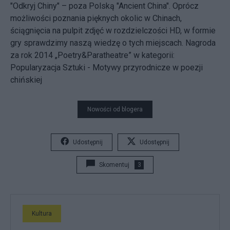
"Odkryj Chiny" – poza Polską "Ancient China". Oprócz
możliwości poznania pięknych okolic w Chinach,
ściągnięcia na pulpit zdjęć w rozdzielczości HD, w formie
gry sprawdzimy naszą wiedzę o tych miejscach. Nagroda
za rok 2014 „Poetry&Paratheatre” w kategorii:
Popularyzacja Sztuki - Motywy przyrodnicze w poezji
chińskiej
Nowości od blogera
Udostępnij
Udostępnij
Skomentuj
3
Kultura