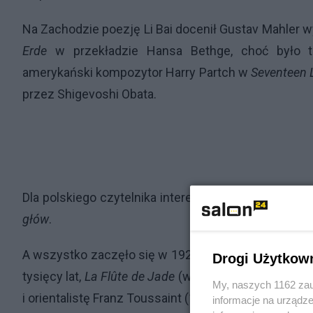
Na Zachodzie poezję Li Bai docenił Gustav Mahler w
Erde
w przekładzie Hansa Bethge, choć było to
amerykański kompozytor Harry Partch w
Seventeen L
przez Shigevoshi Obata.
Dla polskiego czytelnika interesującym może być p
głów
.
A wszystko zaczęło się w 1920 roku, kiedy w Paryżu
Drogi Użytkow
tysięcy lat,
La Flûte de Jade
(w wolnym tłumaczeni
My, naszych 1162 zau
i orientalistę Franz Toussaint (1879 – 1955).
informacje na urządze