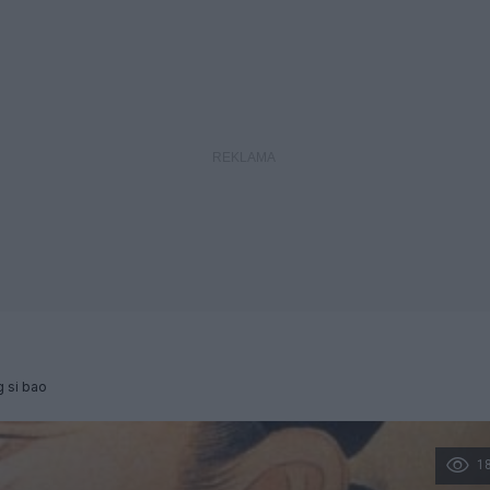
 si bao
1