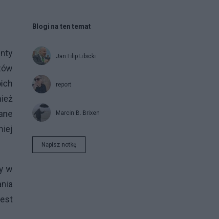
Blogi na ten temat
nty
Jan Filip Libicki
ęzów
oich
report
nież
dane
Marcin B. Brixen
niej
Napisz notkę
zy w
nia
jest