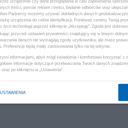
przez urządzenie czy dane przeglądania w celu zapewniania sperson
ych treści, pomiar reklam i treści, badanie odbiorców oraz ulepszan
rzeni lat 1922 - 1958 wznowiono wydanie aż siedmiokrot
fani Partnerzy możemy używać dokładnych danych geolokalizacyjn
 ciekawej oprawie z wieloma chińskimi grafikami i zdjęc
tykę urządzenia do celów identyfikacji. Ponieważ cenimy Twoją pry
ż wiersza.
z tych technologii poprzez kliknięcie „Akceptuję”. Zgoda jest dobro
ikając przycisk ustawień prywatności znajdujący się w lewym dolny
etwarzania danych nie wymagają zgody użytkownika, ale masz prawo 
. Preferencje będą miały zastosowania tylko na tej witrynie.
Reklama
szymi informacjami, abyś mógł świadomie i komfortowo korzystać z
gółowe informacje dotyczące przetwarzania Twoich danych znajdzi
s
oraz po kliknięciu w „Ustawienia”.
USTAWIENIA