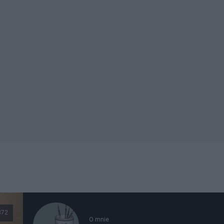
872
O mnie