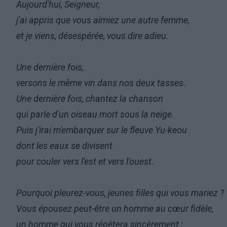
Aujourd'hui, Seigneur,
j'ai appris que vous aimiez une autre femme,
et je viens, désespérée, vous dire adieu.
Une dernière fois,
versons le même vin dans nos deux tasses.
Une dernière fois, chantez la chanson
qui parle d'un oiseau mort sous la neige.
Puis j'irai m'embarquer sur le fleuve Yu-keou
dont les eaux se divisent
pour couler vers l'est et vers l'ouest.
Pourquoi pleurez-vous, jeunes filles qui vous mariez ?
Vous épousez peut-être un homme au cœur fidèle,
un homme qui vous répètera sincèrement :