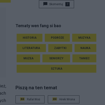
Skomentuj
7
Tematy wen fang si bao
HISTORIA
PODRÓŻE
MUZYKA
LITERATURA
ZABYTKI
NAUKA
MUZEA
SENIORZY
TANIEC
SZTUKA
ież,
Piszą na ten temat
jach
Rafał Woś
Hirek Wrona
zych