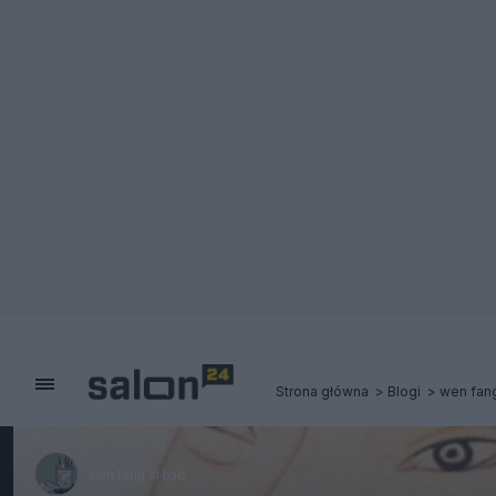
Strona główna
Blogi
wen fang
wen fang si bao