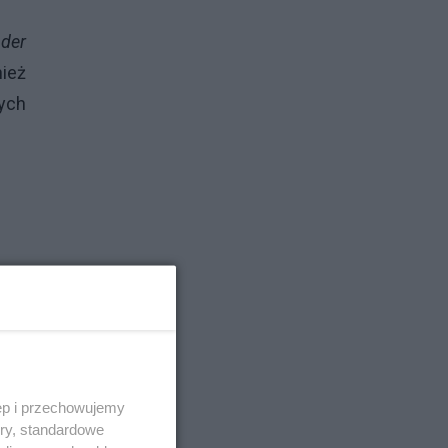
 der
ież
nych
łych
wóch
arza
ęp i przechowujemy
ory, standardowe