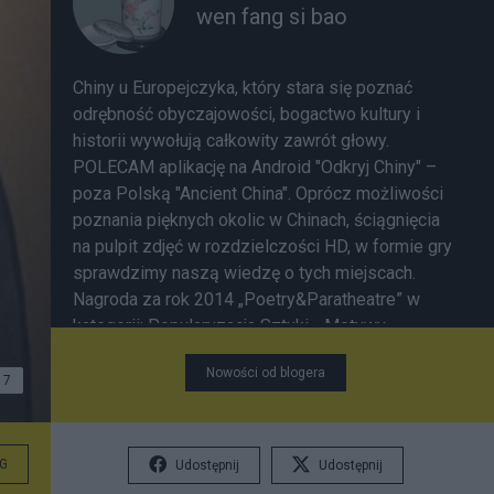
wen fang si bao
Chiny u Europejczyka, który stara się poznać
odrębność obyczajowości, bogactwo kultury i
historii wywołują całkowity zawrót głowy.
POLECAM aplikację na Android "Odkryj Chiny" –
poza Polską "Ancient China". Oprócz możliwości
poznania pięknych okolic w Chinach, ściągnięcia
na pulpit zdjęć w rozdzielczości HD, w formie gry
sprawdzimy naszą wiedzę o tych miejscach.
Nagroda za rok 2014 „Poetry&Paratheatre” w
kategorii: Popularyzacja Sztuki - Motywy
przyrodnicze w poezji chińskiej
Nowości od blogera
7
G
Udostępnij
Udostępnij