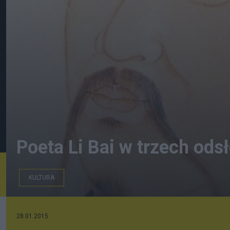
Poeta Li Bai w trzech ods
KULTURA
Li Bai
28.01.2015