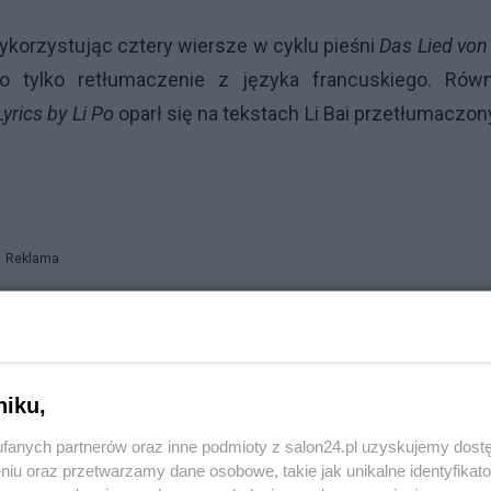
ykorzystując cztery wiersze w cyklu pieśni
Das Lied von
 tylko retłumaczenie z języka francuskiego. Równ
yrics by Li Po
oparł się na tekstach Li Bai przetłumaczo
Reklama
rześledzenie przekładu na nasz język wiersza
Pieśń bia
 wydano tomik poezji chińskiej, powstałej w okresie d
niku,
u
Nefrytowy flet
) przetłumaczony przez francuskiego pis
fanych partnerów oraz inne podmioty z salon24.pl uzyskujemy dost
niu oraz przetwarzamy dane osobowe, takie jak unikalne identyfikat