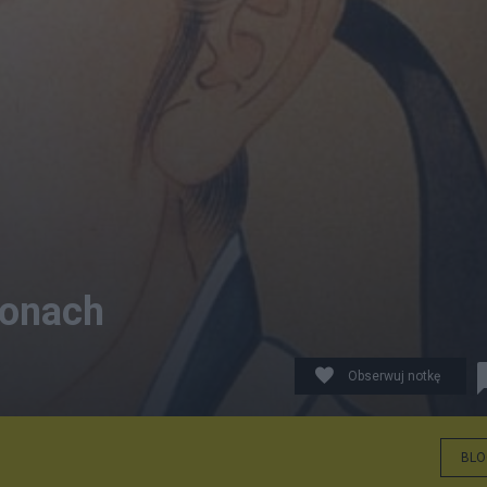
łonach
Obserwuj notkę
BLO