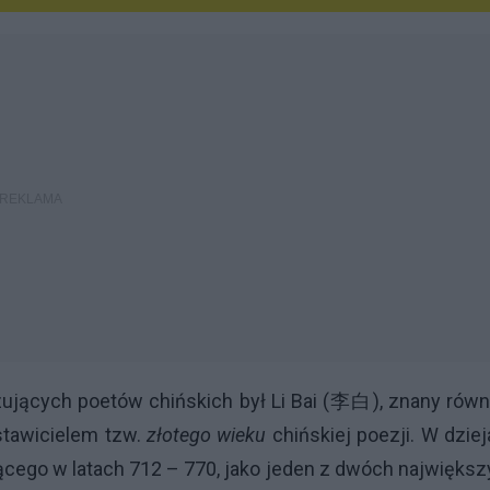
zujących poetów chińskich był Li Bai (李白), znany równ
dstawicielem tzw.
złotego wieku
chińskiej poezji. W dzie
yjącego w latach 712 – 770, jako jeden z dwóch najwięks