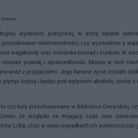
Reklama
bujnej wyobraźni poetyckiej, w którą wplatał eleme
, poszukiwanie nieśmiertelności, czy wyzwolenie z wi
wot wagabundy oraz miłośnika biesiad i trunków. W sw
le również prawdę i sprawiedliwość. Można w nich rów
eta wraz z przyjaciółmi. Jego barwne życie zostało od
y płynąc łodzią i będąc pod wpływem alkoholu, chciał z 
na to czy były przechowywane w Bibliotece Cesarskiej, c
szczeniu ze względu na mijający czas oraz zawirowa
rów Li Bai, choć w wielu wypadkach ich autentyczność 