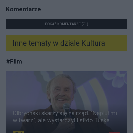
Komentarze
POKAŻ KOMENTARZE (71)
Inne tematy w dziale
Kultura
#
Film
Olbrychski skarży się na rząd. "Napluł mi
w twarz", ale wystarczył list do Tuska