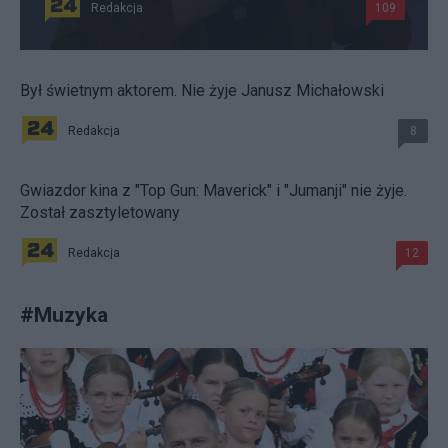
Redakcja
109
Był świetnym aktorem. Nie żyje Janusz Michałowski
Redakcja
8
Gwiazdor kina z "Top Gun: Maverick" i "Jumanji" nie żyje.
Został zasztyletowany
Redakcja
12
#
Muzyka