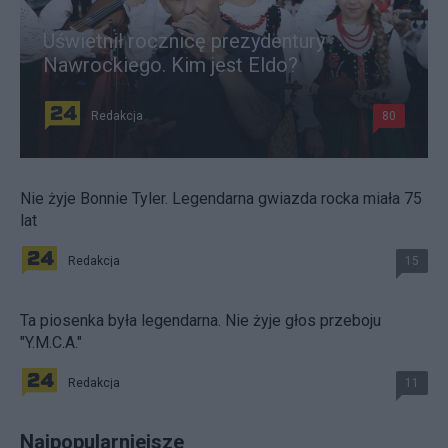
Uświetnił rocznicę prezydentury
Nawrockiego. Kim jest Eldo?
Redakcja
80
Nie żyje Bonnie Tyler. Legendarna gwiazda rocka miała 75
lat
Redakcja
15
Ta piosenka była legendarna. Nie żyje głos przeboju
"Y.M.C.A."
Redakcja
11
Najpopularniejsze