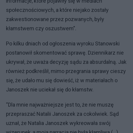
informacje, które pojawiły się w mediach
społecznościowych, a które niejako zostały
zakwestionowane przez pozwanych, były
kłamstwem czy oszustwem”.
Po kilku dniach od ogłoszenia wyroku Stanowski
postanowił skomentować sprawę. Dziennikarz nie
ukrywał, że uważa decyzję sądu za absurdalną. Jak
również podkreślił, mimo przegrania sprawy cieszy
się, że udało mu się dowieść, iż w materiałach o
Janoszek nie uciekał się do kłamstw.
“Dla mnie najważniejsze jest to, że nie muszę
przepraszać Natalii Janoszek za cokolwiek. Sąd
uznał, że Natalia Janoszek wykreowała swój
wizerunek, a moja narracja nie była kłamliwa (...)