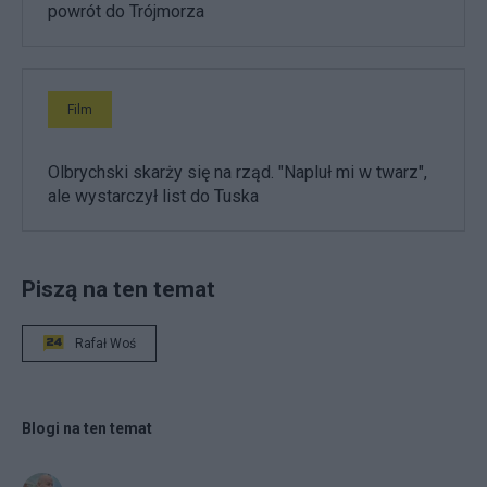
powrót do Trójmorza
Film
Olbrychski skarży się na rząd. "Napluł mi w twarz",
ale wystarczył list do Tuska
Piszą na ten temat
Rafał Woś
Blogi na ten temat