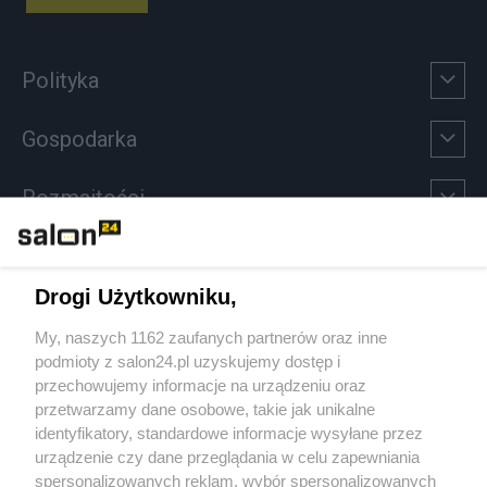
Polityka
Gospodarka
Rozmaitości
Technologie
Drogi Użytkowniku,
Sport
My, naszych 1162 zaufanych partnerów oraz inne
podmioty z salon24.pl uzyskujemy dostęp i
Społeczeństwo
przechowujemy informacje na urządzeniu oraz
przetwarzamy dane osobowe, takie jak unikalne
Kultura
identyfikatory, standardowe informacje wysyłane przez
urządzenie czy dane przeglądania w celu zapewniania
spersonalizowanych reklam, wybór spersonalizowanych