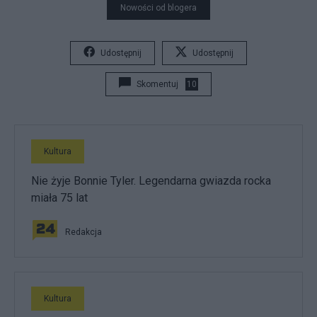
Nowości od blogera
Udostępnij
Udostępnij
Skomentuj
10
Kultura
Nie żyje Bonnie Tyler. Legendarna gwiazda rocka
miała 75 lat
Redakcja
Kultura