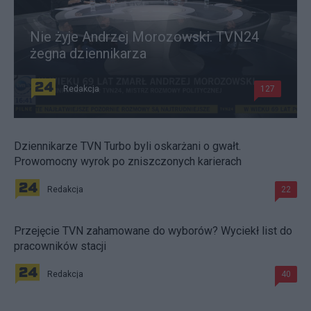
Nie żyje Andrzej Morozowski. TVN24
żegna dziennikarza
Redakcja
127
Dziennikarze TVN Turbo byli oskarżani o gwałt.
Prowomocny wyrok po zniszczonych karierach
Redakcja
22
Przejęcie TVN zahamowane do wyborów? Wyciekł list do
pracowników stacji
Redakcja
40