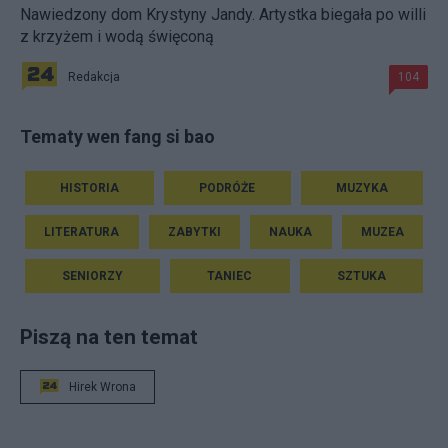
Nawiedzony dom Krystyny Jandy. Artystka biegała po willi
z krzyżem i wodą święconą
Redakcja
104
Tematy wen fang si bao
HISTORIA
PODRÓŻE
MUZYKA
LITERATURA
ZABYTKI
NAUKA
MUZEA
SENIORZY
TANIEC
SZTUKA
Piszą na ten temat
Hirek Wrona