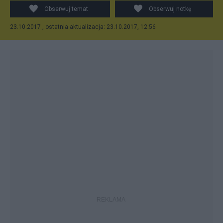
Obserwuj temat
Obserwuj notkę
23.10.2017 , ostatnia aktualizacja: 23.10.2017, 12:56