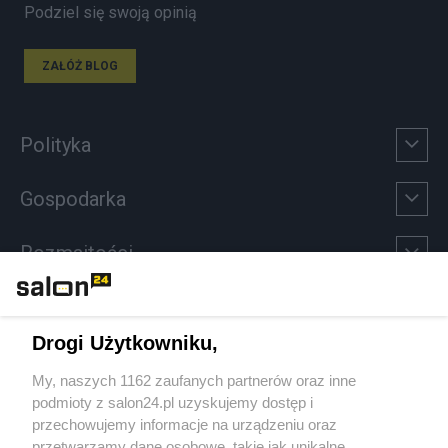
Podziel się swoją opinią
ZAŁÓŻ BLOG
Polityka
Gospodarka
Rozmaitości
Technologie
Drogi Użytkowniku,
Sport
My, naszych 1162 zaufanych partnerów oraz inne
podmioty z salon24.pl uzyskujemy dostęp i
Społeczeństwo
przechowujemy informacje na urządzeniu oraz
przetwarzamy dane osobowe, takie jak unikalne