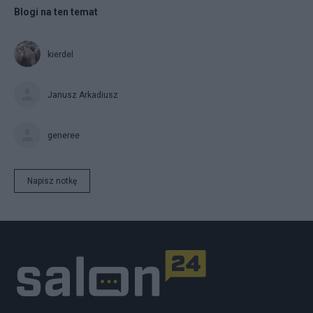
Blogi na ten temat
kierdel
Janusz Arkadiusz
generee
Napisz notkę