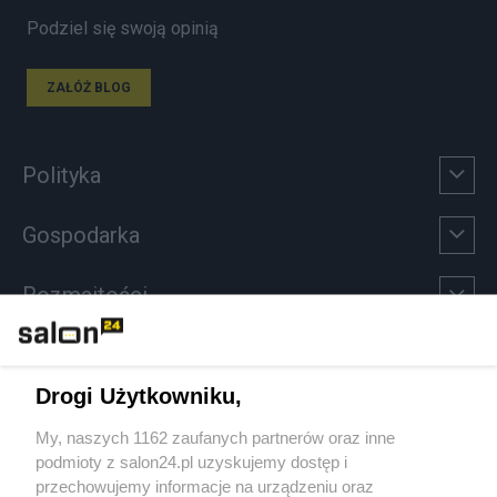
Podziel się swoją opinią
ZAŁÓŻ BLOG
Polityka
Gospodarka
Rozmaitości
Technologie
Drogi Użytkowniku,
Sport
My, naszych 1162 zaufanych partnerów oraz inne
podmioty z salon24.pl uzyskujemy dostęp i
Społeczeństwo
przechowujemy informacje na urządzeniu oraz