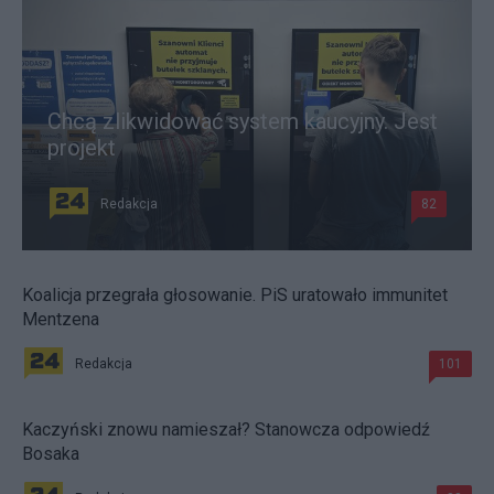
Chcą zlikwidować system kaucyjny. Jest
projekt
Redakcja
82
Koalicja przegrała głosowanie. PiS uratowało immunitet
Mentzena
Redakcja
101
Kaczyński znowu namieszał? Stanowcza odpowiedź
Bosaka