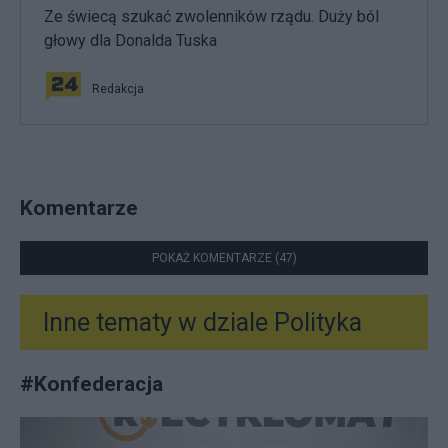
Ze świecą szukać zwolenników rządu. Duży ból
głowy dla Donalda Tuska
Redakcja
Komentarze
POKAŻ KOMENTARZE (47)
Inne tematy w dziale
Polityka
#
Konfederacja