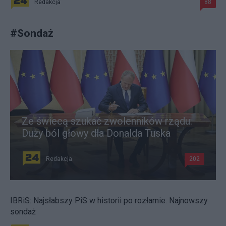
Redakcja
88
#
Sondaż
Ze świecą szukać zwolenników rządu.
Duży ból głowy dla Donalda Tuska
Redakcja
202
IBRiS: Najsłabszy PiS w historii po rozłamie. Najnowszy
sondaż