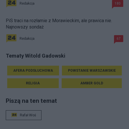
Redakcja
180
PiS traci na rozłamie z Morawieckim, ale prawica nie.
Najnowszy sondaż
Redakcja
67
Tematy Witold Gadowski
AFERA PODSŁUCHOWA
POWSTANIE WARSZAWSKIE
RELIGIA
AMBER GOLD
Piszą na ten temat
Rafał Woś