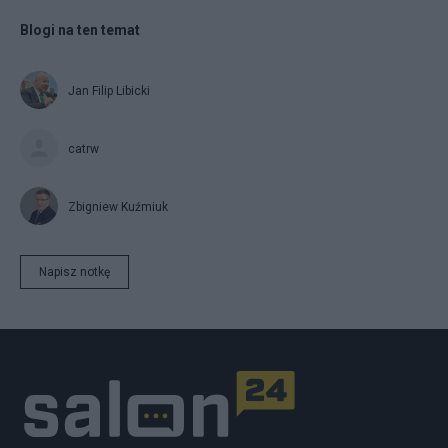
Blogi na ten temat
Jan Filip Libicki
catrw
Zbigniew Kuźmiuk
Napisz notkę