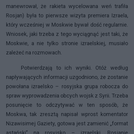
manewrował, że rakieta wycelowana weń trafiła
Rosjan) była to pierwsze wizyta premiera Izraela,
który wcześniej w Moskwie bywał dość regularnie.
Wniosek, jaki trzeba z tego wyciągnąć jest taki, że
Moskwie, a nie tylko stronie izraelskiej, musiało
zależeć na rozmowach.
Potwierdzają to ich wyniki. Otóż według
napływających informacji uzgodniono, że zostanie
powołana izraelsko – rosyjska grupa robocza do
spraw wyprowadzenia obcych wojsk z Syrii. Trzeba
posunięcie to odczytywać w ten sposób, że
Moskwa, tak zresztą napisał wprost komentator
Nizawisimej Gaziety, gotowa jest zamienić „format
astański” na rosyjsko – izraelski. Rosjanie