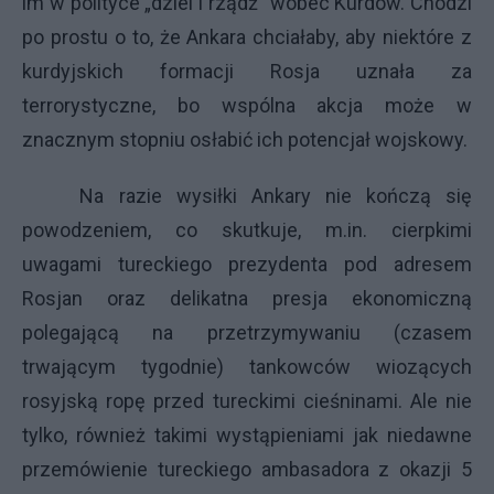
im w polityce „dziel i rządź” wobec Kurdów. Chodzi
po prostu o to, że Ankara chciałaby, aby niektóre z
kurdyjskich formacji Rosja uznała za
terrorystyczne, bo wspólna akcja może w
znacznym stopniu osłabić ich potencjał wojskowy.
Na razie wysiłki Ankary nie kończą się
powodzeniem, co skutkuje, m.in. cierpkimi
uwagami tureckiego prezydenta pod adresem
Rosjan oraz delikatna presja ekonomiczną
polegającą na przetrzymywaniu (czasem
trwającym tygodnie) tankowców wiozących
rosyjską ropę przed tureckimi cieśninami. Ale nie
tylko, również takimi wystąpieniami jak niedawne
przemówienie tureckiego ambasadora z okazji 5