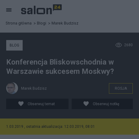
Strona główna
Blogi
Marek Budzisz
2680
BLOG
Konferencja Bliskowschodnia w
Warszawie sukcesem Moskwy?
Marek Budzisz
ROSJA
Obserwuj temat
Obserwuj notkę
1.03.2019 , ostatnia aktualizacja: 12.03.2019, 08:01