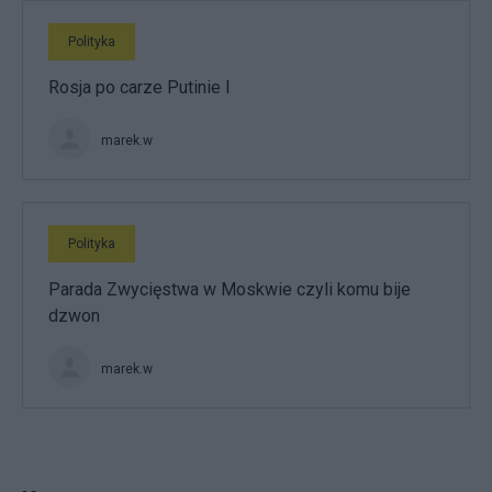
Polityka
Rosja po carze Putinie I
marek.w
Polityka
Parada Zwycięstwa w Moskwie czyli komu bije
dzwon
marek.w