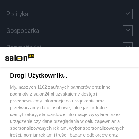
Polityka
Gospodarka
Rozmaitości
Technologie
Drogi Użytkowniku,
Sport
My, naszych 1162 zaufanych partnerów oraz inne
podmioty z salon24.pl uzyskujemy dostęp i
Społeczeństwo
przechowujemy informacje na urządzeniu oraz
przetwarzamy dane osobowe, takie jak unikalne
Kultura
identyfikatory, standardowe informacje wysyłane przez
urządzenie czy dane przeglądania w celu zapewniania
spersonalizowanych reklam, wybór spersonalizowanych
treści, pomiar reklam i treści, badanie odbiorców oraz