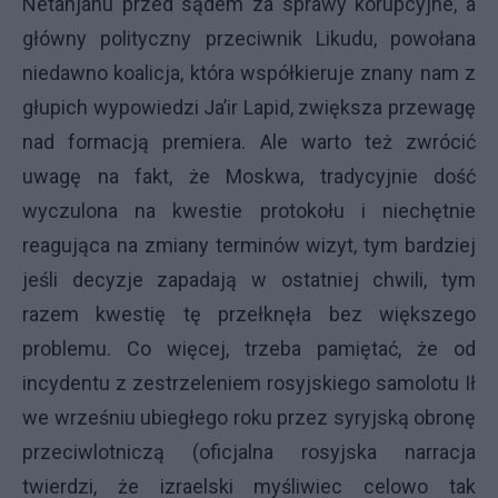
Netanjahu przed sądem za sprawy korupcyjne, a
główny polityczny przeciwnik Likudu, powołana
niedawno koalicja, która współkieruje znany nam z
głupich wypowiedzi Ja’ir Lapid, zwiększa przewagę
nad formacją premiera. Ale warto też zwrócić
uwagę na fakt, że Moskwa, tradycyjnie dość
wyczulona na kwestie protokołu i niechętnie
reagująca na zmiany terminów wizyt, tym bardziej
jeśli decyzje zapadają w ostatniej chwili, tym
razem kwestię tę przełknęła bez większego
problemu. Co więcej, trzeba pamiętać, że od
incydentu z zestrzeleniem rosyjskiego samolotu Ił
we wrześniu ubiegłego roku przez syryjską obronę
przeciwlotniczą (oficjalna rosyjska narracja
twierdzi, że izraelski myśliwiec celowo tak