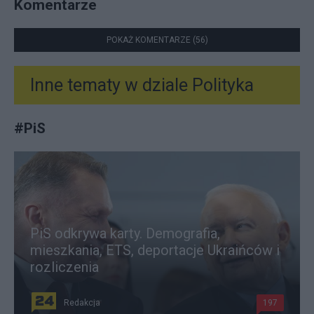
Komentarze
POKAŻ KOMENTARZE (56)
Inne tematy w dziale
Polityka
#
PiS
PiS odkrywa karty. Demografia,
mieszkania, ETS, deportacje Ukraińców i
rozliczenia
Redakcja
197