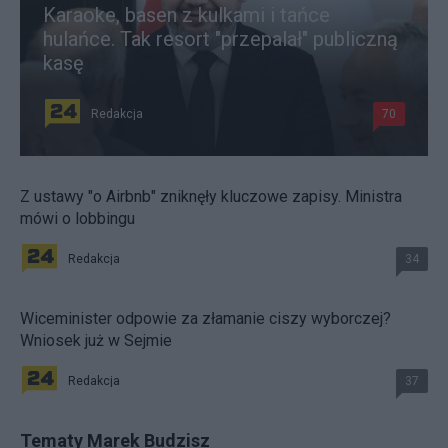
Karaoke, basen z kulkami i tańce
hulańce. Tak resort "przepalał" publiczną
kasę
Redakcja
70
Z ustawy "o Airbnb" zniknęły kluczowe zapisy. Ministra
mówi o lobbingu
Redakcja
34
Wiceminister odpowie za złamanie ciszy wyborczej?
Wniosek już w Sejmie
Redakcja
37
Tematy Marek Budzisz