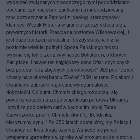
wydarzeń związanych z poszczególnymi pododdziałami,
osobami, czy miejskimi zaułkami ma niespodziewaną
moc oczyszczania Pamięci z ideolog. stereotypów i
kłamstw. Wszak Historia w gruncie rzeczy składa się z
prywatnych historii. Prawda na poziomie Wilanowskiej_1
jest dużo bardziej namacalna i bezdyskusyjna niż na
poziomie wielkiej polityki. Spoza Pańskiego tekstu
wyłania się ten przedziwny napęd Bohaterów, o których
Pan pisze. I nawet ten najgłębszy sens Ofiar, czynionych
bez patosu i bez zbędnych górnolotności" JES pod "Dzień
chwały największej baonu "Zośka" "350 lat temu Polakom i
Ukraińcom zabrakło mądrości, wyrozumiałości,
dojrzałości. Od buntu Chmielnickiego rozpoczął się
powolny upadek naszego wspólnego państwa. Ukraińcy
liczyli że pod berłem carów będzie im lepiej. Taras
Szewczenko pisał o Chmielnickim "oj, Bohdanku,
nierozumny synu..." Po 350 latach dostaliśmy, my Polacy i
Ukraińcy, od losu drugą szansę. Wznieść się ponad
wzajemne uprzedzenia, spróbować zrozumieć że historia