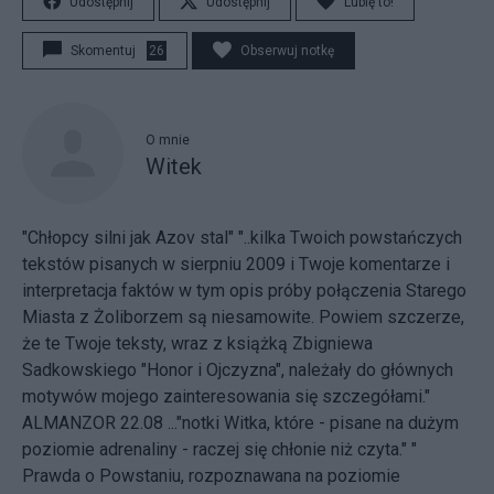
Udostępnij
Udostępnij
Lubię to!
Skomentuj
26
Obserwuj notkę
O mnie
Witek
"Chłopcy silni jak Azov stal" "..kilka Twoich powstańczych
tekstów pisanych w sierpniu 2009 i Twoje komentarze i
interpretacja faktów w tym opis próby połączenia Starego
Miasta z Żoliborzem są niesamowite. Powiem szczerze,
że te Twoje teksty, wraz z książką Zbigniewa
Sadkowskiego "Honor i Ojczyzna", należały do głównych
motywów mojego zainteresowania się szczegółami."
ALMANZOR 22.08 ..."notki Witka, które - pisane na dużym
poziomie adrenaliny - raczej się chłonie niż czyta." "
Prawda o Powstaniu, rozpoznawana na poziomie