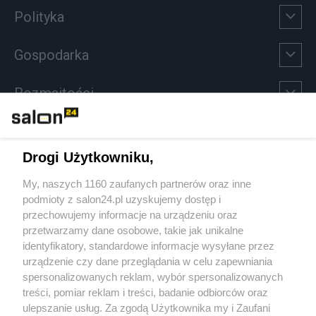
Polityka
Gospodarka
Rozmaitości
Technologie
Drogi Użytkowniku,
Sport
My, naszych 1160 zaufanych partnerów oraz inne
podmioty z salon24.pl uzyskujemy dostęp i
Społeczeństwo
przechowujemy informacje na urządzeniu oraz
przetwarzamy dane osobowe, takie jak unikalne
Kultura
identyfikatory, standardowe informacje wysyłane przez
urządzenie czy dane przeglądania w celu zapewniania
spersonalizowanych reklam, wybór spersonalizowanych
treści, pomiar reklam i treści, badanie odbiorców oraz
ulepszanie usług. Za zgodą Użytkownika my i Zaufani
X
Facebook
Instagram
Youtube