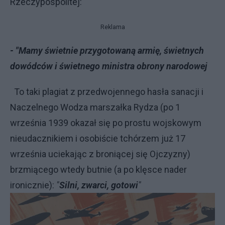
Rzeczypospolitej:
Reklama
- "Mamy świetnie przygotowaną armię, świetnych
dowódców i świetnego ministra obrony narodowej
To taki plagiat z przedwojennego hasła sanacji i
Naczelnego Wodza marszałka Rydza (po 1
września 1939 okazał się po prostu wojskowym
nieudacznikiem i osobiście tchórzem już 17
września uciekając z broniącej się Ojczyzny)
brzmiącego wtedy butnie (a po klęsce nader
ironicznie):
"
Silni, zwarci, gotowi
"