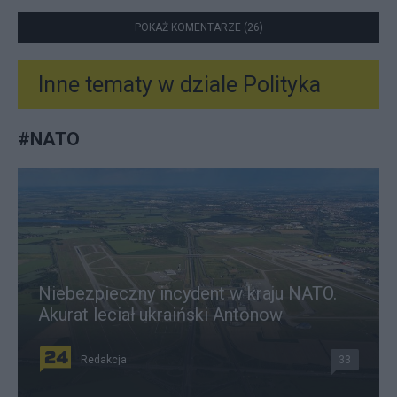
POKAŻ KOMENTARZE (26)
Inne tematy w dziale
Polityka
#
NATO
Niebezpieczny incydent w kraju NATO.
Akurat leciał ukraiński Antonow
Redakcja
33