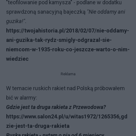
"teofilowanie pod kamysza" - podlane w dodatku
sprawdzoną sanacyjną bajeczką
"Nie oddamy ani
guzika!".
https://twojahistoria.pl/2018/02/07/nie-oddamy-
ani-guzika-tak-rydz-smigly-odgrazal-sie-
niemcom-w-1935-roku-co-jeszcze-warto-o-nim-
wiedziec
Reklama
W temacie ruskich rakiet nad Polską próbowałem
bić w alarmy:
Gdzie jest ta druga rakieta z Przewodowa?
https://www.salon24.pl/u/witas1972/1265356,gd
zie-jest-ta-druga-rakieta
Ruska rakieta - pytam o nią od 6 miesięcy