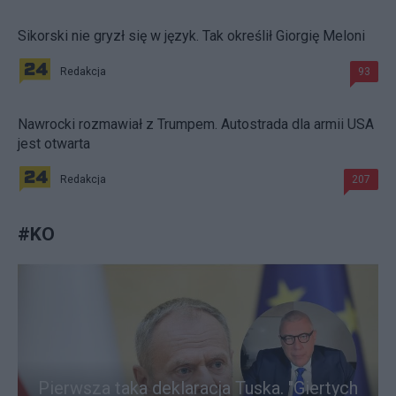
Sikorski nie gryzł się w język. Tak określił Giorgię Meloni
Redakcja
93
Nawrocki rozmawiał z Trumpem. Autostrada dla armii USA
jest otwarta
Redakcja
207
#
KO
Pierwsza taka deklaracja Tuska. "Giertych