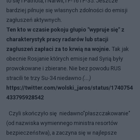
to się i Patriota, i Narwii, i F-16 i F-35. Jeszcze
bardziej pilnuje się własnych zdolności do emisji
zagłuszeń aktywnych.
Ten kto w czasie pokoju głupio "wypruje się" z
charakterystyk pracy radarów lub stacji
zagłuszeń zapłaci za to krwią na wojnie.
Tak jak
obecnie Rosjanie których emisje nad Syrią były
prowokowane i zbierane. Nie bez powodu RUS
stracili te trzy Su-34 niedawno
(...)
https://twitter.com/wolski_jaros/status/1740754
433795928542
Czyli skończyło się niedawno"płaszczakowanie"
(od nazwiska wymiennego ministra resortów
bezpieczeństwa), a zaczyna się w najlepsze