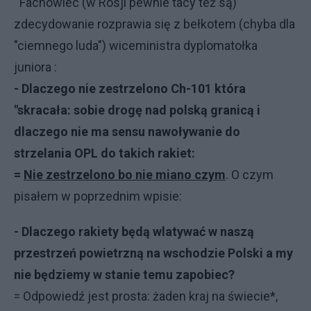
Fachowiec (w Rosji pewnie tacy też są)
zdecydowanie rozprawia się z bełkotem (chyba dla
"ciemnego luda") wiceministra dyplomatołka
juniora :
- Dlaczego nie zestrzelono Ch-101 która
"skracała: sobie drogę nad polską granicą i
dlaczego nie ma sensu nawoływanie do
strzelania OPL do takich rakiet:
=
Nie zestrzelono bo nie miano czym
. O czym
pisałem w poprzednim wpisie:
- Dlaczego rakiety będą wlatywać w naszą
przestrzeń powietrzną na wschodzie Polski a my
nie będziemy w stanie temu zapobiec?
= Odpowiedź jest prosta: żaden kraj na świecie*,