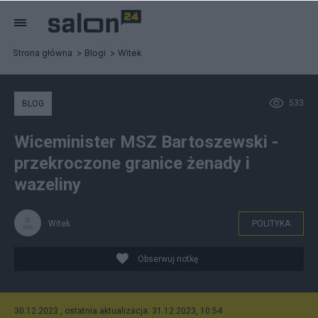
Strona główna
Blogi
Witek
533
BLOG
Wiceminister MSZ Bartoszewski -
przekroczone granice żenady i
wazeliny
Witek
POLITYKA
Obserwuj notkę
30.12.2023 , ostatnia aktualizacja: 31.12.2023, 10:54