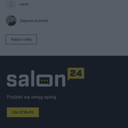
catrw
Zbigniew Kuźmiuk
Napisz notkę
Podziel się swoją opinią
ZAŁÓŻ BLOG