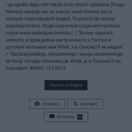
i geografia dając nam takich a nie innych sąsiadów (Rosję i
Niemcy) skazały nas na sojusz, jeżeli chcemy żyć w
wolnych i niepodległych krajach. To powrót do naszej
wspólnej historii, droga oczywiście ryzykowna na której
czyha wiele niebezpieczeństw (...) "Более подлого,
низкого, и враждебно настроенного к России и
русским человека чем Witek, я в Салоне24 не видел"
= "Bardziej podłego, nikczemnego i wrogo nastawionego
do Rosji i Rosjan człowieka jak Witek, ja w Salonie24 nie
widziałem" AKSKII 13.2.2013
Nowości od blogera
Udostępnij
Udostępnij
Skomentuj
26