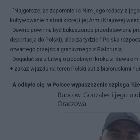
"Najgorsze, że zapomnieli o Nim jego rodacy z jego 
kultywowanie historii której i jej Armii Krajowej wsa
Dawno powinna być Łukaszence przedstawiona prop
deportacja do Polski), albo za tydzień Polska rozpo
otwartego przejścia granicznego z Białorusią.
Dogadać się z Litwą o podobnym kroku z litewskim
+ zakaz wjazdu na teren Polski aut z białoruskimi n
A odbyło się: w Polsce wypuszczenie szpiega "ł