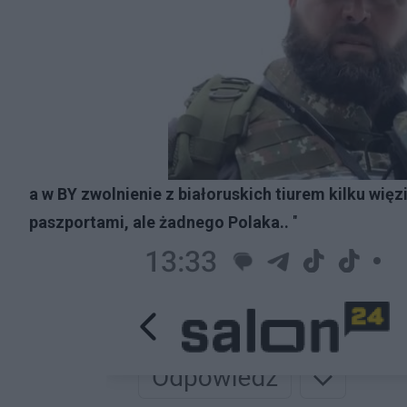
a w BY zwolnienie z białoruskich tiurem kilku wię
paszportami, ale żadnego Polaka..
"