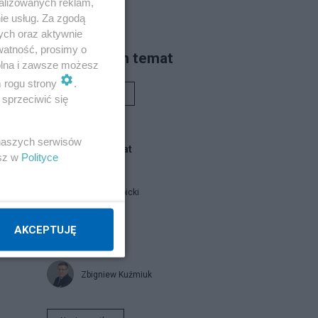
alizowanych reklam,
ie usług. Za zgodą
ych oraz aktywnie
watność, prosimy o
Piszą na ten temat
wolna i zawsze możesz
m rogu strony
.
Rafał Woś
sprzeciwić się
 naszych serwisów
Blogi na ten temat
ż,
esz w
Polityce
Jan Filip Libicki
AKCEPTUJĘ
catrw
Zbigniew Kuźmiuk