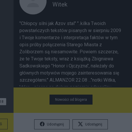
Witek
"Chłopcy silni jak Azov stal" "..kilka Twoich
powstańczych tekstów pisanych w sierpniu 2009
i Twoje komentarze i interpretacja faktów w tym
opis próby połączenia Starego Miasta z
Żoliborzem są niesamowite. Powiem szczerze,
że te Twoje teksty, wraz z książką Zbigniewa
Sadkowskiego "Honor i Ojczyzna", należały do
głównych motywów mojego zainteresowania się
szczegółami." ALMANZOR 22.08 ..."notki Witka,
które - pisane na dużym poziomie adrenaliny -
raczej się chłonie niż czyta." " Prawda o
Nowości od blogera
Powstaniu, rozpoznawana na poziomie wydarzeń
18
związanych z poszczególnymi pododdziałami,
osobami, czy miejskimi zaułkami ma
niespodziewaną moc oczyszczania Pamięci z
G
Udostępnij
Udostępnij
ideolog. stereotypów i kłamstw. Wszak Historia w