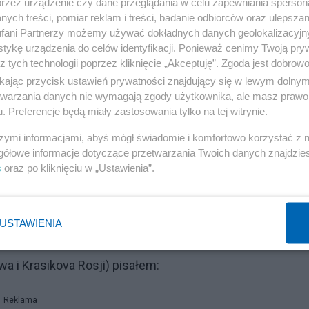
przez urządzenie czy dane przeglądania w celu zapewniania sperson
ych treści, pomiar reklam i treści, badanie odbiorców oraz ulepszan
fani Partnerzy możemy używać dokładnych danych geolokalizacyjn
tykę urządzenia do celów identyfikacji. Ponieważ cenimy Twoją pry
z tych technologii poprzez kliknięcie „Akceptuję”. Zgoda jest dobro
ikając przycisk ustawień prywatności znajdujący się w lewym dolny
etwarzania danych nie wymagają zgody użytkownika, ale masz prawo 
. Preferencje będą miały zastosowania tylko na tej witrynie.
szymi informacjami, abyś mógł świadomie i komfortowo korzystać z
ce znany rosyjski archeolog, pracownik Państwowego Muzeum Ermita
gółowe informacje dotyczące przetwarzania Twoich danych znajdzi
s
oraz po kliknięciu w „Ustawienia”.
ewnętrznego na wniosek władz ukraińskich. Naukowiec jest
a oskarża go o nielegalne prace archeologiczne na Krymie, które
USTAWIENIA
a i Krasikova Rosji) pisałem:
Reklama