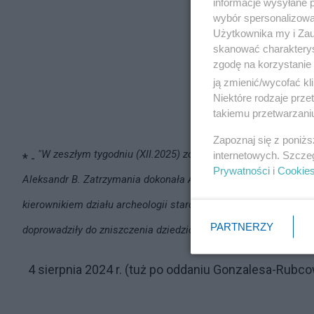
informacje wysyłane 
wybór spersonalizowan
Użytkownika my i Zau
skanować charakterys
zgodę na korzystanie 
ją zmienić/wycofać kl
Niektóre rodzaje prz
takiemu przetwarzaniu
Zapoznaj się z poniż
"W zeszłym tygodniu (XII.2025) został aresztowany w Pols
internetowych. Szcze
* -
Prywatności
i
Cookie
Aleksandr B. Zatrzymania dokonała Agencja Bezpieczeństwa W
kierownikiem działu archeologii starożytnej w Ermitażu. Ukrain
PARTNERZY
doprowadziły do ​​zniszczenia dziedzictwa ..."
4 sierpnia 2024 r. (tuż po oddaniu Gonzalesa-Rubcow