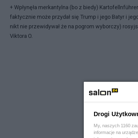
+ Wpłynęła merkantylna (bo z biedy) Kartofellnführ
faktycznie może przydał się Trump i jego Batyr i j
nikt nie przewidywał że na pogrom wyborczy) rosyjs
Viktora O.
Drogi Użytkow
My, naszych 1160 zau
informacje na urządze