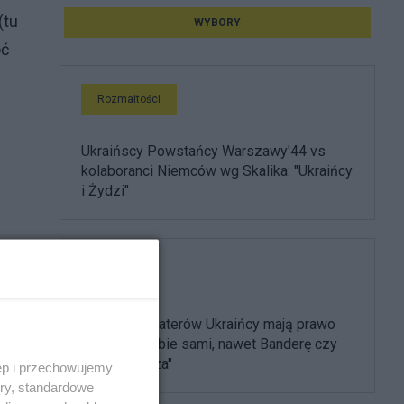
(tu
WYBORY
oć
Rozmaitości
Ukraińscy Powstańcy Warszawy'44 vs
kolaboranci Niemców wg Skalika: "Ukraińcy
i Żydzi"
Polityka
"Swoich bohaterów Ukraińcy mają prawo
wybierać sobie sami, nawet Banderę czy
Szuchewycza"
ęp i przechowujemy
ory, standardowe