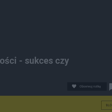
ości - sukces czy
Obserwuj notkę
BLO