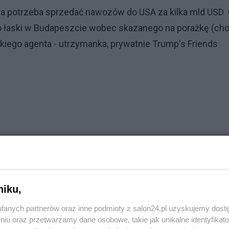
era potrzeba sprzedać nawozów do USA za kilka mld USD 
ego łaski w Budapeszcie wobec skazanego na porażkę (ch
kiego agenta - utrzymanka, prywatnie Trump's Friends
niku,
fanych partnerów oraz inne podmioty z salon24.pl uzyskujemy dost
niu oraz przetwarzamy dane osobowe, takie jak unikalne identyfikat