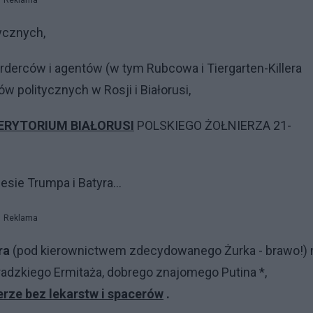
Reklama
ycznych,
rderców i agentów (w tym Rubcowa i Tiergarten-Killera
ów politycznych w Rosji i Białorusi,
ERYTORIUM BIAŁORUSI
POLSKIEGO ŻOŁNIERZA 21-
sie Trumpa i Batyra...
Reklama
ura
(pod kierownictwem zdecydowanego Żurka - brawo!) 
radzkiego Ermitaża, dobrego znajomego Putina *,
rze bez lekarstw i spacerów
.