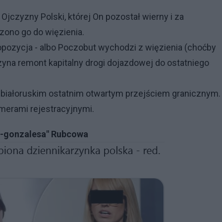
Ojczyzny Polski, której On pozostał wierny i za
dzono go do więzienia.
ozycja - albo Poczobut wychodzi z więzienia (choćby
czyna remont kapitalny drogi dojazdowej do ostatniego
-białoruskim ostatnim otwartym przejściem granicznym.
umerami rejestracyjnymi.
że-gonzalesa" Rubcowa