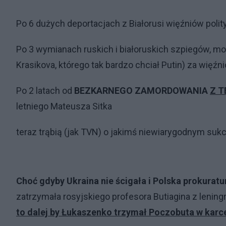
Po 6 dużych deportacjach z Białorusi więźniów polit
Po 3 wymianach ruskich i białoruskich szpiegów, mo
Krasikova, którego tak bardzo chciał Putin) za więźni
Po 2 latach od
BEZKARNEGO ZAMORDOWANIA
Z T
letniego Mateusza Sitka
teraz trąbią (jak TVN) o jakimś niewiarygodnym sukce
Choć gdyby Ukraina nie ścigała i Polska prokurat
zatrzymała rosyjskiego profesora Butiagina z lening
to dalej by Łukaszenko trzymał Poczobuta w karce