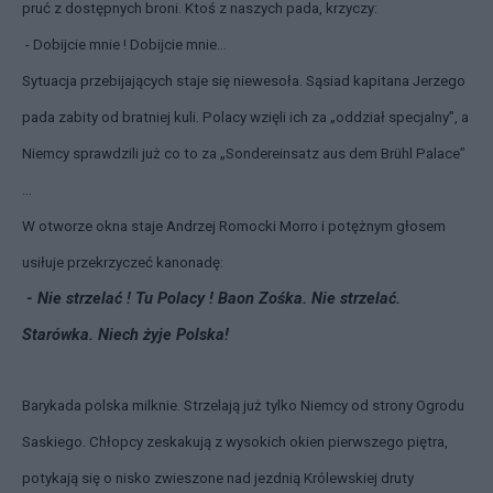
pruć z dostępnych broni. Ktoś z naszych pada, krzyczy:
- Dobijcie mnie ! Dobijcie mnie…
Sytuacja przebijających staje się niewesoła. Sąsiad kapitana Jerzego
pada zabity od bratniej kuli. Polacy wzięli ich za „oddział specjalny”, a
Niemcy sprawdzili już co to za „Sondereinsatz aus dem Brühl Palace”
…
W otworze okna staje Andrzej Romocki Morro i potężnym głosem
usiłuje przekrzyczeć kanonadę:
- Nie strzelać ! Tu Polacy ! Baon Zośka. Nie strzelać.
Starówka. Niech żyje Polska!
Barykada polska milknie. Strzelają już tylko Niemcy od strony Ogrodu
Saskiego. Chłopcy zeskakują z wysokich okien pierwszego piętra,
potykają się o nisko zwieszone nad jezdnią Królewskiej druty