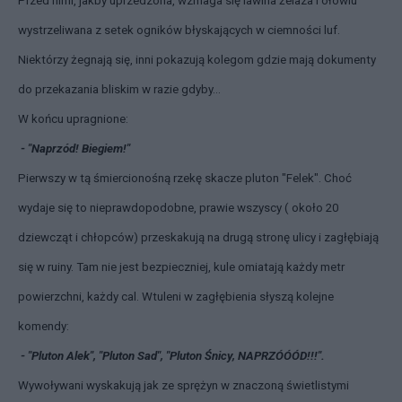
Przed nimi, jakby uprzedzona, wzmaga się lawina żelaza i ołowiu
wystrzeliwana z setek ogników błyskających w ciemności luf.
Niektórzy żegnają się, inni pokazują kolegom gdzie mają dokumenty
do przekazania bliskim w razie gdyby...
W końcu upragnione:
- "Naprzód! Biegiem!"
Pierwszy w tą śmiercionośną rzekę skacze pluton "Felek". Choć
wydaje się to nieprawdopodobne, prawie wszyscy ( około 20
dziewcząt i chłopców) przeskakują na drugą stronę ulicy i zagłębiają
się w ruiny. Tam nie jest bezpieczniej, kule omiatają każdy metr
powierzchni, każdy cal. Wtuleni w zagłębienia słyszą kolejne
komendy:
- "Pluton Alek", "Pluton Sad", "Pluton Śnicy, NAPRZÓÓÓD!!!".
Wywoływani wyskakują jak ze sprężyn w znaczoną świetlistymi