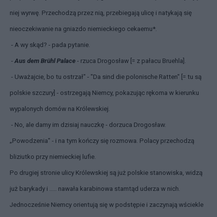
niej wyrwę. Przechodzą przez nią, przebiegają ulicę i natykają się
nieoczekiwanie na gniazdo niemieckiego cekaemu*.
- A wy skąd? - pada pytanie.
-
Aus dem Brühl Palace
- rzuca Drogosław [= z pałacu Bruehla].
- Uważajcie, bo tu ostrzał" - "Da sind die polonische Ratten" [= tu są
polskie szczury] - ostrzegają Niemcy, pokazując rękoma w kierunku
wypalonych domów na Królewskiej.
- No, ale damy im dzisiaj nauczkę - dorzuca Drogosław.
„Powodzenia" - i na tym kończy się rozmowa. Polacy przechodzą
bliziutko przy niemieckiej lufie.
Po drugiej stronie ulicy Królewskiej są już polskie stanowiska, widzą
już barykady i ….. nawała karabinowa stamtąd uderza w nich.
Jednocześnie Niemcy orientują się w podstępie i zaczynają wściekle