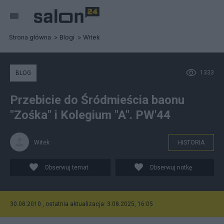
Strona główna
Blogi
Witek
1333
BLOG
Przebicie do Śródmieścia baonu
"Zośka" i Kolegium "A". PW'44
Witek
HISTORIA
Obserwuj temat
Obserwuj notkę
30.08.2010 , ostatnia aktualizacja: 3.08.2025, 16:05