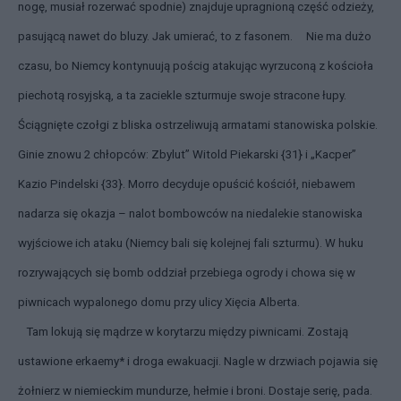
nogę, musiał rozerwać spodnie) znajduje upragnioną część odzieży,
pasującą nawet do bluzy. Jak umierać, to z fasonem. Nie ma dużo
czasu, bo Niemcy kontynuują pościg atakując wyrzuconą z kościoła
piechotą rosyjską, a ta zaciekle szturmuje swoje stracone łupy.
Ściągnięte czołgi z bliska ostrzeliwują armatami stanowiska polskie.
Ginie znowu 2 chłopców: Zbylut” Witold Piekarski {31} i „Kacper”
Kazio Pindelski {33}. Morro decyduje opuścić kościół, niebawem
nadarza się okazja – nalot bombowców na niedalekie stanowiska
wyjściowe ich ataku (Niemcy bali się kolejnej fali szturmu). W huku
rozrywających się bomb oddział przebiega ogrody i chowa się w
piwnicach wypalonego domu przy ulicy Xięcia Alberta.
Tam lokują się mądrze w korytarzu między piwnicami. Zostają
ustawione erkaemy* i droga ewakuacji. Nagle w drzwiach pojawia się
żołnierz w niemieckim mundurze, hełmie i broni. Dostaje serię, pada.