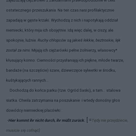
zajeżdżają ciężarówki z żandarmami prawdopodobnie w celu
ostatecznego przeszukania. Na ten czas nasi profilaktycznie
zapadają w gęste krzaki. Wychodzą z nich i napotykają oddział
niemiecki, który mija ich obojętnie. Idą więc dalej, w ciszy, ale
spokojnie, luźnie.
Ruchy chłopców są jakieś lekkie, beztroskie, lęk
został za nimi
. Mijają ich ciężarówki pełne żołnierzy, własowcy*
kłusujący konno. Ciemności przysłaniają ich piękne, młode twarze,
bandaże (na szczęście) szare, dziewczęce sylwetki w środku,
kuśtykających rannych…
Dochodzą do końca parku (tzw. Ogród Saski), a tam… stalowa
siatka. Chwila zatrzymania na poszukanie i wtedy donośny głos
dowódcy niemieckiej placówki :
[ =
-
Hier kommt ihr nicht durch, ihr müßt zurück.
Tędy nie przejdziecie,
musicie się cofnąć]