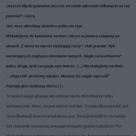
Jeszcze błyski granatów, jeszcze wściekłe uderzenie kilkunastu na raz
peemów* i cisza.
Jan, nasz ukochany dowódca pułku nie żyje.
Wskakujemy do kamienicy na lewo i ukryci w piwnicy celujemy po
oknach. Z domu na wprost wybiegają ruscy*. Huk granatu. Ryk
nacierających zagłusza skomlenie rannych. Nagle seria erkaemu*
jedna, druga, tynk zasypuje nam twarze. (…) Wyskakujemy na dwór.
- „Naprzód! Jesteśmy odcięci. Musimy iść ciągle naprzód!”
Poznaję głos Andrzeja Morro.
(1)
To wokół niego grupuje się oddział około 60 żołnierzy i kilku
sanitariuszek. Mimo, że jest wśród nich kpt. Trzaska [Konopacki], kpt.
Jerzy [Białous] dowódca batalionu, por. Śnica [Górecki] to on nadaje
ton i kierunek otoczonej zewsząd wrogami grupie rozbitków. Por.