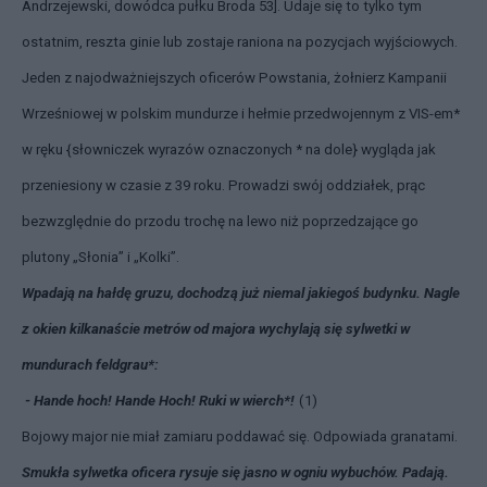
Andrzejewski, dowódca pułku Broda 53]. Udaje się to tylko tym
ostatnim, reszta ginie lub zostaje raniona na pozycjach wyjściowych.
Jeden z najodważniejszych oficerów Powstania, żołnierz Kampanii
Wrześniowej w polskim mundurze i hełmie przedwojennym z VIS-em*
w ręku {słowniczek wyrazów oznaczonych * na dole} wygląda jak
przeniesiony w czasie z 39 roku. Prowadzi swój oddziałek, prąc
bezwzględnie do przodu trochę na lewo niż poprzedzające go
plutony „Słonia” i „Kolki”.
Wpadają na hałdę gruzu, dochodzą już niemal jakiegoś budynku. Nagle
z okien kilkanaście metrów od majora wychylają się sylwetki w
mundurach feldgrau*:
- Hande hoch! Hande Hoch! Ruki w wierch*!
(1)
Bojowy major nie miał zamiaru poddawać się. Odpowiada granatami.
Smukła sylwetka oficera rysuje się jasno w ogniu wybuchów. Padają.