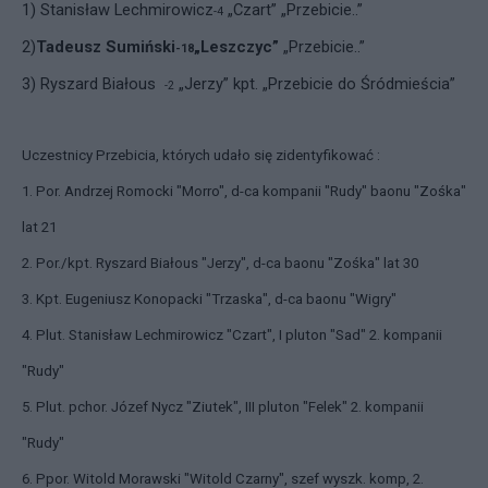
1) Stanisław Lechmirowicz
„Czart” „Przebicie..”
-4
2)
Tadeusz Sumiński
„Leszczyc”
„Przebicie..”
-18
3) Ryszard Białous
„Jerzy” kpt. „Przebicie do Śródmieścia”
-2
Uczestnicy Przebicia, których udało się zidentyfikować :
1. Por. Andrzej Romocki "Morro", d-ca kompanii "Rudy" baonu "Zośka"
lat 21
2. Por./kpt. Ryszard Białous "Jerzy", d-ca baonu "Zośka" lat 30
3. Kpt. Eugeniusz Konopacki "Trzaska", d-ca baonu "Wigry"
4. Plut. Stanisław Lechmirowicz "Czart", I pluton "Sad" 2. kompanii
"Rudy"
5. Plut. pchor. Józef Nycz "Ziutek", III pluton "Felek" 2. kompanii
"Rudy"
6. Ppor. Witold Morawski "Witold Czarny", szef wyszk. komp, 2.