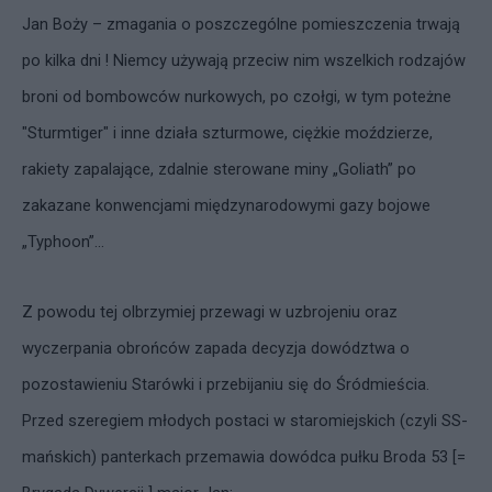
Jan Boży – zmagania o poszczególne pomieszczenia trwają
po kilka dni !
Niemcy używają przeciw nim wszelkich rodzajów
broni od bombowców nurkowych, po czołgi, w tym poteżne
"Sturmtiger" i inne działa szturmowe, ciężkie moździerze,
rakiety zapalające, zdalnie sterowane miny „Goliath” po
zakazane konwencjami międzynarodowymi gazy bojowe
„Typhoon”...
Z powodu tej olbrzymiej przewagi w uzbrojeniu oraz
wyczerpania obrońców zapada decyzja dowództwa o
pozostawieniu Starówki i przebijaniu się do Śródmieścia.
Przed szeregiem młodych postaci w staromiejskich (czyli SS-
mańskich) panterkach przemawia dowódca pułku Broda 53 [=