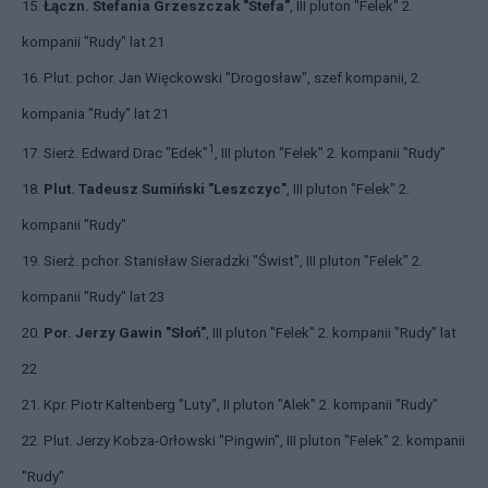
15.
Łączn. Stefania Grzeszczak "Stefa"
, III pluton "Felek" 2.
kompanii "Rudy" lat 21
16. Plut. pchor. Jan Więckowski "Drogosław", szef kompanii, 2.
kompania "Rudy" lat 21
1
17. Sierż. Edward Drac "Edek"
, III pluton "Felek" 2. kompanii "Rudy"
18.
Plut. Tadeusz Sumiński "Leszczyc"
, III pluton "Felek" 2.
kompanii "Rudy"
19. Sierż. pchor. Stanisław Sieradzki "Świst", III pluton "Felek" 2.
kompanii "Rudy" lat 23
20.
Por. Jerzy Gawin "Słoń"
, III pluton "Felek" 2. kompanii "Rudy" lat
22
21. Kpr. Piotr Kaltenberg "Luty", II pluton "Alek" 2. kompanii "Rudy"
22. Plut. Jerzy Kobza-Orłowski "Pingwin", III pluton "Felek" 2. kompanii
"Rudy"