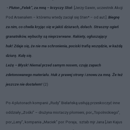
- Pluton „Felek”, za mną – krzyczy Słoń
[Jerzy Gawin, uczestnik Akcji
Pod Arsenałem – któremu wtedy zaciął się Sten* – od aut.].
Biegnę
za nim, co chwila kryjąc się w jakiś dziurach, dołach. Straszny ogień
granatników, wybuchy są nieprzerwane. Rakiety, ogłuszający
huk! Zdaje się, że nie ma schronienia, pociski trafią wszędzie, w każdą
dziurę. Kulę się.
Leżę – Błysk! Niemal przed samym nosem, czuję zapach
zdetonowanego materiału. Huk z prawej strony i znowu za mną. Że też
jeszcze nie dostałem!
(2)
Po 4 plutonach kompanii „Rudy” Bielańską usiłują przeskoczyć inne
oddziały „Zośki” – drużyna miotaczy płomieni, por.„Topolnickiego”,
por.„Leny”, kompania „Maciek” por. Poraja, sztab mjr Jana [Jan Kajus