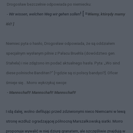
Drogosław bezczelnie odpowiada po niemiecku:
! [ =
- Wir wissen, welchen Weg wir gehen sollen
Wiemy, którędy mamy
iść! ]
Niemiec pyta o hasło, Drogosław odpowiada, że są oddziałem
specjalnym wysłanym pilnie z Pałacu Bruehla (dowództwo gen.
Stahela) i nie zdążono im podać aktualnego hasła. Pyta: „Wo sind
diese polnische Banditen?” [=gdzie są ci polscy bandyci?]. Oficer
śmieje się… Morro wykrzykuj swoje:
- Mannschaft! Mannschaft! Mannschaft!
I idą dalej, wolno defilując przed zdziwionymi nieco Niemcami w lewą
stronę wzdłuż ogradzającej północną Marszałkowską siatki. Morro
proponuje wywalić w niej dziurę granatem, ale szczęśliwie znajdują w