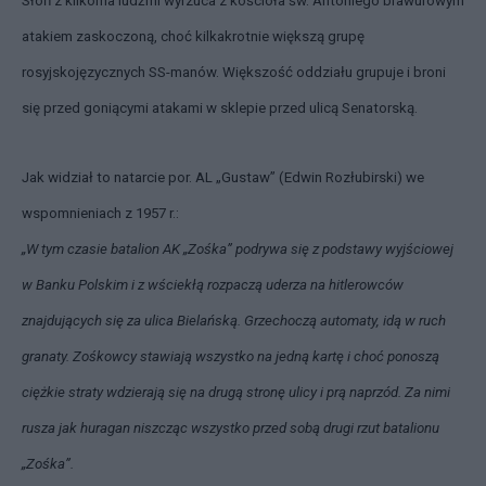
Słoń z kilkoma ludźmi wyrzuca z kościoła św. Antoniego brawurowym
atakiem zaskoczoną, choć kilkakrotnie większą grupę
rosyjskojęzycznych SS-manów. Większość oddziału grupuje i broni
się przed goniącymi atakami w sklepie przed ulicą Senatorską.
Jak widział to natarcie por. AL „Gustaw” (Edwin Rozłubirski) we
wspomnieniach z 1957 r.:
„W tym czasie batalion AK „Zośka” podrywa się z podstawy wyjściowej
w Banku Polskim i z wściekłą rozpaczą uderza na hitlerowców
znajdujących się za ulica Bielańską. Grzechoczą automaty, idą w ruch
granaty. Zośkowcy stawiają wszystko na jedną kartę i choć ponoszą
ciężkie straty wdzierają się na drugą stronę ulicy i prą naprzód. Za nimi
rusza jak huragan niszcząc wszystko przed sobą drugi rzut batalionu
„Zośka”.