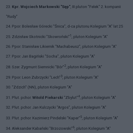
23.
Kpr. Wojciech Markowski "Sęp"
, III pluton "Felek" 2. kompanii
"Rudy"
24. Ppor. Bolesław Górecki "Śnica", d-ca plutonu Kolegium "A" lat 25
1
25. Zdzisław Skotnicki "Skowroński"
, pluton Kolegium "A"
26. Ppor. Stanisław Likiernik "Machabeusz", pluton Kolegium "A"
27. Ppor. Jan Bagiński "Socha", pluton Kolegium "A"
2
28. Szer. Zygmunt Siemnicki "Bór"
, pluton Kolegium "A"
3
29. Ppor. Leon Zubrzycki "Lech"
, pluton Kolegium "A"
30. "Zdzich" (NN), pluton Kolegium "A"
4
31. Plut. pchor.
Witold Piekarski
"Zbylut"
, pluton Kolegium "A"
32. Plut. pchor. Jan Kulczycki "Argos", pluton Kolegium "A"
5
33. Plut. pchor. Kazimierz Pindelski "Kaper"
, pluton Kolegium "A"
6
34. Aleksander Kabański "Brzozowski"
, pluton Kolegium "A"