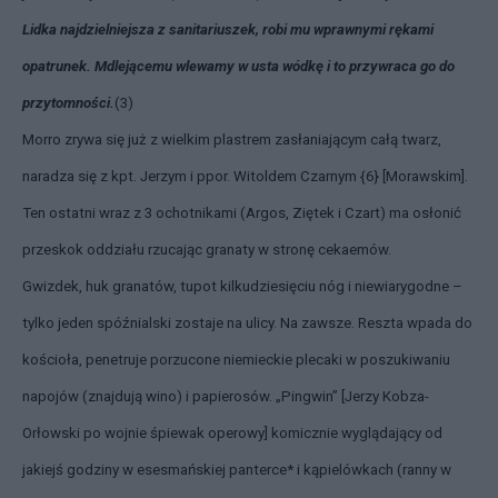
Lidka najdzielniejsza z sanitariuszek, robi mu wprawnymi rękami
opatrunek. Mdlejącemu wlewamy w usta wódkę i to przywraca go do
przytomności.
(3)
Morro zrywa się już z wielkim plastrem zasłaniającym całą twarz,
naradza się z kpt. Jerzym i ppor. Witoldem Czarnym {6} [Morawskim].
Ten ostatni wraz z 3 ochotnikami (Argos, Ziętek i Czart) ma osłonić
przeskok oddziału rzucając granaty w stronę cekaemów.
Gwizdek, huk granatów, tupot kilkudziesięciu nóg i niewiarygodne –
tylko jeden spóźnialski zostaje na ulicy. Na zawsze. Reszta wpada do
kościoła, penetruje porzucone niemieckie plecaki w poszukiwaniu
napojów (znajdują wino) i papierosów. „Pingwin” [Jerzy Kobza-
Orłowski po wojnie śpiewak operowy] komicznie wyglądający od
jakiejś godziny w esesmańskiej panterce* i kąpielówkach (ranny w