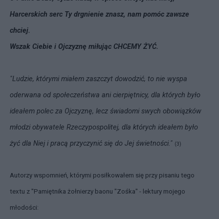
Harcerskich serc Ty drgnienie znasz, nam pomóc zawsze
chciej.
Wszak Ciebie i Ojczyznę miłując CHCEMY ŻYĆ.
"Ludzie, którymi miałem zaszczyt dowodzić, to nie wyspa
oderwana od społeczeństwa ani cierpiętnicy, dla których było
ideałem polec za Ojczyznę, lecz świadomi swych obowiązków
młodzi obywatele Rzeczypospolitej, dla których ideałem było
żyć dla Niej i pracą przyczynić się do Jej świetności
."
(3)
Autorzy wspomnień, którymi posiłkowałem się przy pisaniu tego
textu z "Pamiętnika żołnierzy baonu "Zośka" - lektury mojego
młodości: