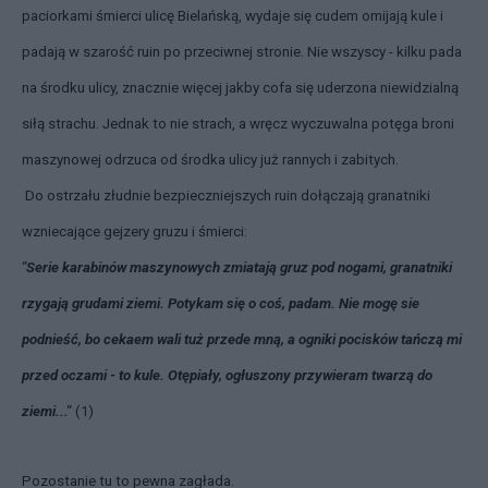
paciorkami śmierci ulicę Bielańską, wydaje się cudem omijają kule i
padają w szarość ruin po przeciwnej stronie. Nie wszyscy - kilku pada
na środku ulicy, znacznie więcej jakby cofa się uderzona niewidzialną
siłą strachu. Jednak to nie strach, a wręcz wyczuwalna potęga broni
maszynowej odrzuca od środka ulicy już rannych i zabitych.
Do ostrzału złudnie bezpieczniejszych ruin dołączają granatniki
wzniecające gejzery gruzu i śmierci:
"Serie karabinów maszynowych zmiatają gruz pod nogami, granatniki
rzygają grudami ziemi. Potykam się o coś, padam. Nie mogę sie
podnieść, bo cekaem wali tuż przede mną, a ogniki pocisków tańczą mi
przed oczami - to kule. Otępiały, ogłuszony przywieram twarzą do
ziemi..."
(1)
Pozostanie tu to pewna zagłada.