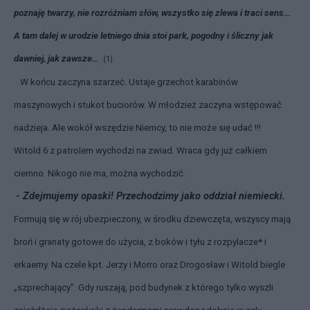
poznaję twarzy, nie rozróżniam słów, wszystko się zlewa i traci sens…
A tam dalej w urodzie letniego dnia stoi park, pogodny i śliczny jak
dawniej, jak zawsze…
(1)
W końcu zaczyna szarzeć. Ustaje grzechot karabinów
maszynowych i stukot buciorów. W młodzież zaczyna wstępować
nadzieja. Ale wokół wszędzie Niemcy, to nie może się udać !!!
Witold 6 z patrolem wychodzi na zwiad. Wraca gdy już całkiem
ciemno. Nikogo nie ma, można wychodzić.
- Zdejmujemy opaski! Przechodzimy jako oddział niemiecki.
Formują się w rój ubezpieczony, w środku dziewczęta, wszyscy mają
broń i granaty gotowe do użycia, z boków i tyłu z rozpylacze* i
erkaemy. Na czele kpt. Jerzy i Morro oraz Drogosław i Witold biegle
„szprechający”. Gdy ruszają, pod budynek z którego tylko wyszli