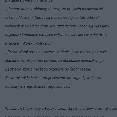
Brygada Dywersji ] major Jan:
-„Jestem dumny, chłopcy, dumny, że przyszło mi dowodzić
takim oddziałem. Dumni są moi dowódcy, że taki oddział
wchodził w skład ich grup. Moi zwierzchnicy oceniają was jako
najlepszą kompanię nie tylko w Warszawie, ale i w całej Armii
Krajowej i Wojsku Polskim…”
-„Przed Wami teraz najcięższe zadanie, jakie można postawić
żołnierzowi, ale jestem pewien, że dokonacie niemożliwego:
Będziecie szpicą naszego przebicia do Śródmieścia.
Za wami pójdą inni i uratują skazane na zagładę waleczne
.”
oddziały Starego Miasta i jego ludność
Wreszcie o 3-iej w nocy chłopcy przyczajają się na stanowiskach wyloto