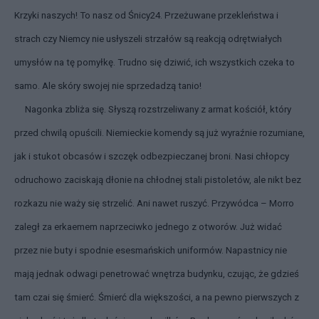
Krzyki naszych! To nasz od Śnicy24. Przeżuwane przekleństwa i
strach czy Niemcy nie usłyszeli strzałów są reakcją odrętwiałych
umysłów na tę pomyłkę. Trudno się dziwić, ich wszystkich czeka to
samo. Ale skóry swojej nie sprzedadzą tanio!
Nagonka zbliża się. Słyszą rozstrzeliwany z armat kościół, który
przed chwilą opuścili. Niemieckie komendy są już wyraźnie rozumiane,
jak i stukot obcasów i szczęk odbezpieczanej broni. Nasi chłopcy
odruchowo zaciskają dłonie na chłodnej stali pistoletów, ale nikt bez
rozkazu nie waży się strzelić. Ani nawet ruszyć. Przywódca – Morro
zaległ za erkaemem naprzeciwko jednego z otworów. Już widać
przez nie buty i spodnie esesmańskich uniformów. Napastnicy nie
mają jednak odwagi penetrować wnętrza budynku, czując, że gdzieś
tam czai się śmierć. Śmierć dla większości, a na pewno pierwszych z