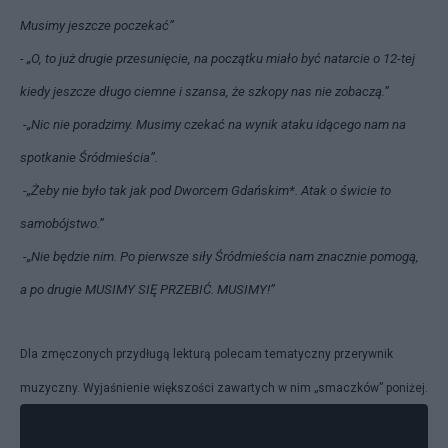
Musimy jeszcze poczekać”
- „O, to już drugie przesunięcie, na początku miało być natarcie o 12-tej
kiedy jeszcze długo ciemne i szansa, że szkopy nas nie zobaczą.”
-„Nic nie poradzimy. Musimy czekać na wynik ataku idącego nam na
spotkanie Śródmieścia”.
-„Żeby nie było tak jak
pod Dworcem Gdańskim*.
Atak o świcie to
samobójstwo.”
-„Nie będzie nim. Po pierwsze siły Śródmieścia nam znacznie pomogą,
a po drugie MUSIMY SIĘ PRZEBIĆ. MUSIMY!”
Dla zmęczonych przydługą lekturą polecam tematyczny przerywnik
muzyczny. Wyjaśnienie większości zawartych w nim „smaczków” poniżej.