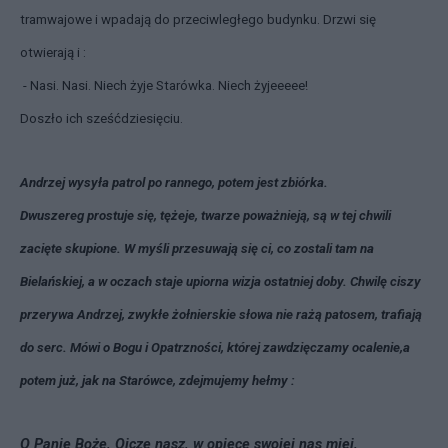
tramwajowe i wpadają do przeciwległego budynku. Drzwi się
otwierają i :
- Nasi. Nasi. Niech żyje Starówka. Niech żyjeeeee!
Doszło ich sześćdziesięciu.
Andrzej wysyła patrol po rannego, potem jest zbiórka.
Dwuszereg prostuje się, tężeje, twarze poważnieją, są w tej chwili
zacięte skupione. W myśli przesuwają się ci, co zostali tam na
Bielańskiej, a w oczach staje upiorna wizja ostatniej doby. Chwilę ciszy
przerywa Andrzej, zwykłe żołnierskie słowa nie rażą patosem, trafiają
do serc. Mówi o Bogu i Opatrzności, której zawdzięczamy ocalenie,a
potem już, jak na Starówce, zdejmujemy hełmy :
O Panie Boże, Ojcze nasz, w opiece swojej nas miej,