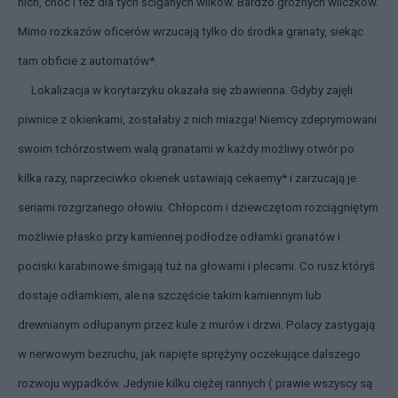
nich, choć i też dla tych ściganych wilków. Bardzo groźnych wilczków.
Mimo rozkazów oficerów wrzucają tylko do środka granaty, siekąc
tam obficie z automatów*.
Lokalizacja w korytarzyku okazała się zbawienna. Gdyby zajęli
piwnice z okienkami, zostałaby z nich miazga! Niemcy zdeprymowani
swoim tchórzostwem walą granatami w każdy możliwy otwór po
kilka razy, naprzeciwko okienek ustawiają cekaemy* i zarzucają je
seriami rozgrzanego ołowiu. Chłopcom i dziewczętom rozciągniętym
możliwie płasko przy kamiennej podłodze odłamki granatów i
pociski karabinowe śmigają tuż na głowami i plecami. Co rusz któryś
dostaje odłamkiem, ale na szczęście takim kamiennym lub
drewnianym odłupanym przez kule z murów i drzwi. Polacy zastygają
w nerwowym bezruchu, jak napięte sprężyny oczekujące dalszego
rozwoju wypadków. Jedynie kilku ciężej rannych ( prawie wszyscy są