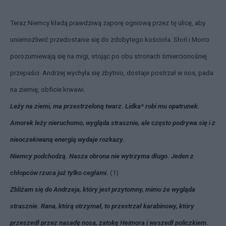
Teraz Niemcy kładą prawdziwą zaporę ogniową przez tę ulicę, aby
uniemożliwić przedostanie się do zdobytego kościoła. Słoń i Morro
porozumiewają się na migi, stojąc po obu stronach śmiercionośnej
przepaści. Andrzej wychyla się zbytnio, dostaje postrzał w nos, pada
na ziemię, obficie krwawi.
Leży na ziemi, ma przestrzeloną twarz. Lidka* robi mu opatrunek.
Amorek leży nieruchomo, wygląda strasznie, ale często podrywa się i z
nieoczekiwaną energią wydaje rozkazy.
Niemcy podchodzą. Nasza obrona nie wytrzyma długo. Jeden z
chłopców rzuca już tylko cegłami.
(1)
Zbliżam się do Andrzeja, który jest przytomny, mimo że wygląda
strasznie. Rana, którą otrzymał, to przestrzał karabinowy, który
przeszedł przez nasadę nosa, zatokę Heimora i wyszedł policzkiem.