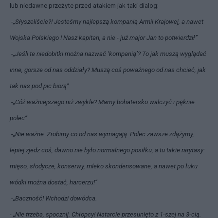
lub niedawne przeżyte przed atakiem jak taki dialog:
-„Słyszeliście?! Jesteśmy najlepszą kompanią Armii Krajowej, a nawet
Wojska Polskiego ! Nasz kapitan, a nie - już major Jan to potwierdził”
-„Jeśli te niedobitki można nazwać ‘kompanią’? To jak muszą wyglądać
inne, gorsze od nas oddziały? Muszą coś poważnego od nas chcieć, jak
tak nas pod pic biorą”
-„Cóż ważniejszego niż zwykle? Mamy bohatersko walczyć i pęknie
polec”
-„Nie ważne. Zrobimy co od nas wymagają. Polec zawsze zdążymy,
lepiej zjedz coś, dawno nie było normalnego posiłku, a tu takie rarytasy:
mięso, słodycze, konserwy, mleko skondensowane, a nawet po łuku
wódki można dostać, harcerzu!”
-„Baczność! Wchodzi dowódca.
- „Nie trzeba, spocznij. Chłopcy! Natarcie przesunięto z 1-szej na 3-cią.