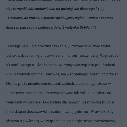
się rozmyślić lub zostawić nas na później, ale dlaczego ? (…)
- Czekamy do zmroku i potem spróbujemy wyjść – rzuca szeptem
Andrzej, patrząc na bielejącą dalej Świątynkę Sybilli.
(1)
Następują długie godziny czekania, „urozmaicane” rzadszymi
jednak wybuchami granatów i seriami broni maszynowej. Większość
60-osobowego oddziału ranna, wszyscy wyczerpania przeżyciami
kilku ostatnich dób na Starówce, nie wspominając ostatnich przejść.
Słońce praży niemiłosiernie, upał, zaduch, a picia mają tyle co w
nielicznych manierkach. Przeważnie wino lub wódka zdobyta na
Niemcach w kościele. Ta ostatnia dla rannych. Jest trochę brudnej,
śmierdzącej deszczówki, później nawet jej nie ma… Prawie każdy
obsuwa się w letarg, we wspomnienia odległe przedpowstaniowe,