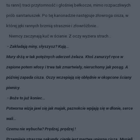
tu ranni) traci przytomność i głośniej bełkocze, mimo rozpaczliwych
prób sanitariuszek. Po tej kanonadzie następuje złowroga cisza, w
której jęki rannych brzmią strasznie i złowróżbnie…
Niemcy zaczynają kuć w ścianie. Z oczy wyziera strach…
- Zakładają miny, słyszysz? Kują…
Mury drżą w tak potężnych uderzeń żelaza. Ktoś zanurzył ręce w
zepione potem włosy i trwa tak zmartwiały, nieruchomy jak posąg. A
później zapada cisza. Oczy wczepiają się obłędnie w okopcone ściany
piwnicy.
- Boże to już koniec…
Potworna wizja jawi się jak majak, paznokcie wpijają się w dłonie, serce
wali…
Czemu nie wybucha? Prędzej, prędzej !
Przemijają straszne sekundy, ciągle jest martwa upiorna cisza. Musieli