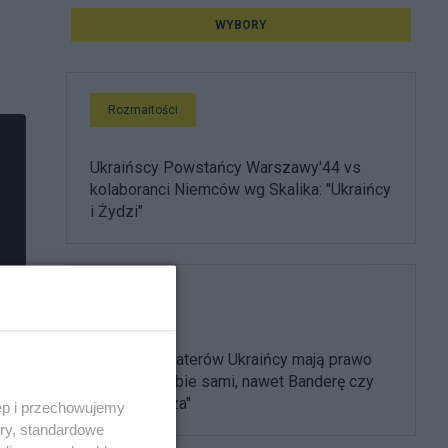
WYBORY
Rozmaitości
Ukraińscy Powstańcy Warszawy'44 vs
kolaboranci Niemców wg Skalika: "Ukraińcy
i Żydzi"
Polityka
"Swoich bohaterów Ukraińcy mają prawo
wybierać sobie sami, nawet Banderę czy
Szuchewycza"
ęp i przechowujemy
ory, standardowe