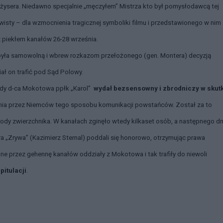
żysera. Niedawno specjalnie „męczyłem” Mistrza kto był pomysłodawcą tej
wisty – dla wzmocnienia tragicznej symboliki filmu i przedstawionego w nim
 piekłem kanałów 26-28 września.
była samowolną i wbrew rozkazom przełożonego (gen. Montera) decyzją
ał on trafić pod Sąd Polowy.
iedy d-ca Mokotowa ppłk „Karol”
wydał bezsensowny i zbrodniczy w skut
nia przez Niemców tego sposobu komunikacji powstańców. Został za to
gody zwierzchnika. W kanałach zginęło wtedy kilkaset osób, a następnego dn
„Zrywa” (Kazimierz Sternal) poddali się honorowo, otrzymując prawa
e przez gehennę kanałów oddziały z Mokotowa i tak trafiły do niewoli
itulacji
.