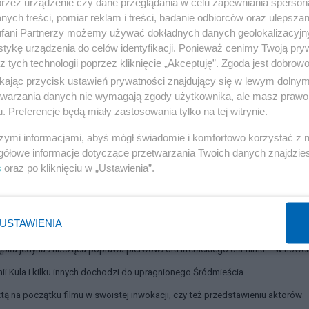
przez urządzenie czy dane przeglądania w celu zapewniania sperson
ych treści, pomiar reklam i treści, badanie odbiorców oraz ulepszan
fani Partnerzy możemy używać dokładnych danych geolokalizacyjn
tykę urządzenia do celów identyfikacji. Ponieważ cenimy Twoją pry
z tych technologii poprzez kliknięcie „Akceptuję”. Zgoda jest dobro
ikając przycisk ustawień prywatności znajdujący się w lewym dolny
etwarzania danych nie wymagają zgody użytkownika, ale masz prawo 
. Preferencje będą miały zastosowania tylko na tej witrynie.
szymi informacjami, abyś mógł świadomie i komfortowo korzystać z
gółowe informacje dotyczące przetwarzania Twoich danych znajdzi
s
oraz po kliknięciu w „Ustawienia”.
USTAWIENIA
j losy mogły być prawdziwe. Były oddziały, z których, po zagłębieniu się do
tąpiła jedyna znacząca poprawa pierwowzoru literackiego dla filmu – w nowel
ii Kula i kilku innych dochodzi do upragnionego Śródmieścia.
ą na początku filmu w swoistej inwokacji, czy też przedstawieniu aktorów