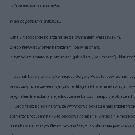
„
Klapa nad łbem się zamyka,
W dół do podziemia drabinka
…”
Kanały nieodparcie kojarzą mi się z Powstaniem Warszawskim.
Z jego niewysłowionym heroizmem i pasyjną ofiarą.
Z symbolem śmierci w płomieniach (jak Ałła w „Kolumbach”) i klaustr
Jednak kanały to nie tylko miejsce Golgoty Powstańców jak nam su
prawdziwym, nie zawiera wymyślonej fikcji ( 99% wierna adaptacja nowe
oryginałem literackim), ale jednocześnie bardzo manipuluje obrazem Po
Jego fałsz polega na tym, że wyrywkowo pokazuje najbardziej tragiczn
żołnierzy z focusem na 40-to osobową kompanię. Dlatego nie może b
lat najbardziej znanym filmem powstańczym, co akurat nie jest wielką 