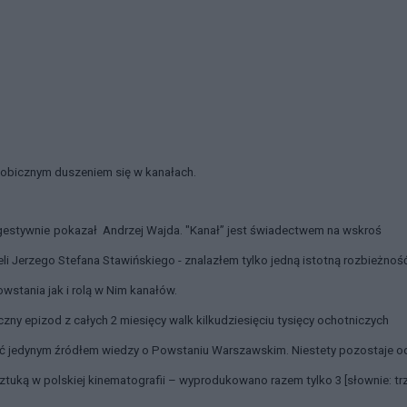
ofobicznym duszeniem się w kanałach.
gestywnie
pokazał
Andrzej Wajda. "Kanał” jest świadectwem na wskroś
li Jerzego Stefana Stawińskiego - znalazłem tylko jedną istotną rozbieżnoś
wstania jak i rolą w Nim kanałów.
y epizod z całych 2 miesięcy walk kilkudziesięciu tysięcy ochotniczych
yć jedynym źródłem wiedzy o Powstaniu Warszawskim. Niestety pozostaje o
sztuką w polskiej kinematografii – wyprodukowano razem tylko 3 [słownie: tr