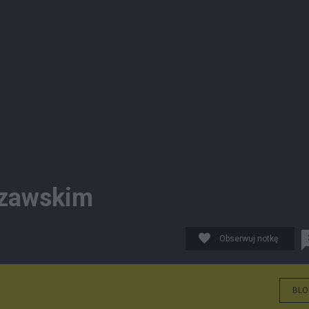
szawskim
Obserwuj notkę
BLO