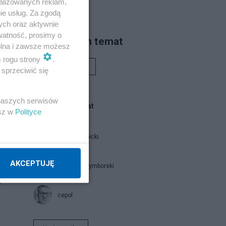
alizowanych reklam,
ie usług. Za zgodą
ych oraz aktywnie
watność, prosimy o
Piszą na ten temat
wolna i zawsze możesz
m rogu strony
.
Rafał Woś
sprzeciwić się
 naszych serwisów
Blogi na ten temat
esz w
Polityce
Jan Filip Libicki
AKCEPTUJĘ
Tomasz Szymborski
i
cepol