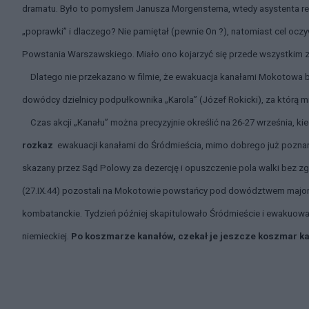
dramatu. Było to pomysłem Janusza Morgensterna, wtedy asystenta re
„poprawki” i dlaczego? Nie pamiętał (pewnie On ?), natomiast cel oczy
Powstania Warszawskiego. Miało ono kojarzyć się przede wszystkim z
Dlatego nie przekazano w filmie, że ewakuacja kanałami Mokotowa 
dowódcy dzielnicy podpułkownika „Karola” (Józef Rokicki), za którą mi
Czas akcji „Kanału” można precyzyjnie określić na 26-27 września, k
rozkaz
ewakuacji kanałami do Śródmieścia, mimo dobrego już pozna
skazany przez Sąd Polowy za dezercję i opuszczenie pola walki bez z
(27.IX.44) pozostali na Mokotowie powstańcy pod dowództwem majora 
kombatanckie. Tydzień później skapitulowało Śródmieście i ewakuowan
niemieckiej.
Po koszmarze kanałów, czekał je jeszcze koszmar kap