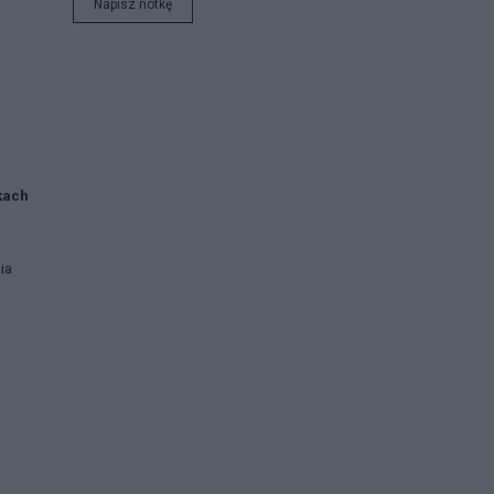
Napisz notkę
kach
ia