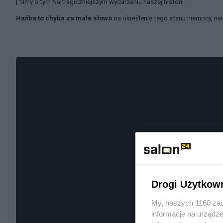
] filmy o tym Najtragiczniejszym wydarzeniu naszej historii.
Hańba to chyba za małe słowo
na określenie tego stanu niemocy, niec
Drogi Użytkow
My, naszych 1160 zau
informacje na urządze