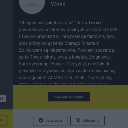
Witek
"Chłopcy silni jak Azov stal" "..kilka Twoich
powstańczych tekstów pisanych w sierpniu 2009
i Twoje komentarze i interpretacja faktów w tym
opis próby połączenia Starego Miasta z
Żoliborzem są niesamowite. Powiem szczerze,
że te Twoje teksty, wraz z książką Zbigniewa
Sadkowskiego "Honor i Ojczyzna", należały do
głównych motywów mojego zainteresowania się
szczegółami." ALMANZOR 22.08 ..."notki Witka,
które - pisane na dużym poziomie adrenaliny -
raczej się chłonie niż czyta." " Prawda o
Nowości od blogera
Powstaniu, rozpoznawana na poziomie wydarzeń
31
związanych z poszczególnymi pododdziałami,
osobami, czy miejskimi zaułkami ma
niespodziewaną moc oczyszczania Pamięci z
G
Udostępnij
Udostępnij
ideolog. stereotypów i kłamstw. Wszak Historia w