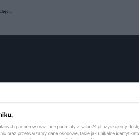
hęci...
niku,
fanych partnerów oraz inne podmioty z salon24.pl uzyskujemy dost
niu oraz przetwarzamy dane osobowe, takie jak unikalne identyfikat