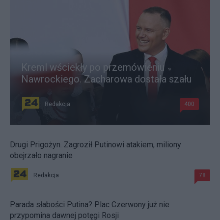
Kreml wściekły po przemówieniu
Nawrockiego. Zacharowa dostała szału
Redakcja
400
Drugi Prigożyn. Zagroził Putinowi atakiem, miliony
obejrzało nagranie
Redakcja
78
Parada słabości Putina? Plac Czerwony już nie
przypomina dawnej potęgi Rosji