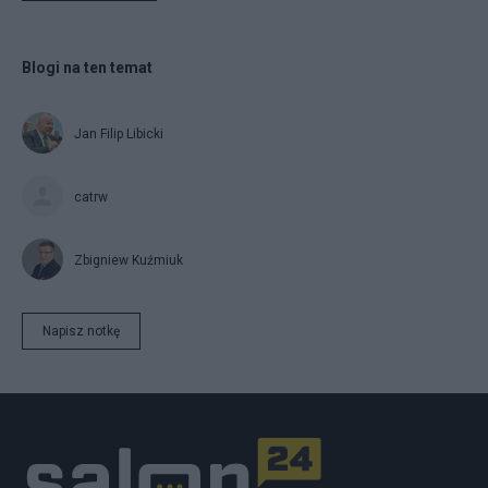
Blogi na ten temat
Jan Filip Libicki
catrw
Zbigniew Kuźmiuk
Napisz notkę