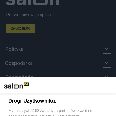
Podziel się swoją opinią
ZAŁÓŻ BLOG
Polityka
Gospodarka
Rozmaitości
Technologie
Drogi Użytkowniku,
Sport
My, naszych 1162 zaufanych partnerów oraz inne
podmioty z salon24.pl uzyskujemy dostęp i