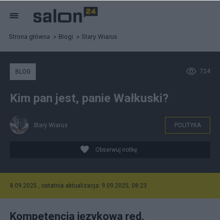
Strona główna
Blogi
Stary Wiarus
724
BLOG
Kim pan jest, panie Wałkuski?
Stary Wiarus
POLITYKA
Obserwuj notkę
8.09.2025 , ostatnia aktualizacja: 9.09.2025, 08:23
Kompetencja językowa red.