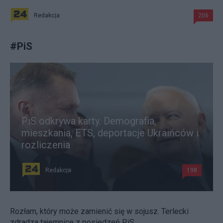
Redakcja
206
#
PiS
PiS odkrywa karty. Demografia,
mieszkania, ETS, deportacje Ukraińców i
rozliczenia
Redakcja
198
Rozłam, który może zamienić się w sojusz. Terlecki
zdradza tajemnice z posiedzeń PiS