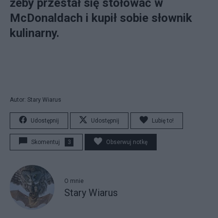
żeby przestał się stołować w
McDonaldach i kupił sobie słownik
kulinarny.
Autor: Stary Wiarus
Udostępnij
Udostępnij
Lubię to!
Skomentuj
3
Obserwuj notkę
O mnie
Stary Wiarus