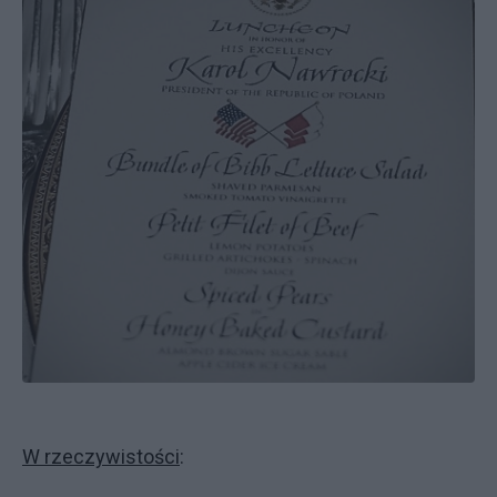
W rzeczywistości
: