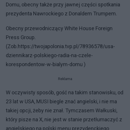
Domu, obecny także przy jawnej części spotkania
prezydenta Nawrockiego z Donaldem Trumpem.
Obecny przewodniczący White House Foreign
Press Group.
(Zob.https://twojapolonia.tvp.pl/78936578/usa-
dziennikarz-polskiego-radia-na-czele-
korespondentow-w-bialym-domu )
Reklama
W oczywisty sposób, gość na takim stanowisku, od
23 lat w USA, MUSI biegle znać angielski, i nie ma
takiej opcji, żeby nie znał. Tymczasem Wałkuski,
który pisze na X, nie jest w stanie przetłumaczyć z
angielskiego na polski menu prezydenckiego