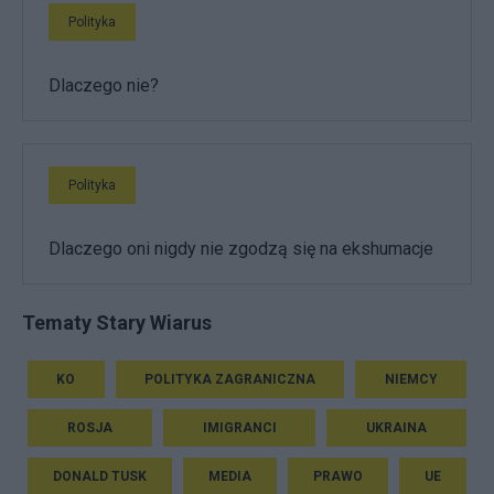
Polityka
Dlaczego nie?
Polityka
Dlaczego oni nigdy nie zgodzą się na ekshumacje
Tematy Stary Wiarus
KO
POLITYKA ZAGRANICZNA
NIEMCY
ROSJA
IMIGRANCI
UKRAINA
DONALD TUSK
MEDIA
PRAWO
UE